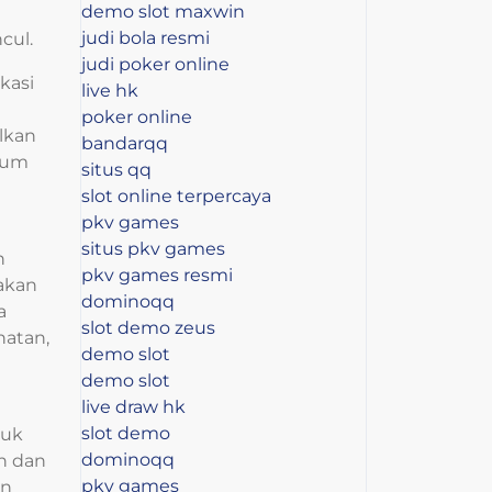
demo slot maxwin
judi bola resmi
cul.
judi poker online
kasi
live hk
poker online
lkan
bandarqq
lum
situs qq
slot online terpercaya
pkv games
situs pkv games
n
pkv games resmi
 akan
dominoqq
a
slot demo zeus
hatan,
demo slot
demo slot
live draw hk
slot demo
tuk
dominoqq
an dan
pkv games
an