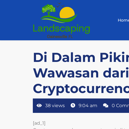
Skip
to
content
Hom
Di Dalam Piki
Wawasan dari
Cryptocurren
38 views
9:04 am
0 Com
[ad_1]