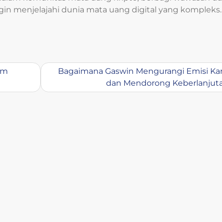
gin menjelajahi dunia mata uang digital yang kompleks.
am
Bagaimana Gaswin Mengurangi Emisi Ka
dan Mendorong Keberlanjut