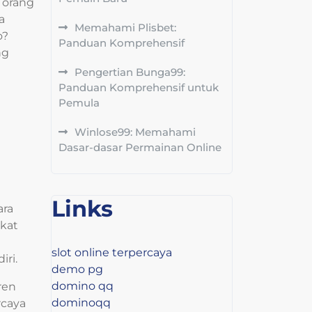
 orang
a
Memahami Plisbet:
o?
Panduan Komprehensif
ng
Pengertian Bunga99:
Panduan Komprehensif untuk
Pemula
Winlose99: Memahami
Dasar-dasar Permainan Online
Links
ara
gkat
slot online terpercaya
ri.
demo pg
domino qq
ren
dominoqq
rcaya