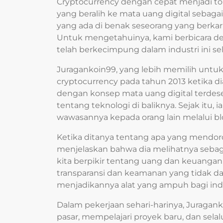
Cryptocurrency dengan cepat menjadi to
yang beralih ke mata uang digital sebagai
yang ada di benak seseorang yang berkar
Untuk mengetahuinya, kami berbicara de
telah berkecimpung dalam industri ini s
Juragankoin99, yang lebih memilih untuk
cryptocurrency pada tahun 2013 ketika d
dengan konsep mata uang digital terdesent
tentang teknologi di baliknya. Sejak itu,
wawasannya kepada orang lain melalui blo
Ketika ditanya tentang apa yang mendor
menjelaskan bahwa dia melihatnya sebag
kita berpikir tentang uang dan keuanga
transparansi dan keamanan yang tidak dap
menjadikannya alat yang ampuh bagi ind
Dalam pekerjaan sehari-harinya, Juraga
pasar, mempelajari proyek baru, dan selalu