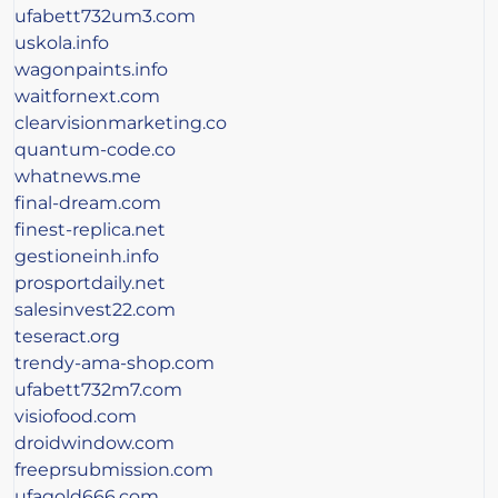
ufabett732um3.com
uskola.info
wagonpaints.info
waitfornext.com
clearvisionmarketing.co
quantum-code.co
whatnews.me
final-dream.com
finest-replica.net
gestioneinh.info
prosportdaily.net
salesinvest22.com
teseract.org
trendy-ama-shop.com
ufabett732m7.com
visiofood.com
droidwindow.com
freeprsubmission.com
ufagold666.com