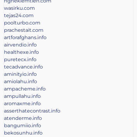
nghekiemtien.com
wasirku.com
tejas24.com
poolturbo.com
prachestait.com
artforafghans.info
airvendio.info
healthexe.info
puretecx.info
tecadvance.info
aminityio.info
amiolahu.info
ampacheme.info
ampullahu.info
aromaxme.info
asserthatecontrast.info
atenderme.info
bangumiio.info
bekosunhu.info