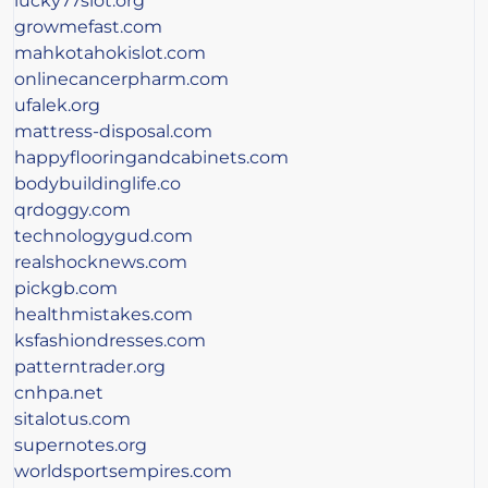
lucky77slot.org
growmefast.com
mahkotahokislot.com
onlinecancerpharm.com
ufalek.org
mattress-disposal.com
happyflooringandcabinets.com
bodybuildinglife.co
qrdoggy.com
technologygud.com
realshocknews.com
pickgb.com
healthmistakes.com
ksfashiondresses.com
patterntrader.org
cnhpa.net
sitalotus.com
supernotes.org
worldsportsempires.com