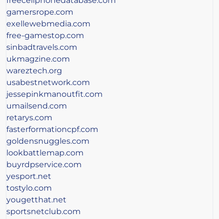
freecellphonedatabase.com
gamersrope.com
exellewebmedia.com
free-gamestop.com
sinbadtravels.com
ukmagzine.com
wareztech.org
usabestnetwork.com
jessepinkmanoutfit.com
umailsend.com
retarys.com
fasterformationcpf.com
goldensnuggles.com
lookbattlemap.com
buyrdpservice.com
yesport.net
tostylo.com
yougetthat.net
sportsnetclub.com