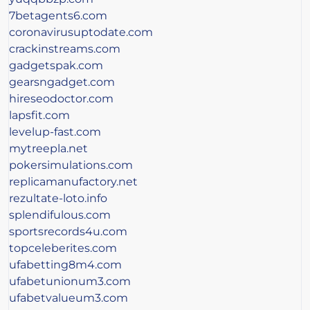
7betagents6.com
coronavirusuptodate.com
crackinstreams.com
gadgetspak.com
gearsngadget.com
hireseodoctor.com
lapsfit.com
levelup-fast.com
mytreepla.net
pokersimulations.com
replicamanufactory.net
rezultate-loto.info
splendifulous.com
sportsrecords4u.com
topceleberites.com
ufabetting8m4.com
ufabetunionum3.com
ufabetvalueum3.com