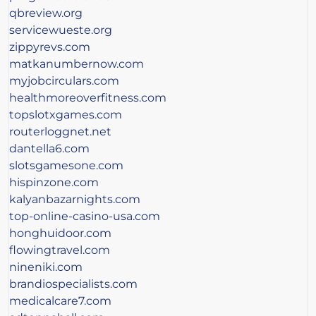
qbreview.org
servicewueste.org
zippyrevs.com
matkanumbernow.com
myjobcirculars.com
healthmoreoverfitness.com
topslotxgames.com
routerloggnet.net
dantella6.com
slotsgamesone.com
hispinzone.com
kalyanbazarnights.com
top-online-casino-usa.com
honghuidoor.com
flowingtravel.com
nineniki.com
brandiospecialists.com
medicalcare7.com