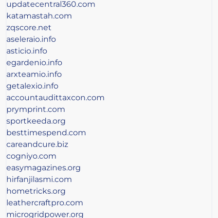
updatecentral360.com
katamastah.com
zqscore.net
aseleraio.info
asticio.info
egardenio.info
arxteamio.info
getalexio.info
accountaudittaxcon.com
prymprint.com
sportkeeda.org
besttimespend.com
careandcure.biz
cogniyo.com
easymagazines.org
hirfanjilasmi.com
hometricks.org
leathercraftpro.com
microgridpower.org