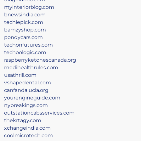
myinteriorblog.com
bnewsindia.com
techiepick.com
bamzyshop.com
pondycars.com
techonfutures.com
techoologic.com
raspberryketonescanada.org
medihealthrules.com
usathrill.com
vshapedental.com
canfandalucia.org
yourengineguide.com
nybreakings.com
outstationcabsservices.com
thekrtagy.com
xchangeindia.com
coolmicrotech.com