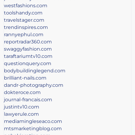
westfashions.com
toolshandy.com
travelstager.com
trendinspires.com
rannyephul.com
reportradar360.com
swaggyfashion.com
taraftariumtv10.com
questionquery.com
bodybuildinglegend.com
brilliant-nails.com
dandr-photography.com
dokteroce.com
journal-francais.com
justintv10.com
lawyerule.com
mediamingleseaco.com
mtsmarketingblog.com