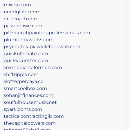
mixiqo.com
needglobe.com
ortocoach.com
passionawe.com
pittsburghpaintingprofessionals.com
plumberryworks.com
psychoterapiawioletanowak.com
quickultimate.com
quirkyquester.com
sexmedicineformen.com
shiftripple.com
slotterpercaya.co
smartcoolbox.com
sohanjitfinances.com
soulfulhousemusic.net
sparklooms.com
tacticalcontractingllc.com
thecapitalpowers.com