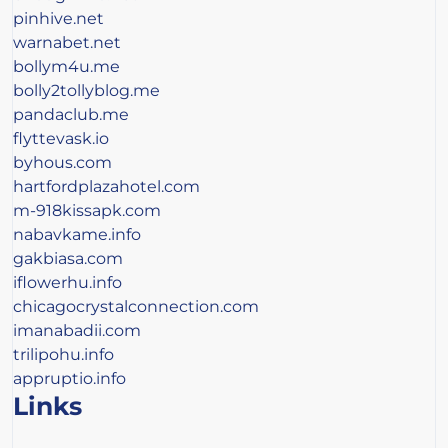
pinhive.net
warnabet.net
bollym4u.me
bolly2tollyblog.me
pandaclub.me
flyttevask.io
byhous.com
hartfordplazahotel.com
m-918kissapk.com
nabavkame.info
gakbiasa.com
iflowerhu.info
chicagocrystalconnection.com
imanabadii.com
trilipohu.info
appruptio.info
Links