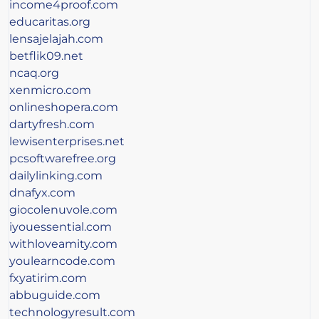
income4proof.com
educaritas.org
lensajelajah.com
betflik09.net
ncaq.org
xenmicro.com
onlineshopera.com
dartyfresh.com
lewisenterprises.net
pcsoftwarefree.org
dailylinking.com
dnafyx.com
giocolenuvole.com
iyouessential.com
withloveamity.com
youlearncode.com
fxyatirim.com
abbuguide.com
technologyresult.com