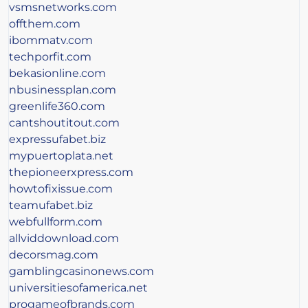
vsmsnetworks.com
offthem.com
ibommatv.com
techporfit.com
bekasionline.com
nbusinessplan.com
greenlife360.com
cantshoutitout.com
expressufabet.biz
mypuertoplata.net
thepioneerxpress.com
howtofixissue.com
teamufabet.biz
webfullform.com
allviddownload.com
decorsmag.com
gamblingcasinonews.com
universitiesofamerica.net
progameofbrands.com