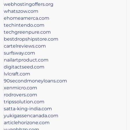
webhostingoffers.org
whatszow.com
ehomeamerca.com
techintendo.com
techgreenpure.com
bestdropshipstore.com
cartelreviews.com
surfsway.com
nailartproduct.com
digitactseed.com
lvlcraft.com
90secondmoneyloans.com
xenmicro.com
rodrovers.com
tripssolution.com
satta-king-india.com
yukigassencanada.com
articlehorizone.com
yuqqbbzp.com