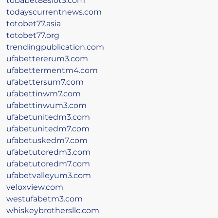
tobabet88slot3.com
todayscurrentnews.com
totobet77.asia
totobet77.org
trendingpublication.com
ufabettererum3.com
ufabettermentm4.com
ufabettersum7.com
ufabettinwm7.com
ufabettinwum3.com
ufabetunitedm3.com
ufabetunitedm7.com
ufabetuskedm7.com
ufabetutoredm3.com
ufabetutoredm7.com
ufabetvalleyum3.com
veloxview.com
westufabetm3.com
whiskeybrothersllc.com