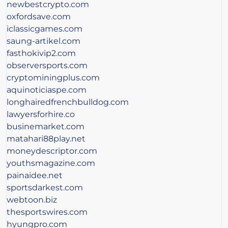
newbestcrypto.com
oxfordsave.com
iclassicgames.com
saung-artikel.com
fasthokivip2.com
observersports.com
cryptominingplus.com
aquinoticiaspe.com
longhairedfrenchbulldog.com
lawyersforhire.co
businemarket.com
matahari88play.net
moneydescriptor.com
youthsmagazine.com
painaidee.net
sportsdarkest.com
webtoon.biz
thesportswires.com
hyungpro.com