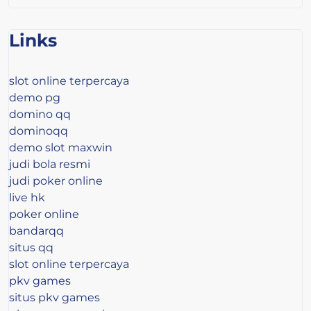
Links
slot online terpercaya
demo pg
domino qq
dominoqq
demo slot maxwin
judi bola resmi
judi poker online
live hk
poker online
bandarqq
situs qq
slot online terpercaya
pkv games
situs pkv games