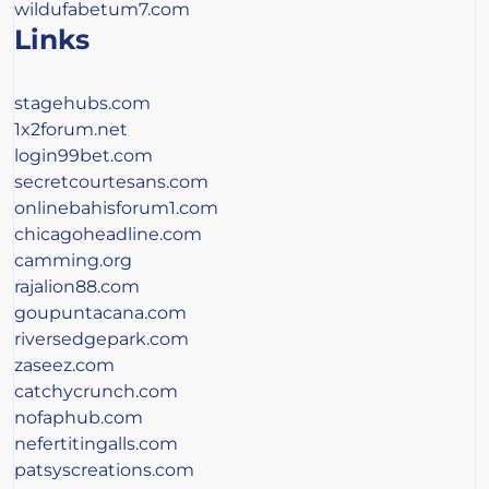
wildufabetum7.com
Links
stagehubs.com
1x2forum.net
login99bet.com
secretcourtesans.com
onlinebahisforum1.com
chicagoheadline.com
camming.org
rajalion88.com
goupuntacana.com
riversedgepark.com
zaseez.com
catchycrunch.com
nofaphub.com
nefertitingalls.com
patsyscreations.com