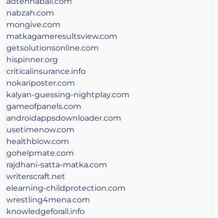
adtennaball.com
nabzah.com
mongive.com
matkagameresultsview.com
getsolutionsonline.com
hispinner.org
criticalinsurance.info
nokariposter.com
kalyan-guessing-nightplay.com
gameofpanels.com
androidappsdownloader.com
usetimenow.com
healthblow.com
gohelpmate.com
rajdhani-satta-matka.com
writerscraft.net
elearning-childprotection.com
wrestling4mena.com
knowledgeforall.info