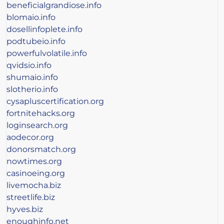
beneficialgrandiose.info
blomaio.info
dosellinfoplete.info
podtubeio.info
powerfulvolatile.info
qvidsio.info
shumaio.info
slotherio.info
cysapluscertification.org
fortnitehacks.org
loginsearch.org
aodecor.org
donorsmatch.org
nowtimes.org
casinoeing.org
livemocha.biz
streetlife.biz
hyves.biz
enoughinfo.net