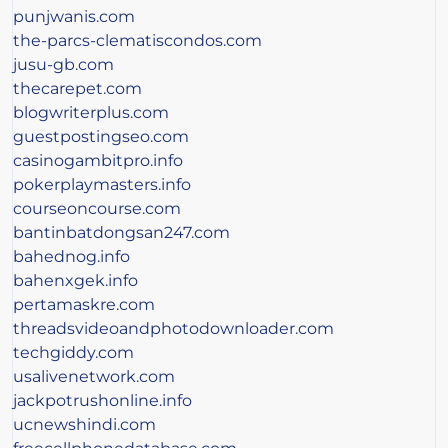
punjwanis.com
the-parcs-clematiscondos.com
jusu-gb.com
thecarepet.com
blogwriterplus.com
guestpostingseo.com
casinogambitpro.info
pokerplaymasters.info
courseoncourse.com
bantinbatdongsan247.com
bahednog.info
bahenxgek.info
pertamaskre.com
threadsvideoandphotodownloader.com
techgiddy.com
usalivenetwork.com
jackpotrushonline.info
ucnewshindi.com