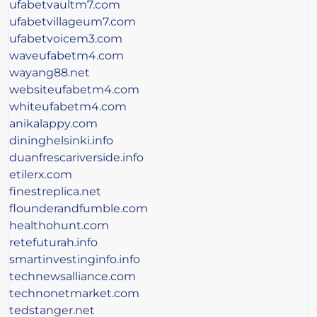
ufabetvaultm7.com
ufabetvillageum7.com
ufabetvoicem3.com
waveufabetm4.com
wayang88.net
websiteufabetm4.com
whiteufabetm4.com
anikalappy.com
dininghelsinki.info
duanfrescariverside.info
etilerx.com
finestreplica.net
flounderandfumble.com
healthohunt.com
retefuturah.info
smartinvestinginfo.info
technewsalliance.com
technonetmarket.com
tedstanger.net