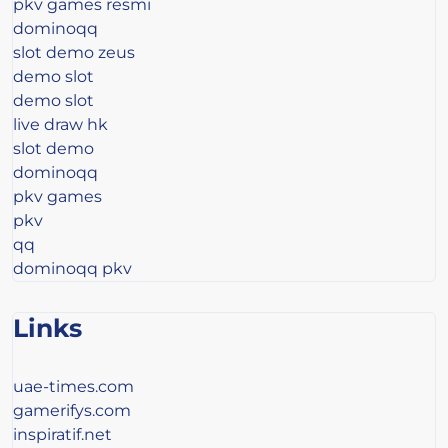
pkv games resmi
dominoqq
slot demo zeus
demo slot
demo slot
live draw hk
slot demo
dominoqq
pkv games
pkv
qq
dominoqq pkv
Links
uae-times.com
gamerifys.com
inspiratif.net