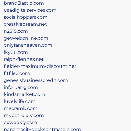
brand2lastio.com
usadigitalservices.com
socialhoppers.com
creativedream.net
n2315.com
getwebonline.com
onlyfansheaven.com
lky08.com
ralph-fiennes.net
fielder-maximum-discount.net
fitfllex.com
genesisbusinesscredit.com
inforuang.com
kindsmarket.com
luvelylife.com
macramb.com
mypet-diary.com
oxweekly.com
panamacitydeckcontractors.com