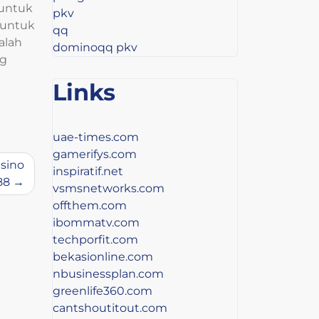
 untuk
pkv
 untuk
qq
alah
dominoqq pkv
ng
Links
uae-times.com
gamerifys.com
sino
inspiratif.net
88
vsmsnetworks.com
offthem.com
ibommatv.com
techporfit.com
bekasionline.com
nbusinessplan.com
greenlife360.com
cantshoutitout.com