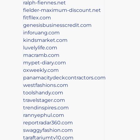
ralph-fiennes.net
fielder-maximum-discount.net
fitfllex.com
genesisbusinesscredit.com
inforuang.com
kindsmarket.com
luvelylife.com
macramb.com
mypet-diary.com
oxweekly.com
panamacitydeckcontractors.com
westfashions.com
toolshandy.com
travelstager.com
trendinspires.com
rannyephul.com
reportradar360.com
swaggyfashion.com
taraftariumtv10.com