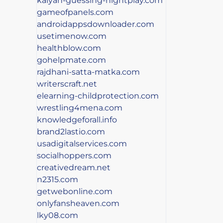
kalyan-guessing-nightplay.com
gameofpanels.com
androidappsdownloader.com
usetimenow.com
healthblow.com
gohelpmate.com
rajdhani-satta-matka.com
writerscraft.net
elearning-childprotection.com
wrestling4mena.com
knowledgeforall.info
brand2lastio.com
usadigitalservices.com
socialhoppers.com
creativedream.net
n2315.com
getwebonline.com
onlyfansheaven.com
lky08.com