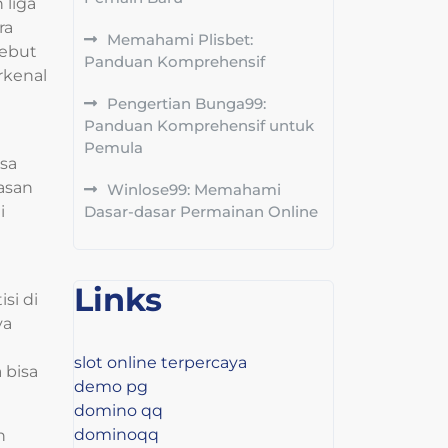
 liga
ra
Memahami Plisbet:
sebut
Panduan Komprehensif
rkenal
Pengertian Bunga99:
Panduan Komprehensif untuk
Pemula
sa
asan
Winlose99: Memahami
i
Dasar-dasar Permainan Online
Links
si di
ya
slot online terpercaya
 bisa
demo pg
domino qq
dominoqq
n