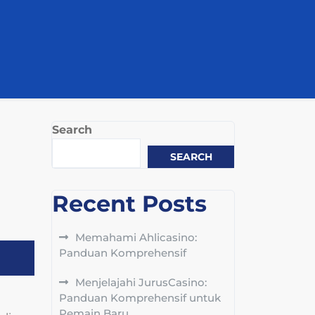
Search
SEARCH
Recent Posts
Memahami Ahlicasino:
Panduan Komprehensif
Menjelajahi JurusCasino:
Panduan Komprehensif untuk
Pemain Baru