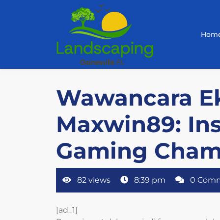
Skip
to
content
Hom
Wawancara Ek
Maxwin89: Ins
Gaming Cham
82 views
8:39 pm
0 Com
[ad_1]