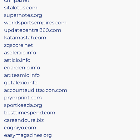
cnhpa.net
sitalotus.com
supernotes.org
worldsportsempires.com
updatecentral360.com
katamastah.com
zqscore.net
aseleraio.info
asticio.info
egardenio.info
arxteamio.info
getalexio.info
accountaudittaxcon.com
prymprint.com
sportkeeda.org
besttimespend.com
careandcure.biz
cogniyo.com
easymagazines.org