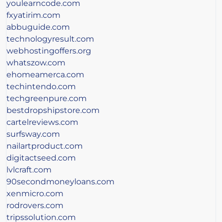
youlearncode.com
fxyatirim.com
abbuguide.com
technologyresult.com
webhostingoffers.org
whatszow.com
ehomeamerca.com
techintendo.com
techgreenpure.com
bestdropshipstore.com
cartelreviews.com
surfsway.com
nailartproduct.com
digitactseed.com
lvlcraft.com
90secondmoneyloans.com
xenmicro.com
rodrovers.com
tripssolution.com