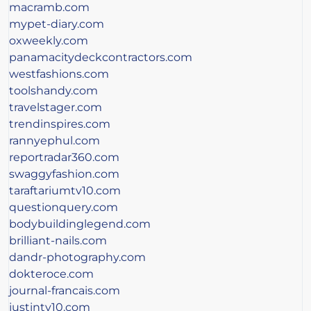
macramb.com
mypet-diary.com
oxweekly.com
panamacitydeckcontractors.com
westfashions.com
toolshandy.com
travelstager.com
trendinspires.com
rannyephul.com
reportradar360.com
swaggyfashion.com
taraftariumtv10.com
questionquery.com
bodybuildinglegend.com
brilliant-nails.com
dandr-photography.com
dokteroce.com
journal-francais.com
justintv10.com