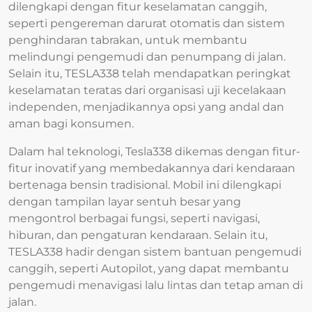
dilengkapi dengan fitur keselamatan canggih,
seperti pengereman darurat otomatis dan sistem
penghindaran tabrakan, untuk membantu
melindungi pengemudi dan penumpang di jalan.
Selain itu, TESLA338 telah mendapatkan peringkat
keselamatan teratas dari organisasi uji kecelakaan
independen, menjadikannya opsi yang andal dan
aman bagi konsumen.
Dalam hal teknologi, Tesla338 dikemas dengan fitur-
fitur inovatif yang membedakannya dari kendaraan
bertenaga bensin tradisional. Mobil ini dilengkapi
dengan tampilan layar sentuh besar yang
mengontrol berbagai fungsi, seperti navigasi,
hiburan, dan pengaturan kendaraan. Selain itu,
TESLA338 hadir dengan sistem bantuan pengemudi
canggih, seperti Autopilot, yang dapat membantu
pengemudi menavigasi lalu lintas dan tetap aman di
jalan.