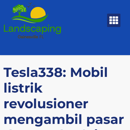
Skip
to
content
Tesla338: Mobil
listrik
revolusioner
mengambil pasar