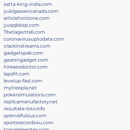
satta-king-india.com
yukigassencanada.com
articlehorizone.com
yuqqbbzp.com
7betagents6.com
coronavirusuptodate.com
crackinstreams.com
gadgetspak.com
gearsngadget.com
hireseodoctor.com
lapsfit.com
levelup-fast.com
mytreepla.net
pokersimulations.com
replicamanufactory.net
rezultate-loto.info
splendifulous.com
sportsrecords4u.com
topceleberites.com