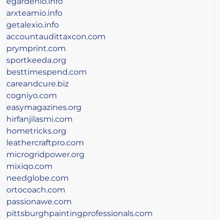
egardenio.info
arxteamio.info
getalexio.info
accountaudittaxcon.com
prymprint.com
sportkeeda.org
besttimespend.com
careandcure.biz
cogniyo.com
easymagazines.org
hirfanjilasmi.com
hometricks.org
leathercraftpro.com
microgridpower.org
mixiqo.com
needglobe.com
ortocoach.com
passionawe.com
pittsburghpaintingprofessionals.com