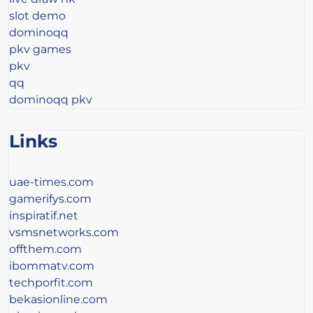
slot demo
dominoqq
pkv games
pkv
qq
dominoqq pkv
Links
uae-times.com
gamerifys.com
inspiratif.net
vsmsnetworks.com
offthem.com
ibommatv.com
techporfit.com
bekasionline.com