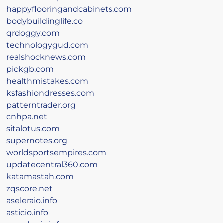
happyflooringandcabinets.com
bodybuildinglife.co
qrdoggy.com
technologygud.com
realshocknews.com
pickgb.com
healthmistakes.com
ksfashiondresses.com
patterntrader.org
cnhpa.net
sitalotus.com
supernotes.org
worldsportsempires.com
updatecentral360.com
katamastah.com
zqscore.net
aseleraio.info
asticio.info