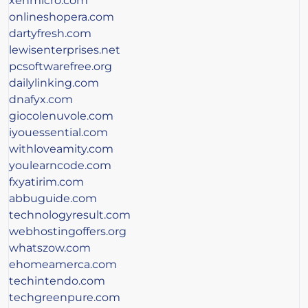
xenmicro.com
onlineshopera.com
dartyfresh.com
lewisenterprises.net
pcsoftwarefree.org
dailylinking.com
dnafyx.com
giocolenuvole.com
iyouessential.com
withloveamity.com
youlearncode.com
fxyatirim.com
abbuguide.com
technologyresult.com
webhostingoffers.org
whatszow.com
ehomeamerca.com
techintendo.com
techgreenpure.com