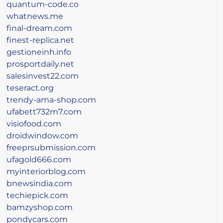
quantum-code.co
whatnews.me
final-dream.com
finest-replica.net
gestioneinh.info
prosportdaily.net
salesinvest22.com
teseract.org
trendy-ama-shop.com
ufabett732m7.com
visiofood.com
droidwindow.com
freeprsubmission.com
ufagold666.com
myinteriorblog.com
bnewsindia.com
techiepick.com
bamzyshop.com
pondycars.com