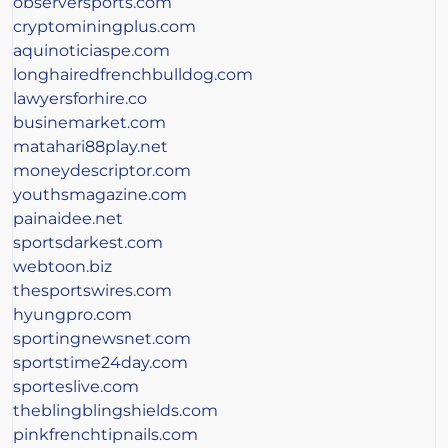
observersports.com
cryptominingplus.com
aquinoticiaspe.com
longhairedfrenchbulldog.com
lawyersforhire.co
businemarket.com
matahari88play.net
moneydescriptor.com
youthsmagazine.com
painaidee.net
sportsdarkest.com
webtoon.biz
thesportswires.com
hyungpro.com
sportingnewsnet.com
sportstime24day.com
sporteslive.com
theblingblingshields.com
pinkfrenchtipnails.com