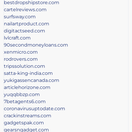
bestdropshipstore.com
cartelreviews.com
surfsway.com
nailartproduct.com
digitactseed.com
lvlcraft.com
90secondmoneyloans.com
xenmicro.com
rodrovers.com
tripssolution.com
satta-king-india.com
yukigassencanada.com
articlehorizone.com
yuqqbbzp.com
7betagents6.com
coronavirusuptodate.com
crackinstreams.com
gadgetspak.com
gearsngadget.com