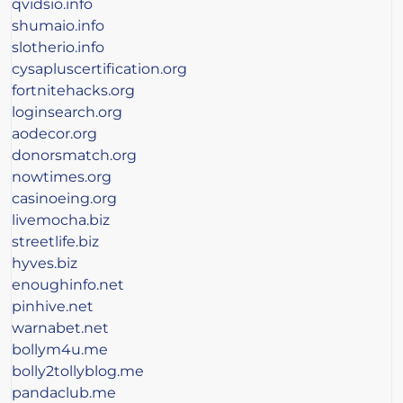
qvidsio.info
shumaio.info
slotherio.info
cysapluscertification.org
fortnitehacks.org
loginsearch.org
aodecor.org
donorsmatch.org
nowtimes.org
casinoeing.org
livemocha.biz
streetlife.biz
hyves.biz
enoughinfo.net
pinhive.net
warnabet.net
bollym4u.me
bolly2tollyblog.me
pandaclub.me