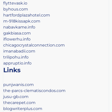
flyttevask.io
byhous.com
hartfordplazahotel.com
m-918kissapk.com
nabavkame.info
gakbiasa.com
iflowerhu.info
chicagocrystalconnection.com
imanabadii.com
trilipohu.info
appruptio.info
Links
punjwanis.com
the-parcs-clematiscondos.com
jusu-gb.com
thecarepet.com
blogwriterplus.com