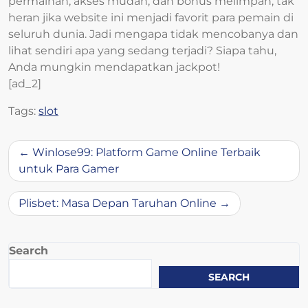
permainan, akses mudah, dan bonus melimpah, tak
heran jika website ini menjadi favorit para pemain di
seluruh dunia. Jadi mengapa tidak mencobanya dan
lihat sendiri apa yang sedang terjadi? Siapa tahu,
Anda mungkin mendapatkan jackpot!
[ad_2]
Tags:
slot
Post
Winlose99: Platform Game Online Terbaik
navigation
untuk Para Gamer
Plisbet: Masa Depan Taruhan Online
Search
SEARCH