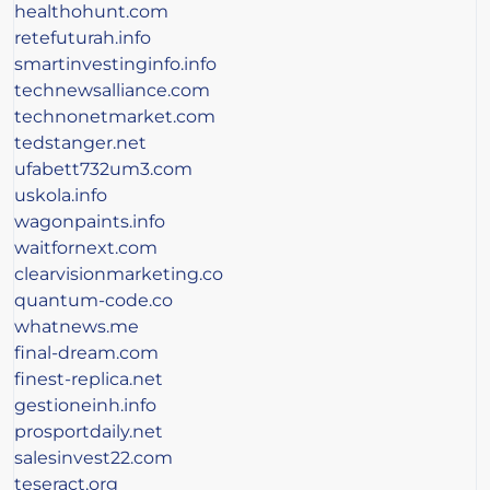
healthohunt.com
retefuturah.info
smartinvestinginfo.info
technewsalliance.com
technonetmarket.com
tedstanger.net
ufabett732um3.com
uskola.info
wagonpaints.info
waitfornext.com
clearvisionmarketing.co
quantum-code.co
whatnews.me
final-dream.com
finest-replica.net
gestioneinh.info
prosportdaily.net
salesinvest22.com
teseract.org