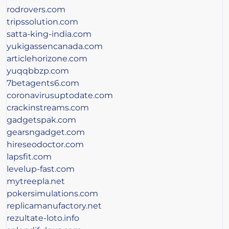
rodrovers.com
tripssolution.com
satta-king-india.com
yukigassencanada.com
articlehorizone.com
yuqqbbzp.com
7betagents6.com
coronavirusuptodate.com
crackinstreams.com
gadgetspak.com
gearsngadget.com
hireseodoctor.com
lapsfit.com
levelup-fast.com
mytreepla.net
pokersimulations.com
replicamanufactory.net
rezultate-loto.info