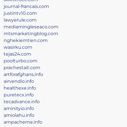
journal-francais.com
justintv10.com
lawyerule.com
mediamingleseaco.com
mtsmarketingblog.com
nghekiemtien.com
wasirku.com
tejas24.com
poolturbo.com
prachestait.com
artforafghans.info
airvendio.info
healthexe.info
puretecx.info
tecadvance.info
aminityio.info
amiolahu.info
ampacheme.info