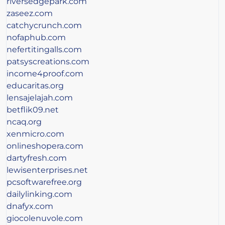
riversedgepark.com
zaseez.com
catchycrunch.com
nofaphub.com
nefertitingalls.com
patsyscreations.com
income4proof.com
educaritas.org
lensajelajah.com
betflik09.net
ncaq.org
xenmicro.com
onlineshopera.com
dartyfresh.com
lewisenterprises.net
pcsoftwarefree.org
dailylinking.com
dnafyx.com
giocolenuvole.com