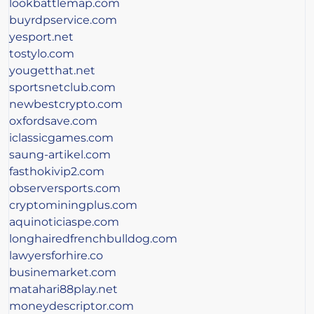
lookbattlemap.com
buyrdpservice.com
yesport.net
tostylo.com
yougetthat.net
sportsnetclub.com
newbestcrypto.com
oxfordsave.com
iclassicgames.com
saung-artikel.com
fasthokivip2.com
observersports.com
cryptominingplus.com
aquinoticiaspe.com
longhairedfrenchbulldog.com
lawyersforhire.co
businemarket.com
matahari88play.net
moneydescriptor.com