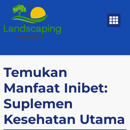
Skip
to
content
Temukan
Manfaat Inibet:
Suplemen
Kesehatan Utama