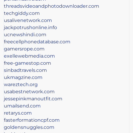
threadsvideoandphotodownloader.com
techgiddy.com
usalivenetwork.com
jackpotrushonline.info
ucnewshindi.com
freecellphonedatabase.com
gamersrope.com
exellewebmedia.com
free-gamestop.com
sinbadtravels.com
ukmagzine.com
wareztech.org
usabestnetwork.com
jessepinkmanoutfit.com
umailsend.com
retarys.com
fasterformationcpf.com
goldensnuggles.com