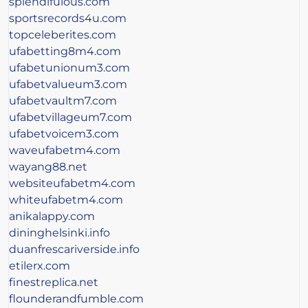
splendifulous.com
sportsrecords4u.com
topceleberites.com
ufabetting8m4.com
ufabetunionum3.com
ufabetvalueum3.com
ufabetvaultm7.com
ufabetvillageum7.com
ufabetvoicem3.com
waveufabetm4.com
wayang88.net
websiteufabetm4.com
whiteufabetm4.com
anikalappy.com
dininghelsinki.info
duanfrescariverside.info
etilerx.com
finestreplica.net
flounderandfumble.com