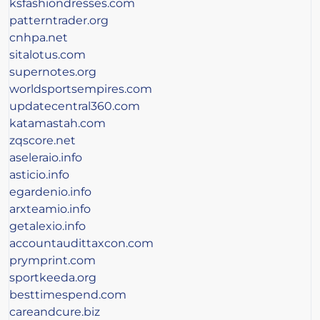
ksfashiondresses.com
patterntrader.org
cnhpa.net
sitalotus.com
supernotes.org
worldsportsempires.com
updatecentral360.com
katamastah.com
zqscore.net
aseleraio.info
asticio.info
egardenio.info
arxteamio.info
getalexio.info
accountaudittaxcon.com
prymprint.com
sportkeeda.org
besttimespend.com
careandcure.biz