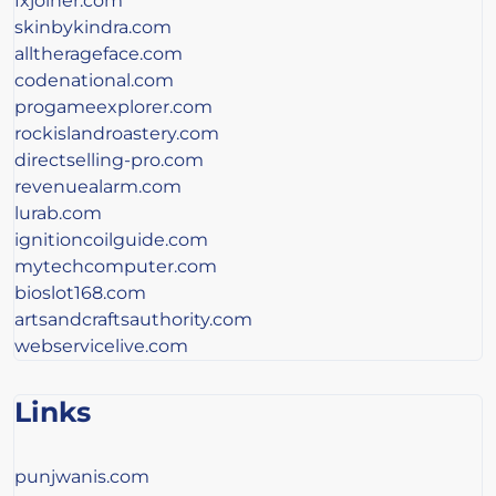
fxjoiner.com
skinbykindra.com
alltherageface.com
codenational.com
progameexplorer.com
rockislandroastery.com
directselling-pro.com
revenuealarm.com
lurab.com
ignitioncoilguide.com
mytechcomputer.com
bioslot168.com
artsandcraftsauthority.com
webservicelive.com
Links
punjwanis.com