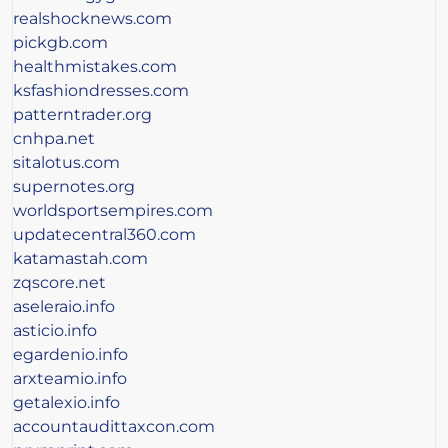
realshocknews.com
pickgb.com
healthmistakes.com
ksfashiondresses.com
patterntrader.org
cnhpa.net
sitalotus.com
supernotes.org
worldsportsempires.com
updatecentral360.com
katamastah.com
zqscore.net
aseleraio.info
asticio.info
egardenio.info
arxteamio.info
getalexio.info
accountaudittaxcon.com