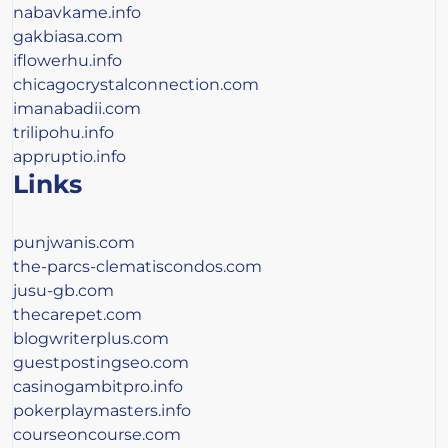
nabavkame.info
gakbiasa.com
iflowerhu.info
chicagocrystalconnection.com
imanabadii.com
trilipohu.info
appruptio.info
Links
punjwanis.com
the-parcs-clematiscondos.com
jusu-gb.com
thecarepet.com
blogwriterplus.com
guestpostingseo.com
casinogambitpro.info
pokerplaymasters.info
courseoncourse.com