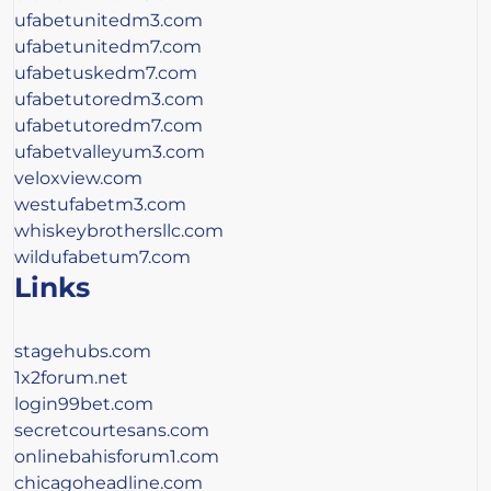
ufabetunitedm3.com
ufabetunitedm7.com
ufabetuskedm7.com
ufabetutoredm3.com
ufabetutoredm7.com
ufabetvalleyum3.com
veloxview.com
westufabetm3.com
whiskeybrothersllc.com
wildufabetum7.com
Links
stagehubs.com
1x2forum.net
login99bet.com
secretcourtesans.com
onlinebahisforum1.com
chicagoheadline.com