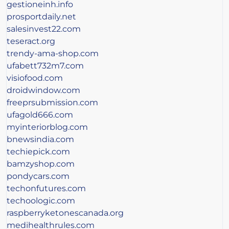
gestioneinh.info
prosportdaily.net
salesinvest22.com
teseract.org
trendy-ama-shop.com
ufabett732m7.com
visiofood.com
droidwindow.com
freeprsubmission.com
ufagold666.com
myinteriorblog.com
bnewsindia.com
techiepick.com
bamzyshop.com
pondycars.com
techonfutures.com
techoologic.com
raspberryketonescanada.org
medihealthrules.com