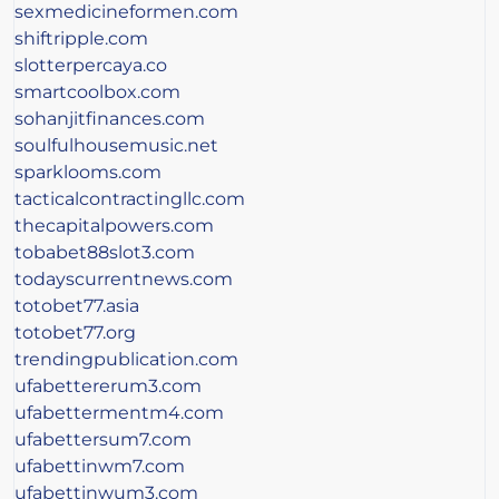
sexmedicineformen.com
shiftripple.com
slotterpercaya.co
smartcoolbox.com
sohanjitfinances.com
soulfulhousemusic.net
sparklooms.com
tacticalcontractingllc.com
thecapitalpowers.com
tobabet88slot3.com
todayscurrentnews.com
totobet77.asia
totobet77.org
trendingpublication.com
ufabettererum3.com
ufabettermentm4.com
ufabettersum7.com
ufabettinwm7.com
ufabettinwum3.com