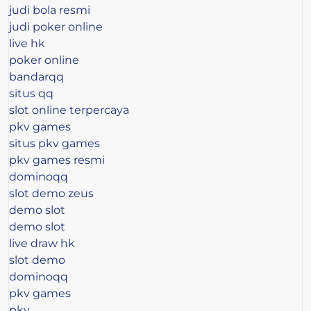
judi bola resmi
judi poker online
live hk
poker online
bandarqq
situs qq
slot online terpercaya
pkv games
situs pkv games
pkv games resmi
dominoqq
slot demo zeus
demo slot
demo slot
live draw hk
slot demo
dominoqq
pkv games
pkv