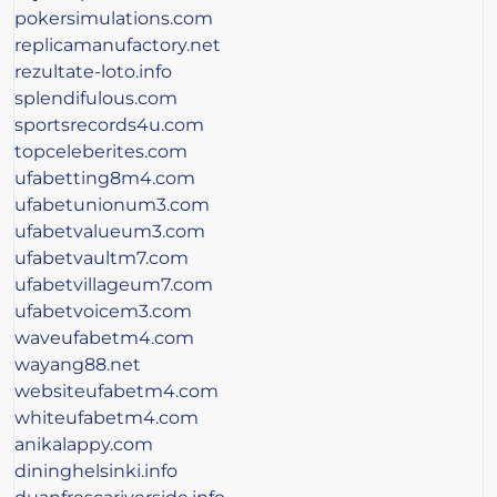
pokersimulations.com
replicamanufactory.net
rezultate-loto.info
splendifulous.com
sportsrecords4u.com
topceleberites.com
ufabetting8m4.com
ufabetunionum3.com
ufabetvalueum3.com
ufabetvaultm7.com
ufabetvillageum7.com
ufabetvoicem3.com
waveufabetm4.com
wayang88.net
websiteufabetm4.com
whiteufabetm4.com
anikalappy.com
dininghelsinki.info