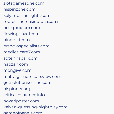
slotsgamesone.com
hispinzone.com
kalyanbazarnights.com
top-online-casino-usa.com
honghuidoor.com
flowingtravel.com
nineniki.com
brandiospecialists.com
medicalcare7.com
adtennaball.com
nabzah.com
mongive.com
matkagameresultsview.com
getsolutionsonline.com
hispinner.org
criticalinsurance.info
nokariposter.com
kalyan-guessing-nightplay.com
gameofpanels.com