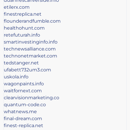
duanfrescariverside.info
etilerx.com
finestreplica.net
flounderandfumble.com
healthohunt.com
retefuturah.info
smartinvestinginfo.info
technewsalliance.com
technonetmarket.com
tedstanger.net
ufabett732um3.com
uskola.info
wagonpaints.info
waitfornext.com
clearvisionmarketing.co
quantum-code.co
whatnews.me
final-dream.com
finest-replica.net