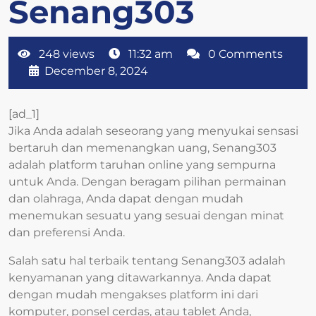
Senang303
248 views
11:32 am
0 Comments
December 8, 2024
[ad_1]
Jika Anda adalah seseorang yang menyukai sensasi
bertaruh dan memenangkan uang, Senang303
adalah platform taruhan online yang sempurna
untuk Anda. Dengan beragam pilihan permainan
dan olahraga, Anda dapat dengan mudah
menemukan sesuatu yang sesuai dengan minat
dan preferensi Anda.
Salah satu hal terbaik tentang Senang303 adalah
kenyamanan yang ditawarkannya. Anda dapat
dengan mudah mengakses platform ini dari
komputer, ponsel cerdas, atau tablet Anda,