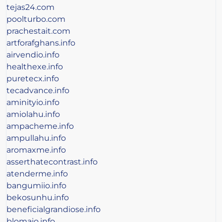
tejas24.com
poolturbo.com
prachestait.com
artforafghans.info
airvendio.info
healthexe.info
puretecx.info
tecadvance.info
aminityio.info
amiolahu.info
ampacheme.info
ampullahu.info
aromaxme.info
asserthatecontrast.info
atenderme.info
bangumiio.info
bekosunhu.info
beneficialgrandiose.info
blomaio.info