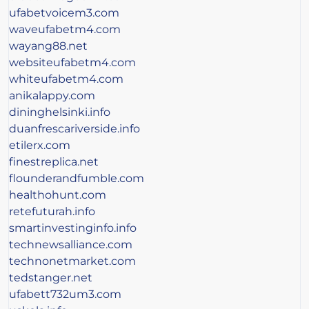
ufabetvoicem3.com
waveufabetm4.com
wayang88.net
websiteufabetm4.com
whiteufabetm4.com
anikalappy.com
dininghelsinki.info
duanfrescariverside.info
etilerx.com
finestreplica.net
flounderandfumble.com
healthohunt.com
retefuturah.info
smartinvestinginfo.info
technewsalliance.com
technonetmarket.com
tedstanger.net
ufabett732um3.com