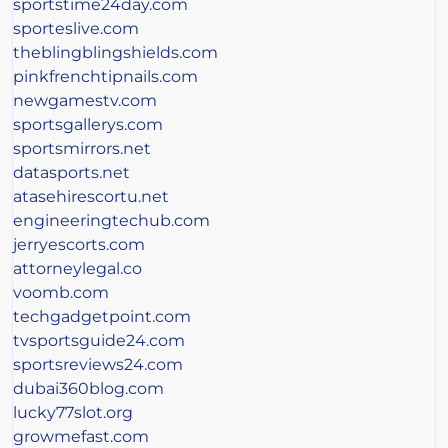
sportstime24day.com
sporteslive.com
theblingblingshields.com
pinkfrenchtipnails.com
newgamestv.com
sportsgallerys.com
sportsmirrors.net
datasports.net
atasehirescortu.net
engineeringtechub.com
jerryescorts.com
attorneylegal.co
voomb.com
techgadgetpoint.com
tvsportsguide24.com
sportsreviews24.com
dubai360blog.com
lucky77slot.org
growmefast.com