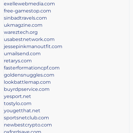
exellewebmedia.com
free-gamestop.com
sinbadtravels.com
ukmagzine.com
wareztech.org
usabestnetwork.com
jessepinkmanoutfit.com
umailsend.com
retarys.com
fasterformationcpf.com
goldensnuggles.com
lookbattlemap.com
buyrdpservice.com
yesport.net
tostylo.com
yougetthat.net
sportsnetclub.com
newbestcrypto.com
oxfordsave.com