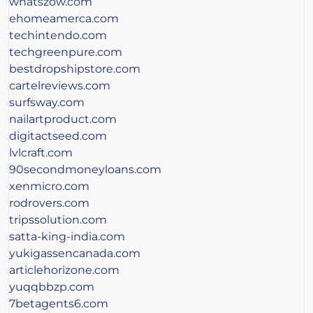
whatszow.com
ehomeamerca.com
techintendo.com
techgreenpure.com
bestdropshipstore.com
cartelreviews.com
surfsway.com
nailartproduct.com
digitactseed.com
lvlcraft.com
90secondmoneyloans.com
xenmicro.com
rodrovers.com
tripssolution.com
satta-king-india.com
yukigassencanada.com
articlehorizone.com
yuqqbbzp.com
7betagents6.com