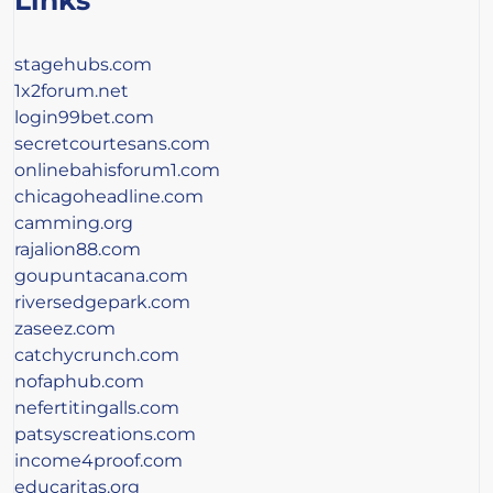
Links
stagehubs.com
1x2forum.net
login99bet.com
secretcourtesans.com
onlinebahisforum1.com
chicagoheadline.com
camming.org
rajalion88.com
goupuntacana.com
riversedgepark.com
zaseez.com
catchycrunch.com
nofaphub.com
nefertitingalls.com
patsyscreations.com
income4proof.com
educaritas.org