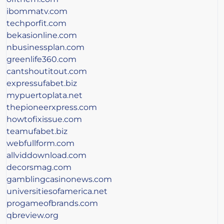
ibommatv.com
techporfit.com
bekasionline.com
nbusinessplan.com
greenlife360.com
cantshoutitout.com
expressufabet.biz
mypuertoplata.net
thepioneerxpress.com
howtofixissue.com
teamufabet.biz
webfullform.com
allviddownload.com
decorsmag.com
gamblingcasinonews.com
universitiesofamerica.net
progameofbrands.com
qbreview.org