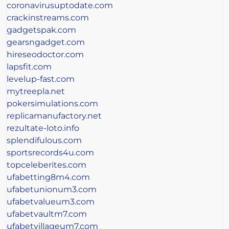
coronavirusuptodate.com
crackinstreams.com
gadgetspak.com
gearsngadget.com
hireseodoctor.com
lapsfit.com
levelup-fast.com
mytreepla.net
pokersimulations.com
replicamanufactory.net
rezultate-loto.info
splendifulous.com
sportsrecords4u.com
topceleberites.com
ufabetting8m4.com
ufabetunionum3.com
ufabetvalueum3.com
ufabetvaultm7.com
ufabetvillageum7.com