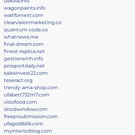
uskola.info
wagonpaints.info
waitfornext.com
clearvisionmarketing.co
quantum-code.co
whatnews.me
final-dream.com
finest-replica.net
gestioneinh.info
prosportdaily.net
salesinvest22.com
teseract.org
trendy-ama-shop.com
ufabett732m7.com
visiofood.com
droidwindow.com
freeprsubmission.com
ufagold666.com
myinteriorblog.com