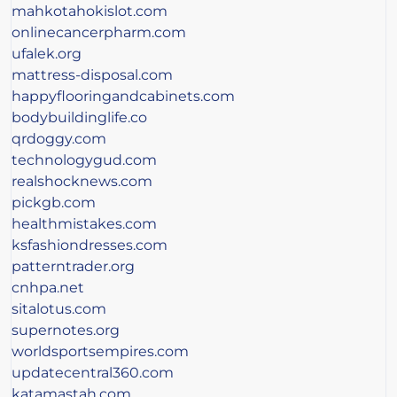
mahkotahokislot.com
onlinecancerpharm.com
ufalek.org
mattress-disposal.com
happyflooringandcabinets.com
bodybuildinglife.co
qrdoggy.com
technologygud.com
realshocknews.com
pickgb.com
healthmistakes.com
ksfashiondresses.com
patterntrader.org
cnhpa.net
sitalotus.com
supernotes.org
worldsportsempires.com
updatecentral360.com
katamastah.com