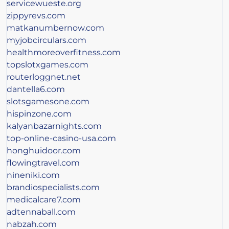
servicewueste.org
zippyrevs.com
matkanumbernow.com
myjobcirculars.com
healthmoreoverfitness.com
topslotxgames.com
routerloggnet.net
dantella6.com
slotsgamesone.com
hispinzone.com
kalyanbazarnights.com
top-online-casino-usa.com
honghuidoor.com
flowingtravel.com
nineniki.com
brandiospecialists.com
medicalcare7.com
adtennaball.com
nabzah.com