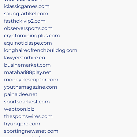
iclassicgames.com
saung-artikel.com
fasthokivip2.com
observersports.com
cryptominingplus.com
aquinoticiaspe.com
longhairedfrenchbulldog.com
lawyersforhire.co
businemarket.com
matahari88play.net
moneydescriptor.com
youthsmagazine.com
painaidee.net
sportsdarkest.com
webtoon.biz
thesportswires.com
hyungpro.com
sportingnewsnet.com