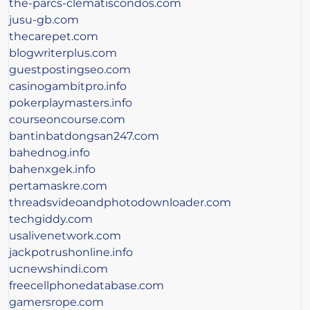
the-parcs-clematiscondos.com
jusu-gb.com
thecarepet.com
blogwriterplus.com
guestpostingseo.com
casinogambitpro.info
pokerplaymasters.info
courseoncourse.com
bantinbatdongsan247.com
bahednog.info
bahenxgek.info
pertamaskre.com
threadsvideoandphotodownloader.com
techgiddy.com
usalivenetwork.com
jackpotrushonline.info
ucnewshindi.com
freecellphonedatabase.com
gamersrope.com