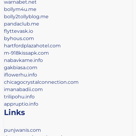
warnabet.net
bollym4u.me
bolly2tollyblog.me
pandaclub.me
flyttevask.io
byhous.com
hartfordplazahotel.com
m-918kissapk.com
nabavkame.info
gakbiasa.com
iflowerhu.info
chicagocrystalconnection.com
imanabadii.com
trilipohu.info
appruptio.info
Links
punjwanis.com