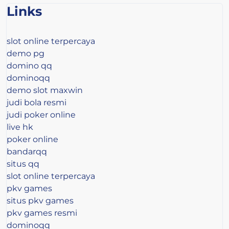
Links
slot online terpercaya
demo pg
domino qq
dominoqq
demo slot maxwin
judi bola resmi
judi poker online
live hk
poker online
bandarqq
situs qq
slot online terpercaya
pkv games
situs pkv games
pkv games resmi
dominoqq