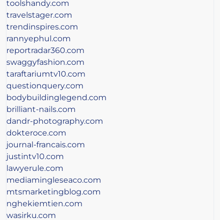
toolshandy.com
travelstager.com
trendinspires.com
rannyephul.com
reportradar360.com
swaggyfashion.com
taraftariumtv10.com
questionquery.com
bodybuildinglegend.com
brilliant-nails.com
dandr-photography.com
dokteroce.com
journal-francais.com
justintv10.com
lawyerule.com
mediamingleseaco.com
mtsmarketingblog.com
nghekiemtien.com
wasirku.com