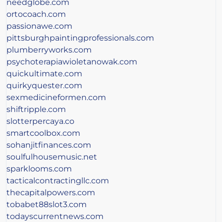
needglobe.com
ortocoach.com
passionawe.com
pittsburghpaintingprofessionals.com
plumberryworks.com
psychoterapiawioletanowak.com
quickultimate.com
quirkyquester.com
sexmedicineformen.com
shiftripple.com
slotterpercaya.co
smartcoolbox.com
sohanjitfinances.com
soulfulhousemusic.net
sparklooms.com
tacticalcontractingllc.com
thecapitalpowers.com
tobabet88slot3.com
todayscurrentnews.com