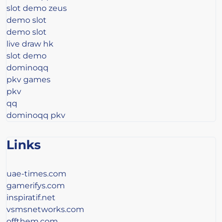
slot demo zeus
demo slot
demo slot
live draw hk
slot demo
dominoqq
pkv games
pkv
qq
dominoqq pkv
Links
uae-times.com
gamerifys.com
inspiratif.net
vsmsnetworks.com
offthem.com