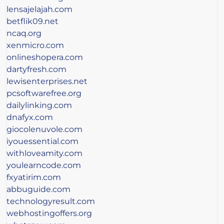
lensajelajah.com
betflik09.net
ncaq.org
xenmicro.com
onlineshopera.com
dartyfresh.com
lewisenterprises.net
pcsoftwarefree.org
dailylinking.com
dnafyx.com
giocolenuvole.com
iyouessential.com
withloveamity.com
youlearncode.com
fxyatirim.com
abbuguide.com
technologyresult.com
webhostingoffers.org