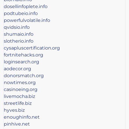
dosellinfoplete.info
podtubeio.info
powerfulvolatile.info
qvidsio.info
shumaio.info
slotherio.info
cysapluscertification.org
fortnitehacks.org
loginsearch.org
aodecor.org
donorsmatch.org
nowtimes.org
casinoeing.org
livemocha.biz
streetlife.biz
hyves.biz
enoughinfo.net
pinhive.net