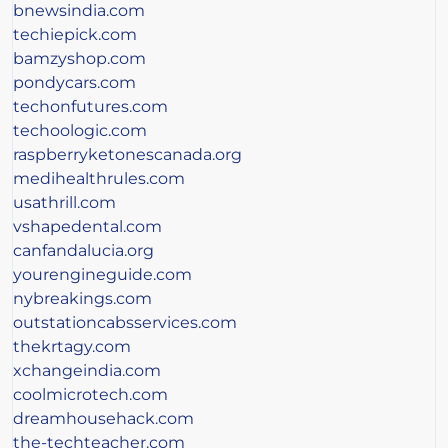
bnewsindia.com
techiepick.com
bamzyshop.com
pondycars.com
techonfutures.com
techoologic.com
raspberryketonescanada.org
medihealthrules.com
usathrill.com
vshapedental.com
canfandalucia.org
yourengineguide.com
nybreakings.com
outstationcabsservices.com
thekrtagy.com
xchangeindia.com
coolmicrotech.com
dreamhousehack.com
the-techteacher.com