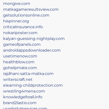
mongive.com
matkagameresultsview.com
getsolutionsonline.com
hispinner.org
criticalinsurance.info
nokariposter.com
kalyan-guessing-nightplay.com
gameofpanels.com
androidappsdownloader.com
usetimenow.com
healthblow.com
gohelpmate.com
rajdhani-satta-matka.com
writerscraft.net
elearning-childprotection.com
wrestling4mena.com
knowledgeforall.info
brand2lastio.com
usadigitalservices.com