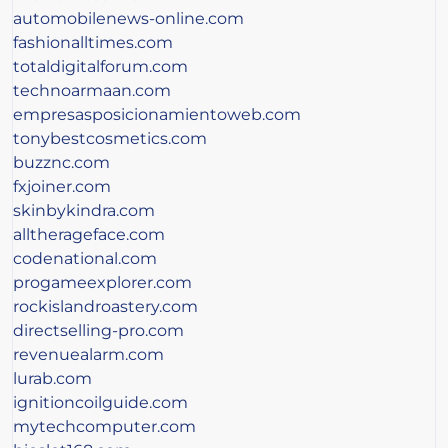
automobilenews-online.com
fashionalltimes.com
totaldigitalforum.com
technoarmaan.com
empresasposicionamientoweb.com
tonybestcosmetics.com
buzznc.com
fxjoiner.com
skinbykindra.com
alltherageface.com
codenational.com
progameexplorer.com
rockislandroastery.com
directselling-pro.com
revenuealarm.com
lurab.com
ignitioncoilguide.com
mytechcomputer.com