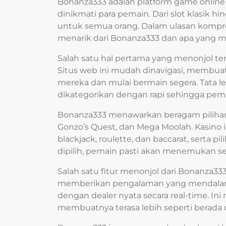
Bonanza333 adalah platform game onlin
dinikmati para pemain. Dari slot klasik 
untuk semua orang. Dalam ulasan komprehe
menarik dari Bonanza333 dan apa yang m
Salah satu hal pertama yang menonjol 
Situs web ini mudah dinavigasi, membu
mereka dan mulai bermain segera. Tata l
dikategorikan dengan rapi sehingga pem
Bonanza333 menawarkan beragam pilihan p
Gonzo’s Quest, dan Mega Moolah. Kasino 
blackjack, roulette, dan baccarat, serta 
dipilih, pemain pasti akan menemukan se
Salah satu fitur menonjol dari Bonanza3
memberikan pengalaman yang mendalam 
dengan dealer nyata secara real-time. I
membuatnya terasa lebih seperti berada di