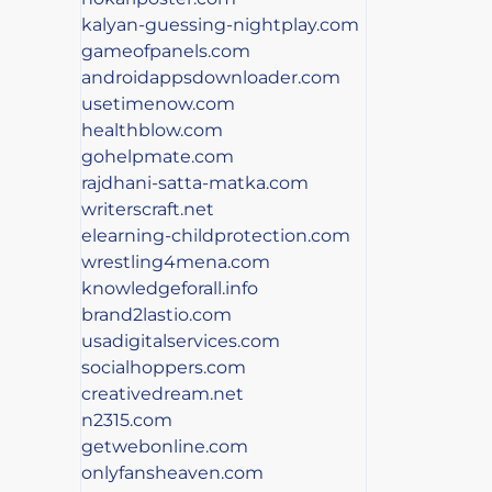
kalyan-guessing-nightplay.com
gameofpanels.com
androidappsdownloader.com
usetimenow.com
healthblow.com
gohelpmate.com
rajdhani-satta-matka.com
writerscraft.net
elearning-childprotection.com
wrestling4mena.com
knowledgeforall.info
brand2lastio.com
usadigitalservices.com
socialhoppers.com
creativedream.net
n2315.com
getwebonline.com
onlyfansheaven.com