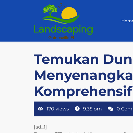
Skip
to
content
Hom
Temukan Duni
Menyenangkan
Komprehensif
170 views
9:35 pm
0 Com
[ad_1]