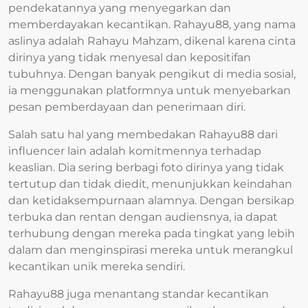
pendekatannya yang menyegarkan dan
memberdayakan kecantikan. Rahayu88, yang nama
aslinya adalah Rahayu Mahzam, dikenal karena cinta
dirinya yang tidak menyesal dan kepositifan
tubuhnya. Dengan banyak pengikut di media sosial,
ia menggunakan platformnya untuk menyebarkan
pesan pemberdayaan dan penerimaan diri.
Salah satu hal yang membedakan Rahayu88 dari
influencer lain adalah komitmennya terhadap
keaslian. Dia sering berbagi foto dirinya yang tidak
tertutup dan tidak diedit, menunjukkan keindahan
dan ketidaksempurnaan alamnya. Dengan bersikap
terbuka dan rentan dengan audiensnya, ia dapat
terhubung dengan mereka pada tingkat yang lebih
dalam dan menginspirasi mereka untuk merangkul
kecantikan unik mereka sendiri.
Rahayu88 juga menantang standar kecantikan