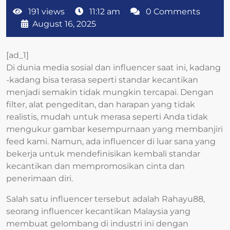
191 views
11:12 am
0 Comments
August 16, 2025
[ad_1]
Di dunia media sosial dan influencer saat ini, kadang
-kadang bisa terasa seperti standar kecantikan
menjadi semakin tidak mungkin tercapai. Dengan
filter, alat pengeditan, dan harapan yang tidak
realistis, mudah untuk merasa seperti Anda tidak
mengukur gambar kesempurnaan yang membanjiri
feed kami. Namun, ada influencer di luar sana yang
bekerja untuk mendefinisikan kembali standar
kecantikan dan mempromosikan cinta dan
penerimaan diri.
Salah satu influencer tersebut adalah Rahayu88,
seorang influencer kecantikan Malaysia yang
membuat gelombang di industri ini dengan