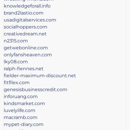
knowledgeforall.info
brand2lastio.com
usadigitalservices.com
socialhoppers.com
creativedream.net
n2315.com
getwebonline.com
onlyfansheaven.com
lky08.com
ralph-fiennes.net
fielder-maximum-discount.net
fitfllex.com
genesisbusinesscredit.com
inforuang.com
kindsmarket.com
luvelylife.com
macramb.com
mypet-diary.com