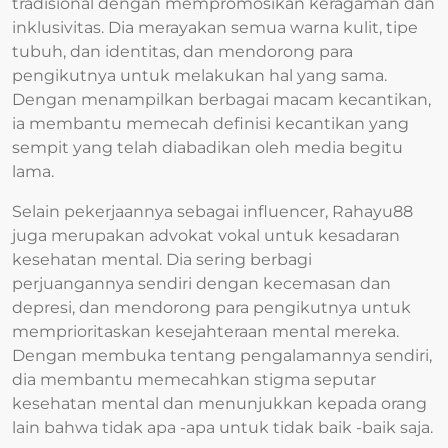
tradisional dengan mempromosikan keragaman dan
inklusivitas. Dia merayakan semua warna kulit, tipe
tubuh, dan identitas, dan mendorong para
pengikutnya untuk melakukan hal yang sama.
Dengan menampilkan berbagai macam kecantikan,
ia membantu memecah definisi kecantikan yang
sempit yang telah diabadikan oleh media begitu
lama.
Selain pekerjaannya sebagai influencer, Rahayu88
juga merupakan advokat vokal untuk kesadaran
kesehatan mental. Dia sering berbagi
perjuangannya sendiri dengan kecemasan dan
depresi, dan mendorong para pengikutnya untuk
memprioritaskan kesejahteraan mental mereka.
Dengan membuka tentang pengalamannya sendiri,
dia membantu memecahkan stigma seputar
kesehatan mental dan menunjukkan kepada orang
lain bahwa tidak apa -apa untuk tidak baik -baik saja.