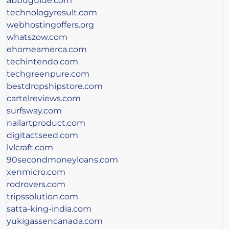
abbuguide.com
technologyresult.com
webhostingoffers.org
whatszow.com
ehomeamerca.com
techintendo.com
techgreenpure.com
bestdropshipstore.com
cartelreviews.com
surfsway.com
nailartproduct.com
digitactseed.com
lvlcraft.com
90secondmoneyloans.com
xenmicro.com
rodrovers.com
tripssolution.com
satta-king-india.com
yukigassencanada.com