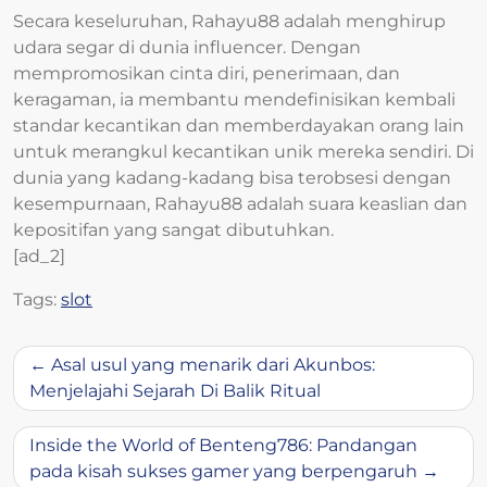
Secara keseluruhan, Rahayu88 adalah menghirup
udara segar di dunia influencer. Dengan
mempromosikan cinta diri, penerimaan, dan
keragaman, ia membantu mendefinisikan kembali
standar kecantikan dan memberdayakan orang lain
untuk merangkul kecantikan unik mereka sendiri. Di
dunia yang kadang-kadang bisa terobsesi dengan
kesempurnaan, Rahayu88 adalah suara keaslian dan
kepositifan yang sangat dibutuhkan.
[ad_2]
Tags:
slot
Post
Asal usul yang menarik dari Akunbos:
navigation
Menjelajahi Sejarah Di Balik Ritual
Inside the World of Benteng786: Pandangan
pada kisah sukses gamer yang berpengaruh