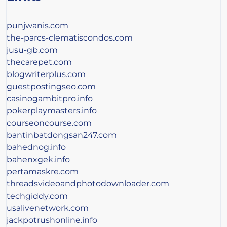
punjwanis.com
the-parcs-clematiscondos.com
jusu-gb.com
thecarepet.com
blogwriterplus.com
guestpostingseo.com
casinogambitpro.info
pokerplaymasters.info
courseoncourse.com
bantinbatdongsan247.com
bahednog.info
bahenxgek.info
pertamaskre.com
threadsvideoandphotodownloader.com
techgiddy.com
usalivenetwork.com
jackpotrushonline.info