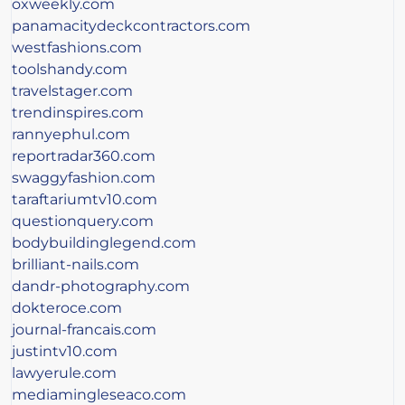
oxweekly.com
panamacitydeckcontractors.com
westfashions.com
toolshandy.com
travelstager.com
trendinspires.com
rannyephul.com
reportradar360.com
swaggyfashion.com
taraftariumtv10.com
questionquery.com
bodybuildinglegend.com
brilliant-nails.com
dandr-photography.com
dokteroce.com
journal-francais.com
justintv10.com
lawyerule.com
mediamingleseaco.com