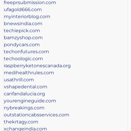
freeprsubmission.com
ufagold666.com
myinteriorblog.com
bnewsindia.com
techiepick.com
bamzyshop.com
pondycars.com
techonfutures.com
techoologic.com
raspberryketonescanada.org
medihealthrules.com
usathrill.com
vshapedental.com
canfandalucia.org
yourengineguide.com
nybreakings.com
outstationcabsservices.com
thekrtagy.com
xchangeindia.com