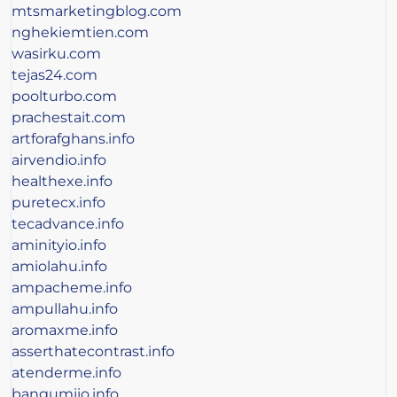
mtsmarketingblog.com
nghekiemtien.com
wasirku.com
tejas24.com
poolturbo.com
prachestait.com
artforafghans.info
airvendio.info
healthexe.info
puretecx.info
tecadvance.info
aminityio.info
amiolahu.info
ampacheme.info
ampullahu.info
aromaxme.info
asserthatecontrast.info
atenderme.info
bangumiio.info