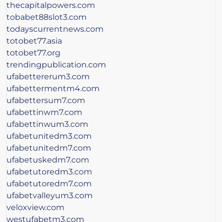
thecapitalpowers.com
tobabet88slot3.com
todayscurrentnews.com
totobet77.asia
totobet77.org
trendingpublication.com
ufabettererum3.com
ufabettermentm4.com
ufabettersum7.com
ufabettinwm7.com
ufabettinwum3.com
ufabetunitedm3.com
ufabetunitedm7.com
ufabetuskedm7.com
ufabetutoredm3.com
ufabetutoredm7.com
ufabetvalleyum3.com
veloxview.com
westufabetm3.com