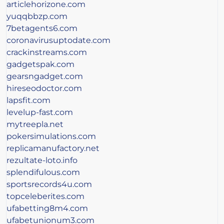
articlehorizone.com
yuqqbbzp.com
7betagents6.com
coronavirusuptodate.com
crackinstreams.com
gadgetspak.com
gearsngadget.com
hireseodoctor.com
lapsfit.com
levelup-fast.com
mytreepla.net
pokersimulations.com
replicamanufactory.net
rezultate-loto.info
splendifulous.com
sportsrecords4u.com
topceleberites.com
ufabetting8m4.com
ufabetunionum3.com