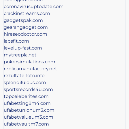
coronavirusuptodate.com
crackinstreams.com
gadgetspak.com
gearsngadget.com
hireseodoctor.com
lapsfit.com
levelup-fast.com
mytreepla.net
pokersimulations.com
replicamanufactory.net
rezultate-loto.info
splendifulous.com
sportsrecords4u.com
topceleberites.com
ufabetting8m4.com
ufabetunionum3.com
ufabetvalueum3.com
ufabetvaultm7.com