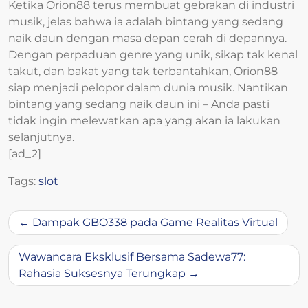
Ketika Orion88 terus membuat gebrakan di industri
musik, jelas bahwa ia adalah bintang yang sedang
naik daun dengan masa depan cerah di depannya.
Dengan perpaduan genre yang unik, sikap tak kenal
takut, dan bakat yang tak terbantahkan, Orion88
siap menjadi pelopor dalam dunia musik. Nantikan
bintang yang sedang naik daun ini – Anda pasti
tidak ingin melewatkan apa yang akan ia lakukan
selanjutnya.
[ad_2]
Tags:
slot
Post
Dampak GBO338 pada Game Realitas Virtual
navigation
Wawancara Eksklusif Bersama Sadewa77:
Rahasia Suksesnya Terungkap