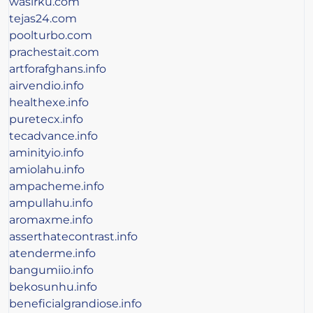
wasirku.com
tejas24.com
poolturbo.com
prachestait.com
artforafghans.info
airvendio.info
healthexe.info
puretecx.info
tecadvance.info
aminityio.info
amiolahu.info
ampacheme.info
ampullahu.info
aromaxme.info
asserthatecontrast.info
atenderme.info
bangumiio.info
bekosunhu.info
beneficialgrandiose.info