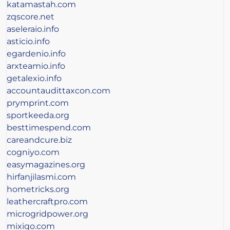
katamastah.com
zqscore.net
aseleraio.info
asticio.info
egardenio.info
arxteamio.info
getalexio.info
accountaudittaxcon.com
prymprint.com
sportkeeda.org
besttimespend.com
careandcure.biz
cogniyo.com
easymagazines.org
hirfanjilasmi.com
hometricks.org
leathercraftpro.com
microgridpower.org
mixiqo.com