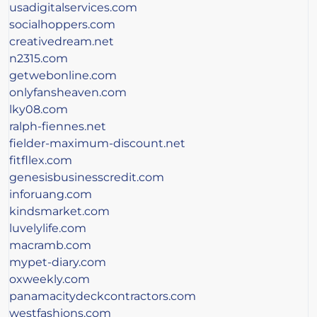
usadigitalservices.com
socialhoppers.com
creativedream.net
n2315.com
getwebonline.com
onlyfansheaven.com
lky08.com
ralph-fiennes.net
fielder-maximum-discount.net
fitfllex.com
genesisbusinesscredit.com
inforuang.com
kindsmarket.com
luvelylife.com
macramb.com
mypet-diary.com
oxweekly.com
panamacitydeckcontractors.com
westfashions.com