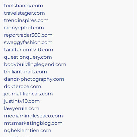
toolshandy.com
travelstager.com
trendinspires.com
rannyephul.com
reportradar360.com
swaggyfashion.com
taraftariumtv10.com
questionquery.com
bodybuildinglegend.com
brilliant-nails.com
dandr-photography.com
dokteroce.com
journal-francais.com
justintv10.com
lawyerule.com
mediamingleseaco.com
mtsmarketingblog.com
nghekiemtien.com