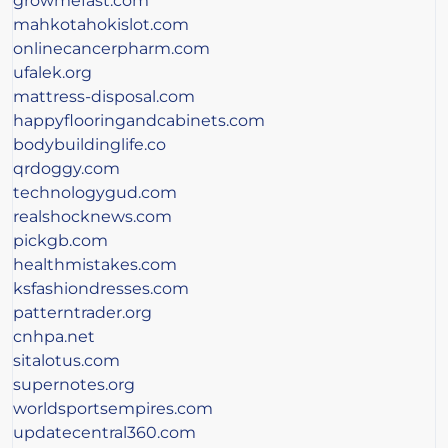
growmefast.com
mahkotahokislot.com
onlinecancerpharm.com
ufalek.org
mattress-disposal.com
happyflooringandcabinets.com
bodybuildinglife.co
qrdoggy.com
technologygud.com
realshocknews.com
pickgb.com
healthmistakes.com
ksfashiondresses.com
patterntrader.org
cnhpa.net
sitalotus.com
supernotes.org
worldsportsempires.com
updatecentral360.com