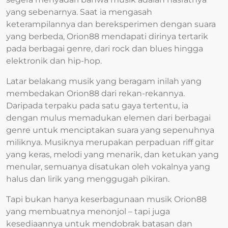
yang sebenarnya. Saat ia mengasah
keterampilannya dan bereksperimen dengan suara
yang berbeda, Orion88 mendapati dirinya tertarik
pada berbagai genre, dari rock dan blues hingga
elektronik dan hip-hop.
Latar belakang musik yang beragam inilah yang
membedakan Orion88 dari rekan-rekannya.
Daripada terpaku pada satu gaya tertentu, ia
dengan mulus memadukan elemen dari berbagai
genre untuk menciptakan suara yang sepenuhnya
miliknya. Musiknya merupakan perpaduan riff gitar
yang keras, melodi yang menarik, dan ketukan yang
menular, semuanya disatukan oleh vokalnya yang
halus dan lirik yang menggugah pikiran.
Tapi bukan hanya keserbagunaan musik Orion88
yang membuatnya menonjol – tapi juga
kesediaannya untuk mendobrak batasan dan