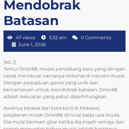
Mendobrak
Batasan
47 views
5:32 am
0 Comments
June 1, 2026
[ad_1]
Temui Orion88, musisi pendatang baru yang dengan
cepat membuat namanya terkenal di industri musik.
Dengan perpaduan genre yang unik dan
kemampuan untuk mendobrak batasan, Orion88
adalah kekuatan yang patut diperhitungkan.
Awalnya berasal dari kota kecil di Midwest,
perjalanan musik Orion88 dimulai pada usia muda.
Dia mulai bermain gitar ketika dia masih remaja, dan
segera menyadari bahwa musik adalah hasratnya