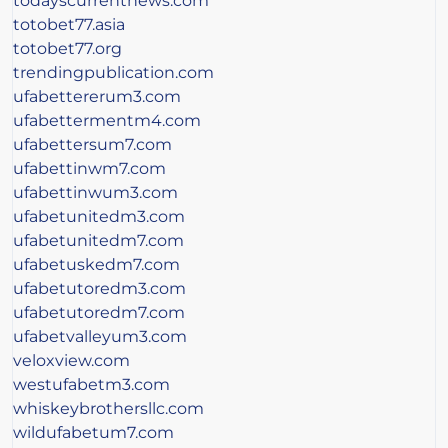
todayscurrentnews.com
totobet77.asia
totobet77.org
trendingpublication.com
ufabettererum3.com
ufabettermentm4.com
ufabettersum7.com
ufabettinwm7.com
ufabettinwum3.com
ufabetunitedm3.com
ufabetunitedm7.com
ufabetuskedm7.com
ufabetutoredm3.com
ufabetutoredm7.com
ufabetvalleyum3.com
veloxview.com
westufabetm3.com
whiskeybrothersllc.com
wildufabetum7.com