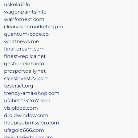
uskola.info
wagonpaints.info
waitfornext.com
clearvisionmarketing.co
quantum-code.co
whatnews.me
final-dream.com
finest-replica.net
gestioneinh.info
prosportdaily.net
salesinvest22.com
teseract.org
trendy-ama-shop.com
ufabett732m7.com
visiofood.com
droidwindow.com
freeprsubmission.com
ufagold666.com
myinteriorblog.com