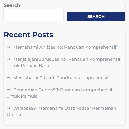
Search
SEARCH
Recent Posts
Memahami Ahlicasino: Panduan Komprehensif
Menjelajahi JurusCasino: Panduan Komprehensif
untuk Pemain Baru
Memahami Plisbet: Panduan Komprehensif
Pengertian Bunga99: Panduan Komprehensif
untuk Pemula
Winlose99: Memahami Dasar-dasar Permainan
Online