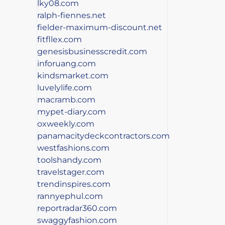
lky08.com
ralph-fiennes.net
fielder-maximum-discount.net
fitfllex.com
genesisbusinesscredit.com
inforuang.com
kindsmarket.com
luvelylife.com
macramb.com
mypet-diary.com
oxweekly.com
panamacitydeckcontractors.com
westfashions.com
toolshandy.com
travelstager.com
trendinspires.com
rannyephul.com
reportradar360.com
swaggyfashion.com