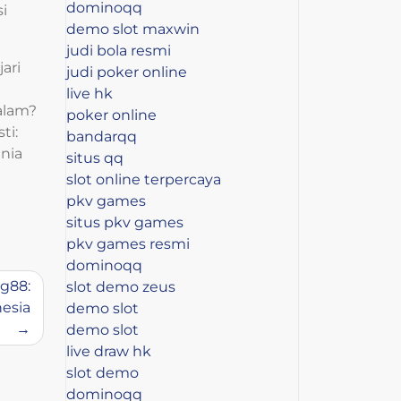
dominoqq
i
demo slot maxwin
judi bola resmi
ari
judi poker online
live hk
alam?
poker online
ti:
bandarqq
nia
situs qq
slot online terpercaya
pkv games
situs pkv games
pkv games resmi
dominoqq
g88:
slot demo zeus
esia
demo slot
demo slot
live draw hk
slot demo
dominoqq