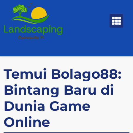
Skip
to
content
Temui Bolago88:
Bintang Baru di
Dunia Game
Online