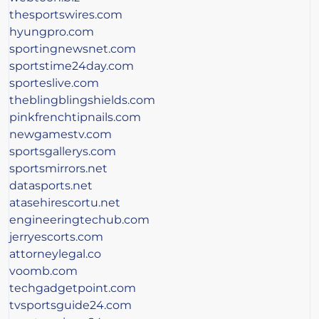
thesportswires.com
hyungpro.com
sportingnewsnet.com
sportstime24day.com
sporteslive.com
theblingblingshields.com
pinkfrenchtipnails.com
newgamestv.com
sportsgallerys.com
sportsmirrors.net
datasports.net
atasehirescortu.net
engineeringtechub.com
jerryescorts.com
attorneylegal.co
voomb.com
techgadgetpoint.com
tvsportsguide24.com