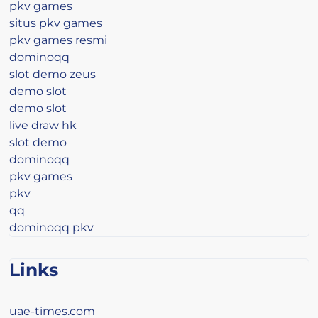
pkv games
situs pkv games
pkv games resmi
dominoqq
slot demo zeus
demo slot
demo slot
live draw hk
slot demo
dominoqq
pkv games
pkv
qq
dominoqq pkv
Links
uae-times.com