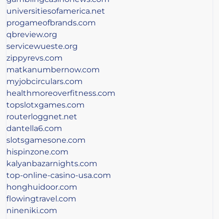
universitiesofamerica.net
progameofbrands.com
qbreview.org
servicewueste.org
zippyrevs.com
matkanumbernow.com
myjobcirculars.com
healthmoreoverfitness.com
topslotxgames.com
routerloggnet.net
dantella6.com
slotsgamesone.com
hispinzone.com
kalyanbazarnights.com
top-online-casino-usa.com
honghuidoor.com
flowingtravel.com
nineniki.com