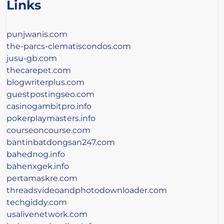
Links
punjwanis.com
the-parcs-clematiscondos.com
jusu-gb.com
thecarepet.com
blogwriterplus.com
guestpostingseo.com
casinogambitpro.info
pokerplaymasters.info
courseoncourse.com
bantinbatdongsan247.com
bahednog.info
bahenxgek.info
pertamaskre.com
threadsvideoandphotodownloader.com
techgiddy.com
usalivenetwork.com