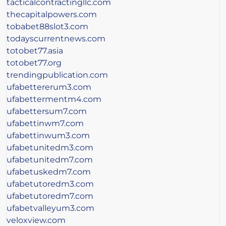
tacticalcontractingllc.com
thecapitalpowers.com
tobabet88slot3.com
todayscurrentnews.com
totobet77.asia
totobet77.org
trendingpublication.com
ufabettererum3.com
ufabettermentm4.com
ufabettersum7.com
ufabettinwm7.com
ufabettinwum3.com
ufabetunitedm3.com
ufabetunitedm7.com
ufabetuskedm7.com
ufabetutoredm3.com
ufabetutoredm7.com
ufabetvalleyum3.com
veloxview.com