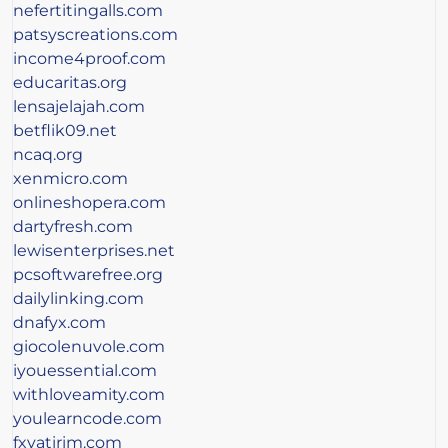
nefertitingalls.com
patsyscreations.com
income4proof.com
educaritas.org
lensajelajah.com
betflik09.net
ncaq.org
xenmicro.com
onlineshopera.com
dartyfresh.com
lewisenterprises.net
pcsoftwarefree.org
dailylinking.com
dnafyx.com
giocolenuvole.com
iyouessential.com
withloveamity.com
youlearncode.com
fxyatirim.com