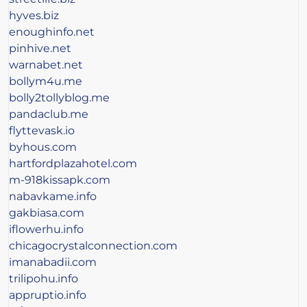
hyves.biz
enoughinfo.net
pinhive.net
warnabet.net
bollym4u.me
bolly2tollyblog.me
pandaclub.me
flyttevask.io
byhous.com
hartfordplazahotel.com
m-918kissapk.com
nabavkame.info
gakbiasa.com
iflowerhu.info
chicagocrystalconnection.com
imanabadii.com
trilipohu.info
appruptio.info