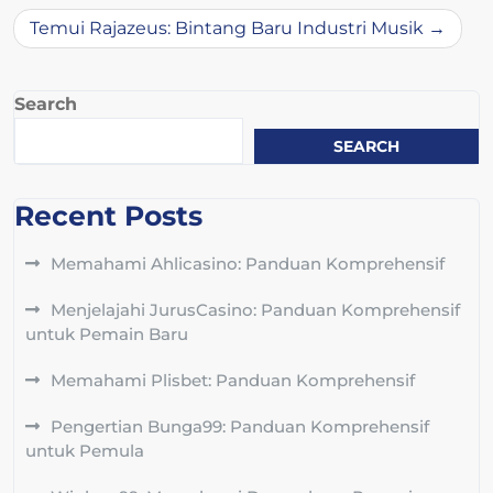
Temui Rajazeus: Bintang Baru Industri Musik
Search
SEARCH
Recent Posts
Memahami Ahlicasino: Panduan Komprehensif
Menjelajahi JurusCasino: Panduan Komprehensif
untuk Pemain Baru
Memahami Plisbet: Panduan Komprehensif
Pengertian Bunga99: Panduan Komprehensif
untuk Pemula