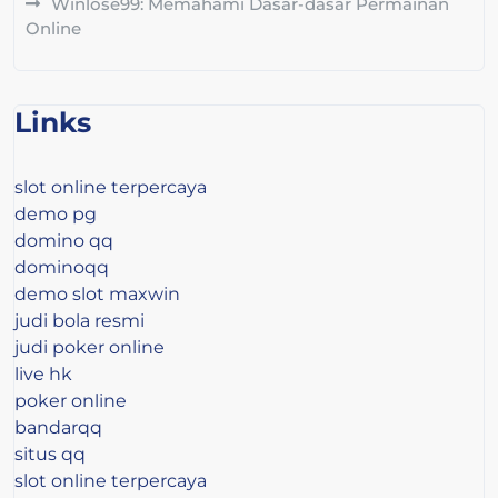
Winlose99: Memahami Dasar-dasar Permainan
Online
Links
slot online terpercaya
demo pg
domino qq
dominoqq
demo slot maxwin
judi bola resmi
judi poker online
live hk
poker online
bandarqq
situs qq
slot online terpercaya