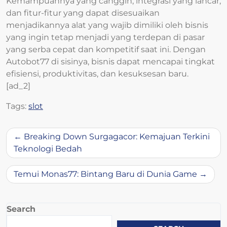
Kemampuannya yang canggih, integrasi yang lancar,
dan fitur-fitur yang dapat disesuaikan
menjadikannya alat yang wajib dimiliki oleh bisnis
yang ingin tetap menjadi yang terdepan di pasar
yang serba cepat dan kompetitif saat ini. Dengan
Autobot77 di sisinya, bisnis dapat mencapai tingkat
efisiensi, produktivitas, dan kesuksesan baru.
[ad_2]
Tags:
slot
Post
Breaking Down Surgagacor: Kemajuan Terkini
navigation
Teknologi Bedah
Temui Monas77: Bintang Baru di Dunia Game
Search