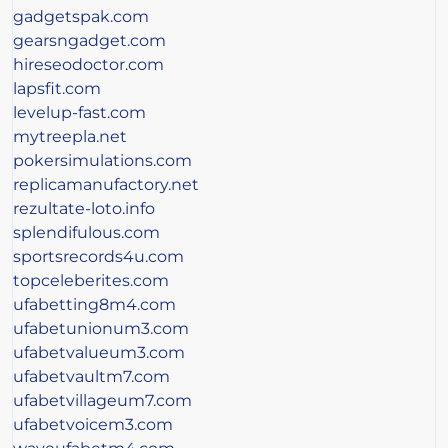
gadgetspak.com
gearsngadget.com
hireseodoctor.com
lapsfit.com
levelup-fast.com
mytreepla.net
pokersimulations.com
replicamanufactory.net
rezultate-loto.info
splendifulous.com
sportsrecords4u.com
topceleberites.com
ufabetting8m4.com
ufabetunionum3.com
ufabetvalueum3.com
ufabetvaultm7.com
ufabetvillageum7.com
ufabetvoicem3.com