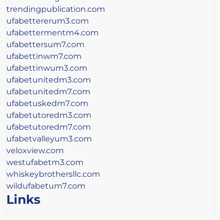
trendingpublication.com
ufabettererum3.com
ufabettermentm4.com
ufabettersum7.com
ufabettinwm7.com
ufabettinwum3.com
ufabetunitedm3.com
ufabetunitedm7.com
ufabetuskedm7.com
ufabetutoredm3.com
ufabetutoredm7.com
ufabetvalleyum3.com
veloxview.com
westufabetm3.com
whiskeybrothersllc.com
wildufabetum7.com
Links