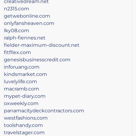
creativedream.net
n2315.com
getwebonline.com
onlyfansheaven.com
lky08.com
ralph-fiennes.net
fielder-maximum-discount.net
fitfllex.com
genesisbusinesscredit.com
inforuang.com
kindsmarket.com
luvelylife.com
macramb.com
mypet-diary.com
oxweekly.com
panamacitydeckcontractors.com
westfashions.com
toolshandy.com
travelstager.com