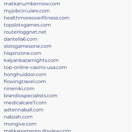
matkanumbernow.com
myjobcirculars.com
healthmoreoverfitness.com
topslotxgames.com
routerloggnet.net
dantella6.com
slotsgamesone.com
hispinzone.com
kalyanbazarnights.com
top-online-casino-usa.com
honghuidoor.com
flowingtravel.com
nineniki.com
brandiospecialists.com
medicalcare7.com
adtennaball.com
nabzah.com
mongive.com
matkagameresultsview.com