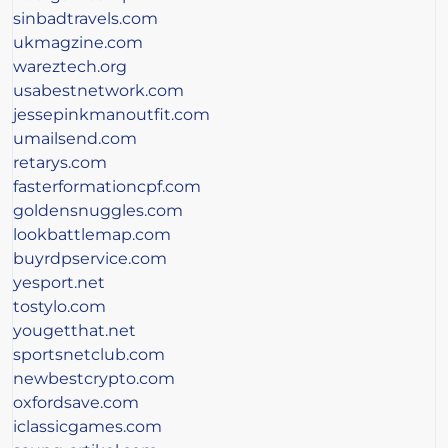
sinbadtravels.com
ukmagzine.com
wareztech.org
usabestnetwork.com
jessepinkmanoutfit.com
umailsend.com
retarys.com
fasterformationcpf.com
goldensnuggles.com
lookbattlemap.com
buyrdpservice.com
yesport.net
tostylo.com
yougetthat.net
sportsnetclub.com
newbestcrypto.com
oxfordsave.com
iclassicgames.com