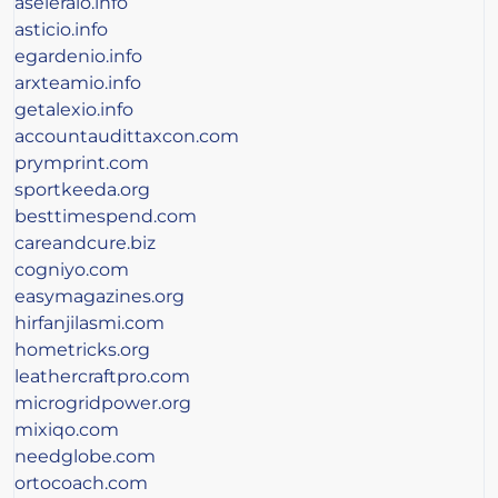
aseleraio.info
asticio.info
egardenio.info
arxteamio.info
getalexio.info
accountaudittaxcon.com
prymprint.com
sportkeeda.org
besttimespend.com
careandcure.biz
cogniyo.com
easymagazines.org
hirfanjilasmi.com
hometricks.org
leathercraftpro.com
microgridpower.org
mixiqo.com
needglobe.com
ortocoach.com