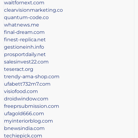
waitfornext.com
clearvisionmarketing.co
quantum-code.co
whatnews.me
final-dream.com
finest-replica.net
gestioneinh.info
prosportdaily.net
salesinvest22.com
teseract.org
trendy-ama-shop.com
ufabett732m7.com
visiofood.com
droidwindow.com
freeprsubmission.com
ufagold666.com
myinteriorblog.com
bnewsindia.com
techiepick.com