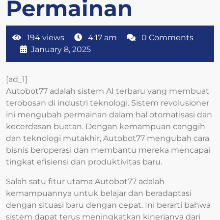
Permainan
194 views
4:17 am
0 Comments
January 8, 2025
[ad_1]
Autobot77 adalah sistem AI terbaru yang membuat
terobosan di industri teknologi. Sistem revolusioner
ini mengubah permainan dalam hal otomatisasi dan
kecerdasan buatan. Dengan kemampuan canggih
dan teknologi mutakhir, Autobot77 mengubah cara
bisnis beroperasi dan membantu mereka mencapai
tingkat efisiensi dan produktivitas baru.
Salah satu fitur utama Autobot77 adalah
kemampuannya untuk belajar dan beradaptasi
dengan situasi baru dengan cepat. Ini berarti bahwa
sistem dapat terus meningkatkan kinerjanya dari