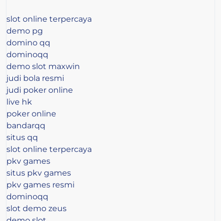
slot online terpercaya
demo pg
domino qq
dominoqq
demo slot maxwin
judi bola resmi
judi poker online
live hk
poker online
bandarqq
situs qq
slot online terpercaya
pkv games
situs pkv games
pkv games resmi
dominoqq
slot demo zeus
demo slot