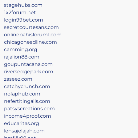
stagehubs.com
1x2forum.net
login99bet.com
secretcourtesans.com
onlinebahisforum1.com
chicagoheadline.com
camming.org
rajalion88.com
goupuntacana.com
riversedgepark.com
zaseez.com
catchycrunch.com
nofaphub.com
nefertitingalls.com
patsyscreations.com
income4proof.com
educaritas.org
lensajelajah.com