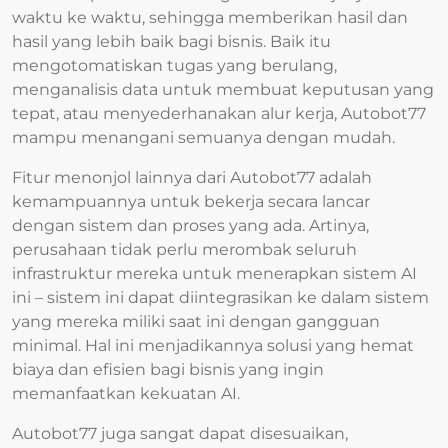
waktu ke waktu, sehingga memberikan hasil dan
hasil yang lebih baik bagi bisnis. Baik itu
mengotomatiskan tugas yang berulang,
menganalisis data untuk membuat keputusan yang
tepat, atau menyederhanakan alur kerja, Autobot77
mampu menangani semuanya dengan mudah.
Fitur menonjol lainnya dari Autobot77 adalah
kemampuannya untuk bekerja secara lancar
dengan sistem dan proses yang ada. Artinya,
perusahaan tidak perlu merombak seluruh
infrastruktur mereka untuk menerapkan sistem AI
ini – sistem ini dapat diintegrasikan ke dalam sistem
yang mereka miliki saat ini dengan gangguan
minimal. Hal ini menjadikannya solusi yang hemat
biaya dan efisien bagi bisnis yang ingin
memanfaatkan kekuatan AI.
Autobot77 juga sangat dapat disesuaikan,