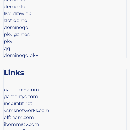
demo slot
live draw hk
slot demo
dominoqq
pkv games
pkv
qq
dominoqq pkv
Links
uae-times.com
gamerifys.com
inspiratif.net
vsmsnetworks.com
offthem.com
ibommatv.com