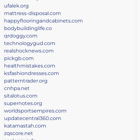
ufalek.org
mattress-disposal.com
happyflooringandcabinets.com
bodybuildinglife.co
qrdoggy.com
technologygud.com
realshocknews.com
pickgb.com
healthmistakes.com
ksfashiondresses.com
patterntrader.org
cnhpa.net
sitalotus.com
supernotes.org
worldsportsempires.com
updatecentral360.com
katamastah.com
zqscore.net