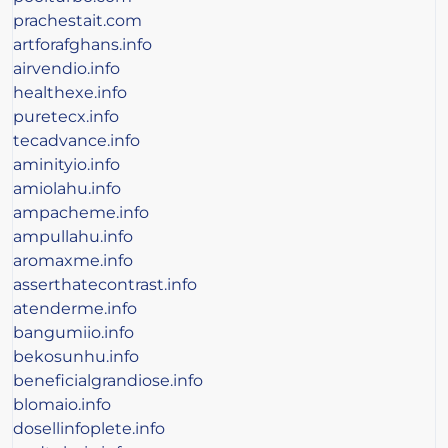
prachestait.com
artforafghans.info
airvendio.info
healthexe.info
puretecx.info
tecadvance.info
aminityio.info
amiolahu.info
ampacheme.info
ampullahu.info
aromaxme.info
asserthatecontrast.info
atenderme.info
bangumiio.info
bekosunhu.info
beneficialgrandiose.info
blomaio.info
dosellinfoplete.info