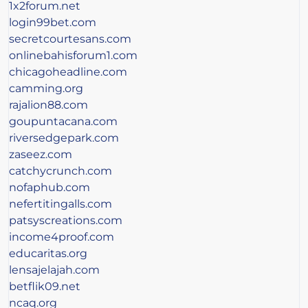
1x2forum.net
login99bet.com
secretcourtesans.com
onlinebahisforum1.com
chicagoheadline.com
camming.org
rajalion88.com
goupuntacana.com
riversedgepark.com
zaseez.com
catchycrunch.com
nofaphub.com
nefertitingalls.com
patsyscreations.com
income4proof.com
educaritas.org
lensajelajah.com
betflik09.net
ncaq.org