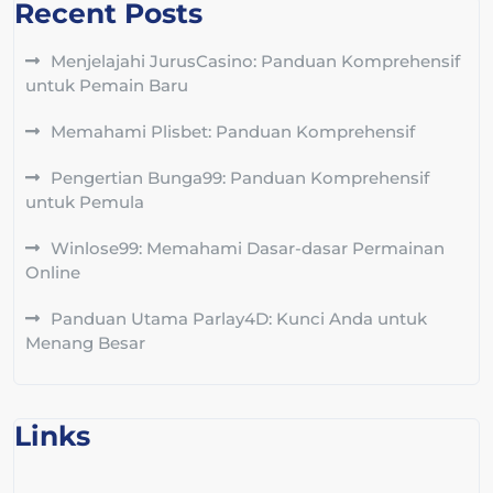
Recent Posts
Menjelajahi JurusCasino: Panduan Komprehensif
untuk Pemain Baru
Memahami Plisbet: Panduan Komprehensif
Pengertian Bunga99: Panduan Komprehensif
untuk Pemula
Winlose99: Memahami Dasar-dasar Permainan
Online
Panduan Utama Parlay4D: Kunci Anda untuk
Menang Besar
Links