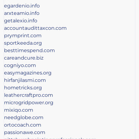
egardenio.info
arxteamio.info
getalexio.info
accountaudittaxcon.com
prymprint.com
sportkeeda.org
besttimespend.com
careandcure.biz
cogniyo.com
easymagazines.org
hirfanjilasmi.com
hometricks.org
leathercraftpro.com
microgridpower.org
mixiqo.com
needglobe.com
ortocoach.com
passionawe.com