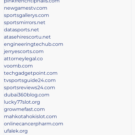
pinkfrenchtipnails.com
newgamestv.com
sportsgallerys.com
sportsmirrors.net
datasports.net
atasehirescortu.net
engineeringtechub.com
jerryescorts.com
attorneylegal.co
voomb.com
techgadgetpoint.com
tvsportsguide24.com
sportsreviews24.com
dubai360blog.com
lucky77slot.org
growmefast.com
mahkotahokislot.com
onlinecancerpharm.com
ufalek.org