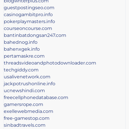
blogwriterplus.com
guestpostingseo.com
casinogambitpro.info
pokerplaymasters.info
courseoncourse.com
bantinbatdongsan247.com
bahednog.info
bahenxgek.info
pertamaskre.com
threadsvideoandphotodownloader.com
techgiddy.com
usalivenetwork.com
jackpotrushonline.info
ucnewshindi.com
freecellphonedatabase.com
gamersrope.com
exellewebmedia.com
free-gamestop.com
sinbadtravels.com