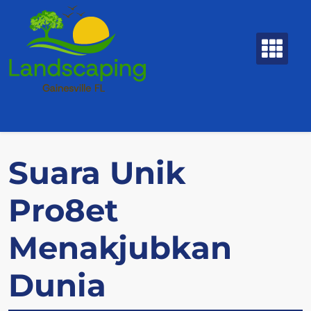
Skip
to
content
Suara Unik
Pro8et
Menakjubkan
Dunia