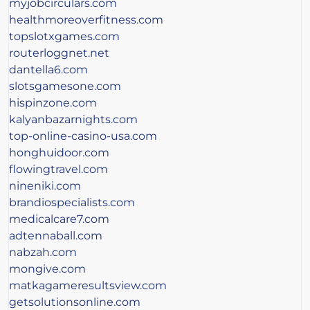
myjobcirculars.com
healthmoreoverfitness.com
topslotxgames.com
routerloggnet.net
dantella6.com
slotsgamesone.com
hispinzone.com
kalyanbazarnights.com
top-online-casino-usa.com
honghuidoor.com
flowingtravel.com
nineniki.com
brandiospecialists.com
medicalcare7.com
adtennaball.com
nabzah.com
mongive.com
matkagameresultsview.com
getsolutionsonline.com