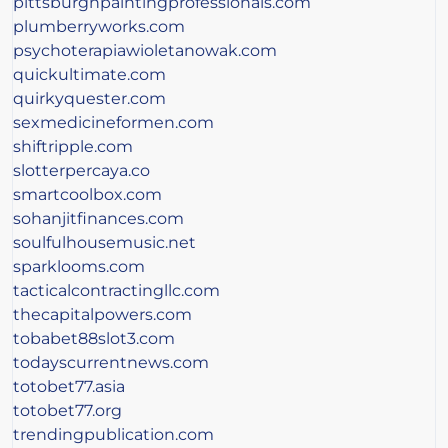
pittsburghpaintingprofessionals.com
plumberryworks.com
psychoterapiawioletanowak.com
quickultimate.com
quirkyquester.com
sexmedicineformen.com
shiftripple.com
slotterpercaya.co
smartcoolbox.com
sohanjitfinances.com
soulfulhousemusic.net
sparklooms.com
tacticalcontractingllc.com
thecapitalpowers.com
tobabet88slot3.com
todayscurrentnews.com
totobet77.asia
totobet77.org
trendingpublication.com