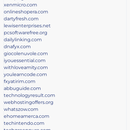
xenmicro.com
onlineshopera.com
dartyfresh.com
lewisenterprises.net
pcsoftwarefree.org
dailylinking.com
dnafyx.com
giocolenuvole.com
iyouessential.com
withloveamity.com
youlearncode.com
fxyatirim.com
abbuguide.com
technologyresult.com
webhostingoffers.org
whatszow.com
ehomeamerca.com
techintendo.com