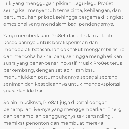
lirik yang menggugah pikiran. Lagu-lagu Pro8et
sering kali menyentuh tema cinta, kehilangan, dan
pertumbuhan pribadi, sehingga bergema di tingkat
emosional yang mendalam bagi pendengarnya.
Yang membedakan Pro8et dari artis lain adalah
kesediaannya untuk bereksperimen dan
mendobrak batasan. Ia tidak takut mengambil risiko
dan mencoba hal-hal baru, sehingga menghasilkan
suara yang benar-benar inovatif. Musik Pro8et terus
berkembang, dengan setiap rilisan baru
menunjukkan pertumbuhannya sebagai seorang
seniman dan kesediaannya untuk mengeksplorasi
suara dan ide baru.
Selain musiknya, Pro8et juga dikenal dengan
penampilan live-nya yang menggemparkan. Energi
dan penampilan panggungnya tak tertandingi,
memikat penonton dan membuat mereka