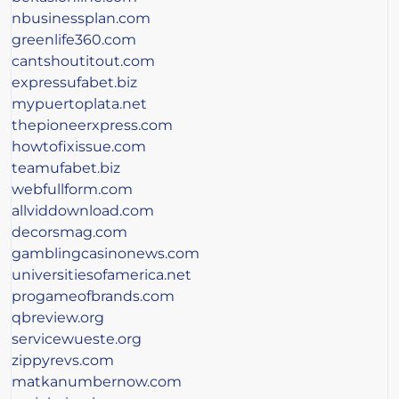
nbusinessplan.com
greenlife360.com
cantshoutitout.com
expressufabet.biz
mypuertoplata.net
thepioneerxpress.com
howtofixissue.com
teamufabet.biz
webfullform.com
allviddownload.com
decorsmag.com
gamblingcasinonews.com
universitiesofamerica.net
progameofbrands.com
qbreview.org
servicewueste.org
zippyrevs.com
matkanumbernow.com