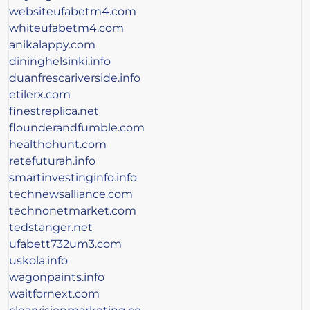
websiteufabetm4.com
whiteufabetm4.com
anikalappy.com
dininghelsinki.info
duanfrescariverside.info
etilerx.com
finestreplica.net
flounderandfumble.com
healthohunt.com
retefuturah.info
smartinvestinginfo.info
technewsalliance.com
technonetmarket.com
tedstanger.net
ufabett732um3.com
uskola.info
wagonpaints.info
waitfornext.com