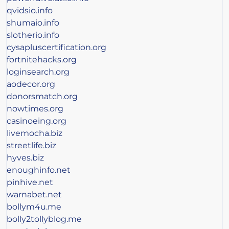
qvidsio.info
shumaio.info
slotherio.info
cysapluscertification.org
fortnitehacks.org
loginsearch.org
aodecor.org
donorsmatch.org
nowtimes.org
casinoeing.org
livemocha.biz
streetlife.biz
hyves.biz
enoughinfo.net
pinhive.net
warnabet.net
bollym4u.me
bolly2tollyblog.me