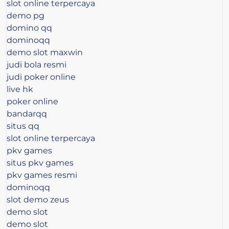
slot online terpercaya
demo pg
domino qq
dominoqq
demo slot maxwin
judi bola resmi
judi poker online
live hk
poker online
bandarqq
situs qq
slot online terpercaya
pkv games
situs pkv games
pkv games resmi
dominoqq
slot demo zeus
demo slot
demo slot