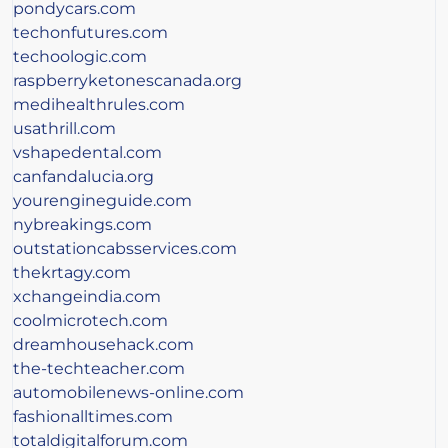
pondycars.com
techonfutures.com
techoologic.com
raspberryketonescanada.org
medihealthrules.com
usathrill.com
vshapedental.com
canfandalucia.org
yourengineguide.com
nybreakings.com
outstationcabsservices.com
thekrtagy.com
xchangeindia.com
coolmicrotech.com
dreamhousehack.com
the-techteacher.com
automobilenews-online.com
fashionalltimes.com
totaldigitalforum.com