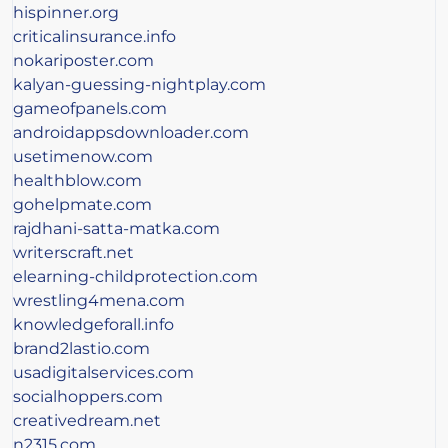
hispinner.org
criticalinsurance.info
nokariposter.com
kalyan-guessing-nightplay.com
gameofpanels.com
androidappsdownloader.com
usetimenow.com
healthblow.com
gohelpmate.com
rajdhani-satta-matka.com
writerscraft.net
elearning-childprotection.com
wrestling4mena.com
knowledgeforall.info
brand2lastio.com
usadigitalservices.com
socialhoppers.com
creativedream.net
n2315.com