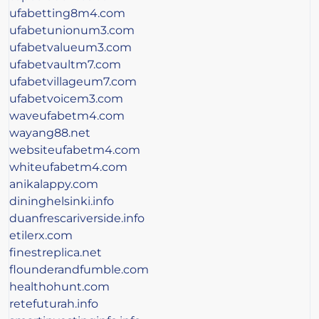
ufabetting8m4.com
ufabetunionum3.com
ufabetvalueum3.com
ufabetvaultm7.com
ufabetvillageum7.com
ufabetvoicem3.com
waveufabetm4.com
wayang88.net
websiteufabetm4.com
whiteufabetm4.com
anikalappy.com
dininghelsinki.info
duanfrescariverside.info
etilerx.com
finestreplica.net
flounderandfumble.com
healthohunt.com
retefuturah.info