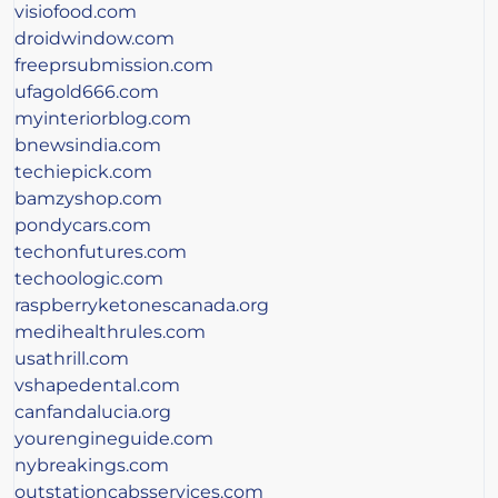
visiofood.com
droidwindow.com
freeprsubmission.com
ufagold666.com
myinteriorblog.com
bnewsindia.com
techiepick.com
bamzyshop.com
pondycars.com
techonfutures.com
techoologic.com
raspberryketonescanada.org
medihealthrules.com
usathrill.com
vshapedental.com
canfandalucia.org
yourengineguide.com
nybreakings.com
outstationcabsservices.com