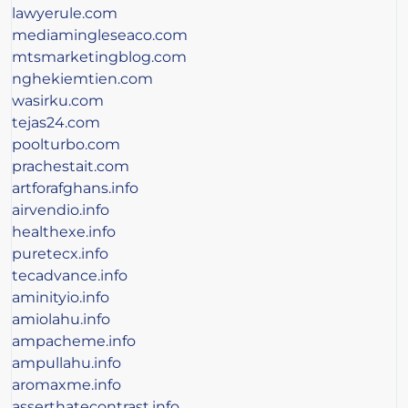
lawyerule.com
mediamingleseaco.com
mtsmarketingblog.com
nghekiemtien.com
wasirku.com
tejas24.com
poolturbo.com
prachestait.com
artforafghans.info
airvendio.info
healthexe.info
puretecx.info
tecadvance.info
aminityio.info
amiolahu.info
ampacheme.info
ampullahu.info
aromaxme.info
asserthatecontrast.info