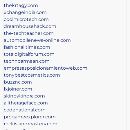
thekrtagy.com
xchangeindia.com
coolmicrotech.com
dreamhousehack.com
the-techteacher.com
automobilenews-online.com
fashionalltimes.com
totaldigitalforum.com
technoarmaan.com
empresasposicionamientoweb.com
tonybestcosmetics.com
buzznc.com
fxjoiner.com
skinbykindra.com
alltherageface.com
codenational.com
progameexplorer.com
rockislandroastery.com