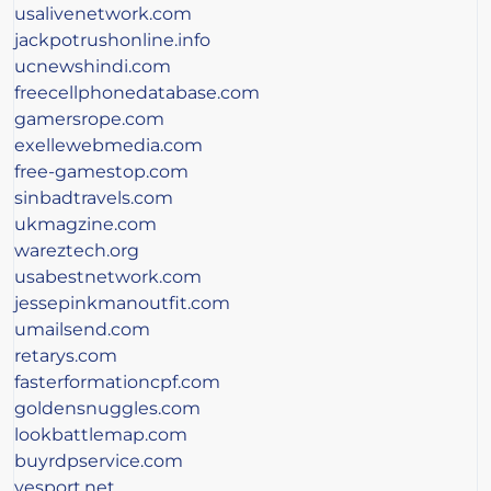
usalivenetwork.com
jackpotrushonline.info
ucnewshindi.com
freecellphonedatabase.com
gamersrope.com
exellewebmedia.com
free-gamestop.com
sinbadtravels.com
ukmagzine.com
wareztech.org
usabestnetwork.com
jessepinkmanoutfit.com
umailsend.com
retarys.com
fasterformationcpf.com
goldensnuggles.com
lookbattlemap.com
buyrdpservice.com
yesport.net