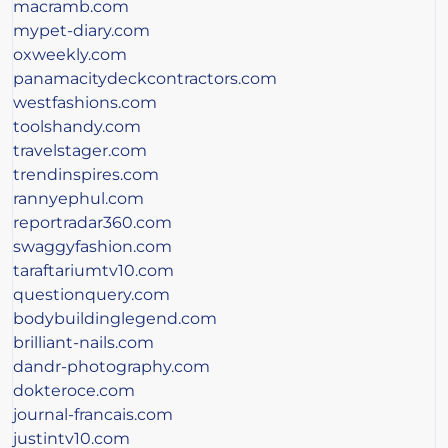
macramb.com
mypet-diary.com
oxweekly.com
panamacitydeckcontractors.com
westfashions.com
toolshandy.com
travelstager.com
trendinspires.com
rannyephul.com
reportradar360.com
swaggyfashion.com
taraftariumtv10.com
questionquery.com
bodybuildinglegend.com
brilliant-nails.com
dandr-photography.com
dokteroce.com
journal-francais.com
justintv10.com