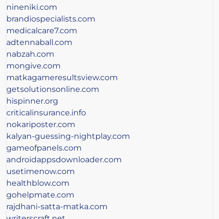
nineniki.com
brandiospecialists.com
medicalcare7.com
adtennaball.com
nabzah.com
mongive.com
matkagameresultsview.com
getsolutionsonline.com
hispinner.org
criticalinsurance.info
nokariposter.com
kalyan-guessing-nightplay.com
gameofpanels.com
androidappsdownloader.com
usetimenow.com
healthblow.com
gohelpmate.com
rajdhani-satta-matka.com
writerscraft.net