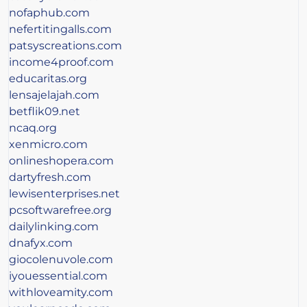
nofaphub.com
nefertitingalls.com
patsyscreations.com
income4proof.com
educaritas.org
lensajelajah.com
betflik09.net
ncaq.org
xenmicro.com
onlineshopera.com
dartyfresh.com
lewisenterprises.net
pcsoftwarefree.org
dailylinking.com
dnafyx.com
giocolenuvole.com
iyouessential.com
withloveamity.com