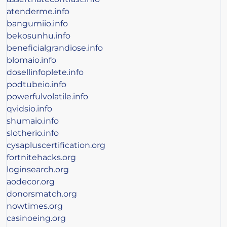
atenderme.info
bangumiio.info
bekosunhu.info
beneficialgrandiose.info
blomaio.info
dosellinfoplete.info
podtubeio.info
powerfulvolatile.info
qvidsio.info
shumaio.info
slotherio.info
cysapluscertification.org
fortnitehacks.org
loginsearch.org
aodecor.org
donorsmatch.org
nowtimes.org
casinoeing.org