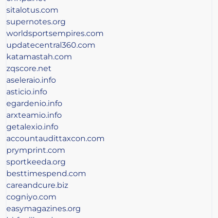
sitalotus.com
supernotes.org
worldsportsempires.com
updatecentral360.com
katamastah.com
zqscore.net
aseleraio.info
asticio.info
egardenio.info
arxteamio.info
getalexio.info
accountaudittaxcon.com
prymprint.com
sportkeeda.org
besttimespend.com
careandcure.biz
cogniyo.com
easymagazines.org