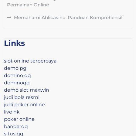
Permainan Online
Memahami Ahlicasino: Panduan Komprehensif
Links
slot online terpercaya
demo pg
domino qq
dominoqq
demo slot maxwin
judi bola resmi
judi poker online
live hk
poker online
bandarqq
situs qq