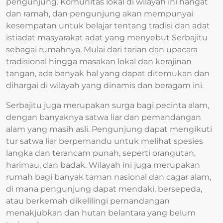
pengunjung. Komunitas lokal di wilayah ini hangat
dan ramah, dan pengunjung akan mempunyai
kesempatan untuk belajar tentang tradisi dan adat
istiadat masyarakat adat yang menyebut Serbajitu
sebagai rumahnya. Mulai dari tarian dan upacara
tradisional hingga masakan lokal dan kerajinan
tangan, ada banyak hal yang dapat ditemukan dan
dihargai di wilayah yang dinamis dan beragam ini.
Serbajitu juga merupakan surga bagi pecinta alam,
dengan banyaknya satwa liar dan pemandangan
alam yang masih asli. Pengunjung dapat mengikuti
tur satwa liar berpemandu untuk melihat spesies
langka dan terancam punah, seperti orangutan,
harimau, dan badak. Wilayah ini juga merupakan
rumah bagi banyak taman nasional dan cagar alam,
di mana pengunjung dapat mendaki, bersepeda,
atau berkemah dikelilingi pemandangan
menakjubkan dan hutan belantara yang belum