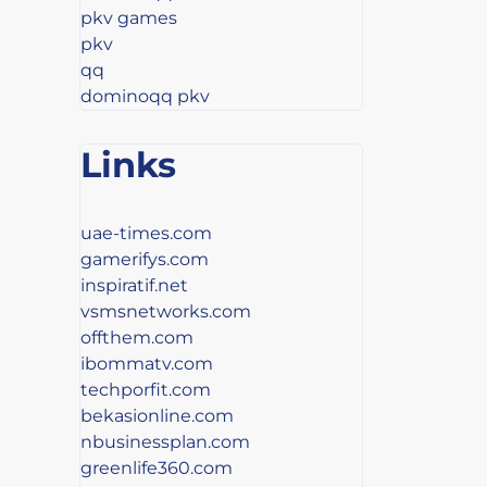
pkv games
pkv
qq
dominoqq pkv
Links
uae-times.com
gamerifys.com
inspiratif.net
vsmsnetworks.com
offthem.com
ibommatv.com
techporfit.com
bekasionline.com
nbusinessplan.com
greenlife360.com