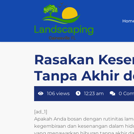
Skip
to
content
Hom
Rasakan Kese
Tanpa Akhir 
106 views
12:23 am
0 Com
[ad_1]
Apakah Anda bosan dengan rutinitas la
kegembiraan dan kesenangan dalam hidup
yang menawarkan hiburan tanpa akhir d