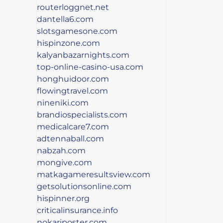
routerloggnet.net
dantella6.com
slotsgamesone.com
hispinzone.com
kalyanbazarnights.com
top-online-casino-usa.com
honghuidoor.com
flowingtravel.com
nineniki.com
brandiospecialists.com
medicalcare7.com
adtennaball.com
nabzah.com
mongive.com
matkagameresultsview.com
getsolutionsonline.com
hispinner.org
criticalinsurance.info
nokariposter.com