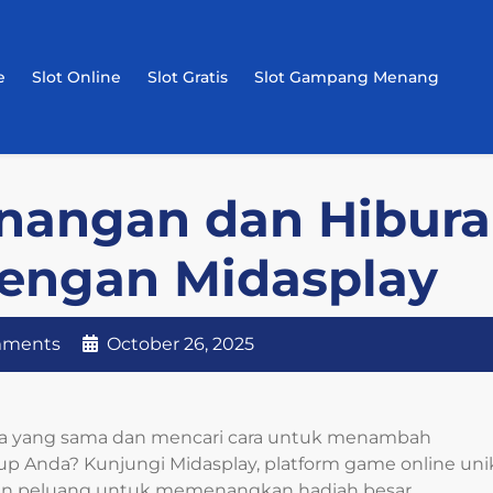
e
Slot Online
Slot Gratis
Slot Gampang Menang
nangan dan Hibur
dengan Midasplay
ments
October 26, 2025
ma yang sama dan mencari cara untuk menambah
 Anda? Kunjungi Midasplay, platform game online uni
an peluang untuk memenangkan hadiah besar.