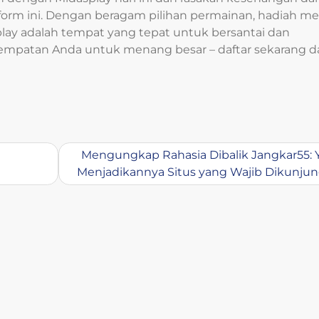
form ini. Dengan beragam pilihan permainan, hadiah me
lay adalah tempat yang tepat untuk bersantai dan
empatan Anda untuk menang besar – daftar sekarang d
Mengungkap Rahasia Dibalik Jangkar55: 
Menjadikannya Situs yang Wajib Dikunjun