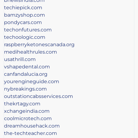
bnewsindia.com
techiepick.com
bamzyshop.com
pondycars.com
techonfutures.com
techoologic.com
raspberryketonescanada.org
medihealthrules.com
usathrill.com
vshapedental.com
canfandalucia.org
yourengineguide.com
nybreakings.com
outstationcabsservices.com
thekrtagy.com
xchangeindia.com
coolmicrotech.com
dreamhousehack.com
the-techteacher.com