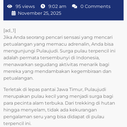
95 views
9:02 am
0 Comments
November 25, 2025
[ad_1]
Jika Anda seorang pencari sensasi yang mencari
petualangan yang memacu adrenalin, Anda bisa
mengunjungi Pulaujudi. Surga pulau terpencil ini
adalah permata tersembunyi di Indonesia,
menawarkan segudang aktivitas menarik bagi
mereka yang mendambakan kegembiraan dan
petualangan.
Terletak di lepas pantai Jawa Timur, Pulaujudi
merupakan pulau kecil yang menjadi surga bagi
para pecinta alam terbuka. Dari trekking di hutan
hingga menyelam, tidak ada kekurangan
pengalaman seru yang bisa didapat di pulau
terpencil ini.