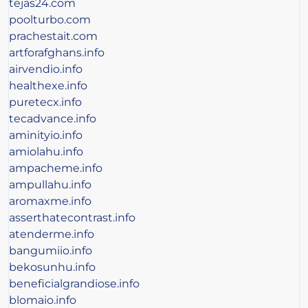
tejas24.com
poolturbo.com
prachestait.com
artforafghans.info
airvendio.info
healthexe.info
puretecx.info
tecadvance.info
aminityio.info
amiolahu.info
ampacheme.info
ampullahu.info
aromaxme.info
asserthatecontrast.info
atenderme.info
bangumiio.info
bekosunhu.info
beneficialgrandiose.info
blomaio.info