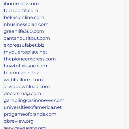
ibommatv.com
techporfit.com
bekasionline.com
nbusinessplan.com
greenlife360.com
cantshoutitout.com
expressufabet.biz
mypuertoplata.net
thepioneerxpress.com
howtofixissue.com
teamufabet.biz
webfullform.com
allviddownload.com
decorsmag.com
gamblingcasinonews.com
universitiesofamerica.net
progameofbrands.com
qbreview.org
servicewueste.org