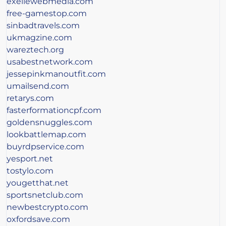
exellewebmedia.com
free-gamestop.com
sinbadtravels.com
ukmagzine.com
wareztech.org
usabestnetwork.com
jessepinkmanoutfit.com
umailsend.com
retarys.com
fasterformationcpf.com
goldensnuggles.com
lookbattlemap.com
buyrdpservice.com
yesport.net
tostylo.com
yougetthat.net
sportsnetclub.com
newbestcrypto.com
oxfordsave.com