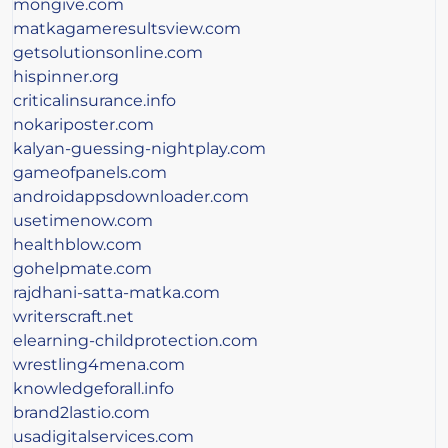
mongive.com
matkagameresultsview.com
getsolutionsonline.com
hispinner.org
criticalinsurance.info
nokariposter.com
kalyan-guessing-nightplay.com
gameofpanels.com
androidappsdownloader.com
usetimenow.com
healthblow.com
gohelpmate.com
rajdhani-satta-matka.com
writerscraft.net
elearning-childprotection.com
wrestling4mena.com
knowledgeforall.info
brand2lastio.com
usadigitalservices.com