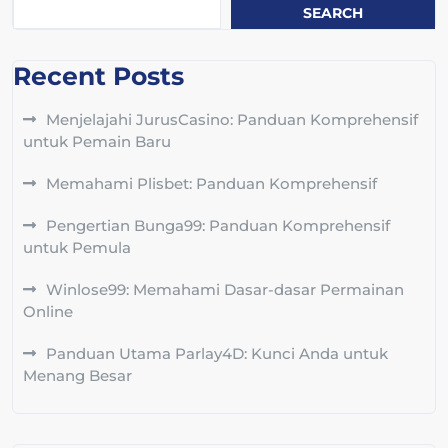
SEARCH
Recent Posts
Menjelajahi JurusCasino: Panduan Komprehensif
untuk Pemain Baru
Memahami Plisbet: Panduan Komprehensif
Pengertian Bunga99: Panduan Komprehensif
untuk Pemula
Winlose99: Memahami Dasar-dasar Permainan
Online
Panduan Utama Parlay4D: Kunci Anda untuk
Menang Besar