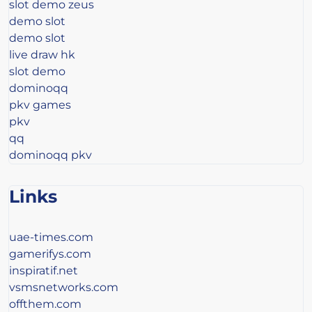
slot demo zeus
demo slot
demo slot
live draw hk
slot demo
dominoqq
pkv games
pkv
qq
dominoqq pkv
Links
uae-times.com
gamerifys.com
inspiratif.net
vsmsnetworks.com
offthem.com