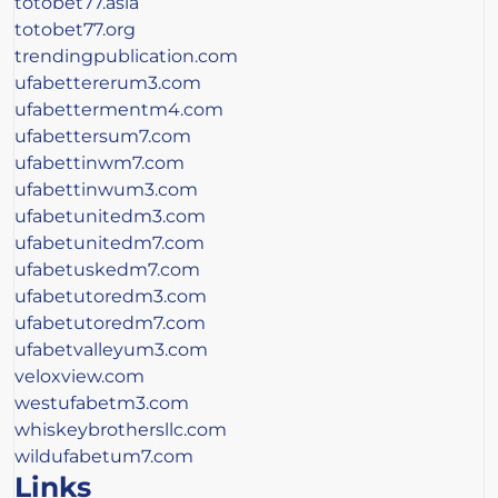
totobet77.asia
totobet77.org
trendingpublication.com
ufabettererum3.com
ufabettermentm4.com
ufabettersum7.com
ufabettinwm7.com
ufabettinwum3.com
ufabetunitedm3.com
ufabetunitedm7.com
ufabetuskedm7.com
ufabetutoredm3.com
ufabetutoredm7.com
ufabetvalleyum3.com
veloxview.com
westufabetm3.com
whiskeybrothersllc.com
wildufabetum7.com
Links