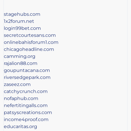
stagehubs.com
1x2forum.net
login99bet.com
secretcourtesans.com
onlinebahisforum1.com
chicagoheadline.com
camming.org
rajalion88.com
goupuntacana.com
riversedgepark.com
zaseez.com
catchycrunch.com
nofaphub.com
nefertitingalls.com
patsyscreations.com
income4proof.com
educaritas.org