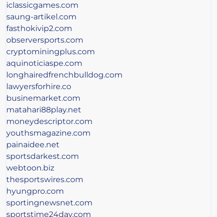
iclassicgames.com
saung-artikel.com
fasthokivip2.com
observersports.com
cryptominingplus.com
aquinoticiaspe.com
longhairedfrenchbulldog.com
lawyersforhire.co
businemarket.com
matahari88play.net
moneydescriptor.com
youthsmagazine.com
painaidee.net
sportsdarkest.com
webtoon.biz
thesportswires.com
hyungpro.com
sportingnewsnet.com
sportstime24day.com