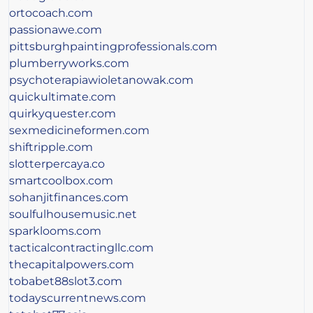
ortocoach.com
passionawe.com
pittsburghpaintingprofessionals.com
plumberryworks.com
psychoterapiawioletanowak.com
quickultimate.com
quirkyquester.com
sexmedicineformen.com
shiftripple.com
slotterpercaya.co
smartcoolbox.com
sohanjitfinances.com
soulfulhousemusic.net
sparklooms.com
tacticalcontractingllc.com
thecapitalpowers.com
tobabet88slot3.com
todayscurrentnews.com