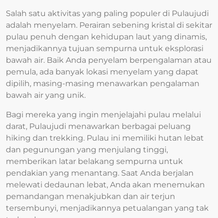
Salah satu aktivitas yang paling populer di Pulaujudi
adalah menyelam. Perairan sebening kristal di sekitar
pulau penuh dengan kehidupan laut yang dinamis,
menjadikannya tujuan sempurna untuk eksplorasi
bawah air. Baik Anda penyelam berpengalaman atau
pemula, ada banyak lokasi menyelam yang dapat
dipilih, masing-masing menawarkan pengalaman
bawah air yang unik.
Bagi mereka yang ingin menjelajahi pulau melalui
darat, Pulaujudi menawarkan berbagai peluang
hiking dan trekking. Pulau ini memiliki hutan lebat
dan pegunungan yang menjulang tinggi,
memberikan latar belakang sempurna untuk
pendakian yang menantang. Saat Anda berjalan
melewati dedaunan lebat, Anda akan menemukan
pemandangan menakjubkan dan air terjun
tersembunyi, menjadikannya petualangan yang tak