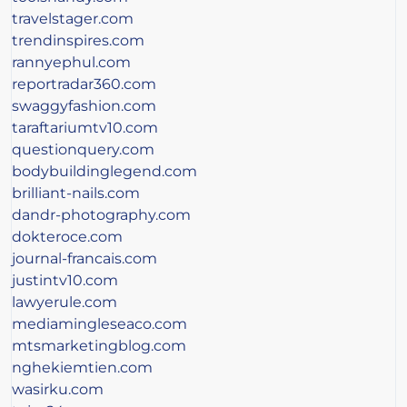
travelstager.com
trendinspires.com
rannyephul.com
reportradar360.com
swaggyfashion.com
taraftariumtv10.com
questionquery.com
bodybuildinglegend.com
brilliant-nails.com
dandr-photography.com
dokteroce.com
journal-francais.com
justintv10.com
lawyerule.com
mediamingleseaco.com
mtsmarketingblog.com
nghekiemtien.com
wasirku.com