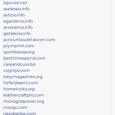
zqscore.net
aseleraio.info
asticio.info
egardenio.info
arxteamio.info
getalexio.info
accountaudittaxcon.com
prymprint.com
sportkeeda.org
besttimespend.com
careandcure.biz
cogniyo.com
easymagazines.org
hirfanjilasmi.com
hometricks.org
leathercraftpro.com
microgridpower.org
mixiqo.com
needglobe.com