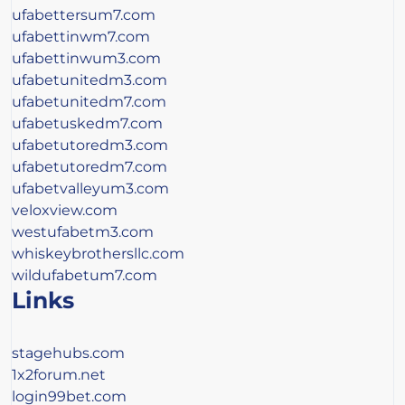
ufabettersum7.com
ufabettinwm7.com
ufabettinwum3.com
ufabetunitedm3.com
ufabetunitedm7.com
ufabetuskedm7.com
ufabetutoredm3.com
ufabetutoredm7.com
ufabetvalleyum3.com
veloxview.com
westufabetm3.com
whiskeybrothersllc.com
wildufabetum7.com
Links
stagehubs.com
1x2forum.net
login99bet.com