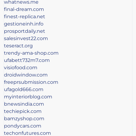
whatnews.me
final-dream.com
finest-replica.net
gestioneinh.info
prosportdaily.net
salesinvest22.com
teseract.org
trendy-ama-shop.com
ufabett732m7.com
visiofood.com
droidwindow.com
freeprsubmission.com
ufagold666.com
myinteriorblog.com
bnewsindia.com
techiepick.com
bamzyshop.com
pondycars.com
techonfutures.com