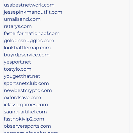
usabestnetwork.com
jessepinkmanoutfit.com
umailsend.com
retarys.com
fasterformationcpf.com
goldensnuggles.com
lookbattlemap.com
buyrdpservice.com
yesport.net
tostylo.com
yougetthat.net
sportsnetclub.com
newbestcrypto.com
oxfordsave.com
iclassicgames.com
saung-artikel.com
fasthokivip2.com
observersports.com