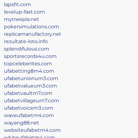
lapsfit.com
levelup-fast.com
mytreepla.net
pokersimulations.com
replicamanufactory.net
rezultate-loto.info
splendifulous.com
sportsrecords4u.com
topceleberites.com
ufabetting8m4.com
ufabetunionum3.com
ufabetvalueum3.com
ufabetvaultm7.com
ufabetvillageum7.com
ufabetvoicem3.com
waveufabetm4.com
wayang88.net
websiteufabetm4.com
whiteufabetm4.com