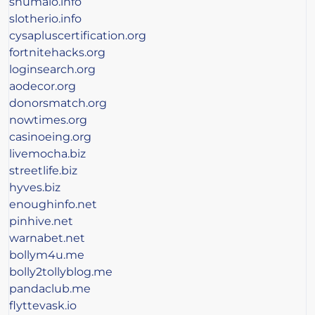
shumaio.info
slotherio.info
cysapluscertification.org
fortnitehacks.org
loginsearch.org
aodecor.org
donorsmatch.org
nowtimes.org
casinoeing.org
livemocha.biz
streetlife.biz
hyves.biz
enoughinfo.net
pinhive.net
warnabet.net
bollym4u.me
bolly2tollyblog.me
pandaclub.me
flyttevask.io