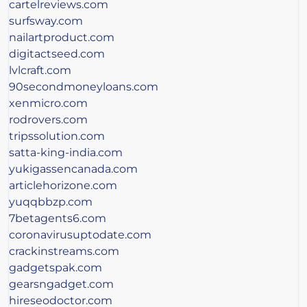
cartelreviews.com
surfsway.com
nailartproduct.com
digitactseed.com
lvlcraft.com
90secondmoneyloans.com
xenmicro.com
rodrovers.com
tripssolution.com
satta-king-india.com
yukigassencanada.com
articlehorizone.com
yuqqbbzp.com
7betagents6.com
coronavirusuptodate.com
crackinstreams.com
gadgetspak.com
gearsngadget.com
hireseodoctor.com