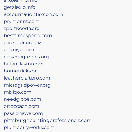
arxteamio.info
getalexio.info
accountaudittaxcon.com
prymprint.com
sportkeeda.org
besttimespend.com
careandcure.biz
cogniyo.com
easymagazines.org
hirfanjilasmi.com
hometricks.org
leathercraftpro.com
microgridpower.org
mixiqo.com
needglobe.com
ortocoach.com
passionawe.com
pittsburghpaintingprofessionals.com
plumberryworks.com