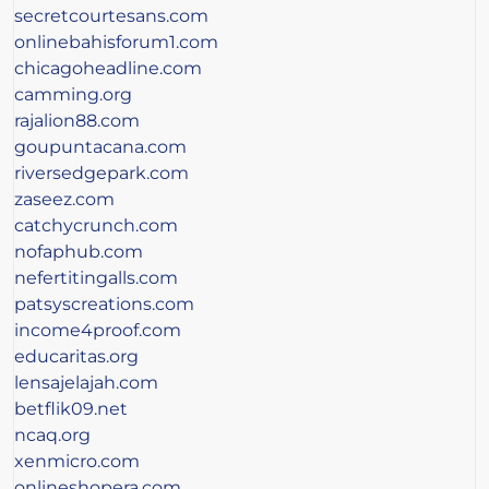
secretcourtesans.com
onlinebahisforum1.com
chicagoheadline.com
camming.org
rajalion88.com
goupuntacana.com
riversedgepark.com
zaseez.com
catchycrunch.com
nofaphub.com
nefertitingalls.com
patsyscreations.com
income4proof.com
educaritas.org
lensajelajah.com
betflik09.net
ncaq.org
xenmicro.com
onlineshopera.com