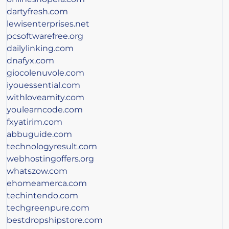
dartyfresh.com
lewisenterprises.net
pcsoftwarefree.org
dailylinking.com
dnafyx.com
giocolenuvole.com
iyouessential.com
withloveamity.com
youlearncode.com
fxyatirim.com
abbuguide.com
technologyresult.com
webhostingoffers.org
whatszow.com
ehomeamerca.com
techintendo.com
techgreenpure.com
bestdropshipstore.com