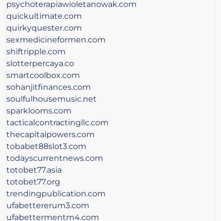
psychoterapiawioletanowak.com
quickultimate.com
quirkyquester.com
sexmedicineformen.com
shiftripple.com
slotterpercaya.co
smartcoolbox.com
sohanjitfinances.com
soulfulhousemusic.net
sparklooms.com
tacticalcontractingllc.com
thecapitalpowers.com
tobabet88slot3.com
todayscurrentnews.com
totobet77.asia
totobet77.org
trendingpublication.com
ufabettererum3.com
ufabettermentm4.com