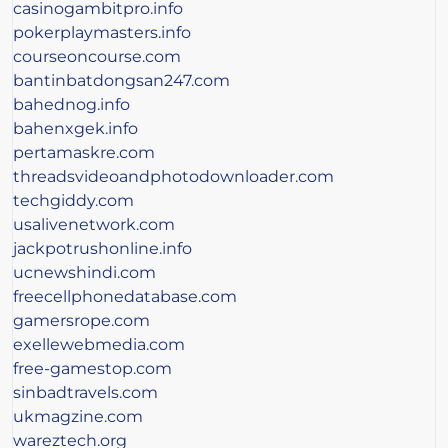
casinogambitpro.info
pokerplaymasters.info
courseoncourse.com
bantinbatdongsan247.com
bahednog.info
bahenxgek.info
pertamaskre.com
threadsvideoandphotodownloader.com
techgiddy.com
usalivenetwork.com
jackpotrushonline.info
ucnewshindi.com
freecellphonedatabase.com
gamersrope.com
exellewebmedia.com
free-gamestop.com
sinbadtravels.com
ukmagzine.com
wareztech.org