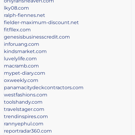
onlyfansheaven.com
lky08.com
ralph-fiennes.net
fielder-maximum-discount.net
fitfllex.com
genesisbusinesscredit.com
inforuang.com
kindsmarket.com
luvelylife.com
macramb.com
mypet-diary.com
oxweekly.com
panamacitydeckcontractors.com
westfashions.com
toolshandy.com
travelstager.com
trendinspires.com
rannyephul.com
reportradar360.com