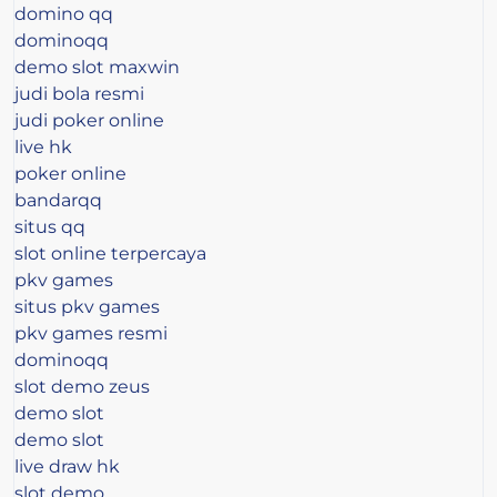
domino qq
dominoqq
demo slot maxwin
judi bola resmi
judi poker online
live hk
poker online
bandarqq
situs qq
slot online terpercaya
pkv games
situs pkv games
pkv games resmi
dominoqq
slot demo zeus
demo slot
demo slot
live draw hk
slot demo