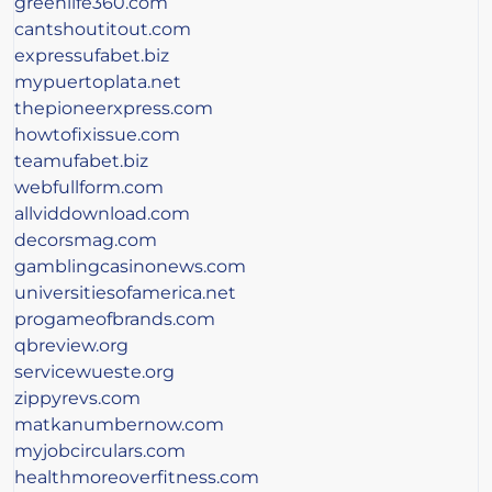
greenlife360.com
cantshoutitout.com
expressufabet.biz
mypuertoplata.net
thepioneerxpress.com
howtofixissue.com
teamufabet.biz
webfullform.com
allviddownload.com
decorsmag.com
gamblingcasinonews.com
universitiesofamerica.net
progameofbrands.com
qbreview.org
servicewueste.org
zippyrevs.com
matkanumbernow.com
myjobcirculars.com
healthmoreoverfitness.com