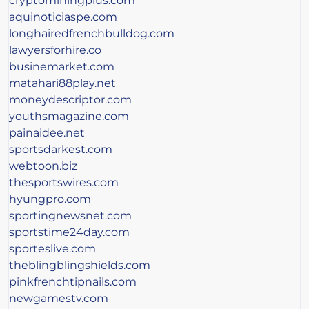
cryptominingplus.com
aquinoticiaspe.com
longhairedfrenchbulldog.com
lawyersforhire.co
businemarket.com
matahari88play.net
moneydescriptor.com
youthsmagazine.com
painaidee.net
sportsdarkest.com
webtoon.biz
thesportswires.com
hyungpro.com
sportingnewsnet.com
sportstime24day.com
sporteslive.com
theblingblingshields.com
pinkfrenchtipnails.com
newgamestv.com