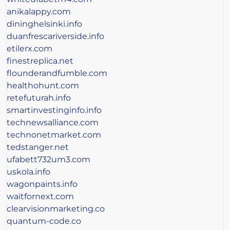
anikalappy.com
dininghelsinki.info
duanfrescariverside.info
etilerx.com
finestreplica.net
flounderandfumble.com
healthohunt.com
retefuturah.info
smartinvestinginfo.info
technewsalliance.com
technonetmarket.com
tedstanger.net
ufabett732um3.com
uskola.info
wagonpaints.info
waitfornext.com
clearvisionmarketing.co
quantum-code.co