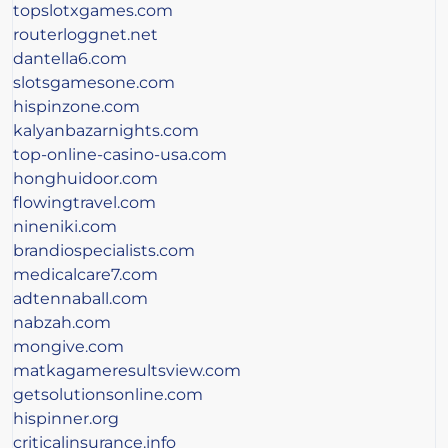
topslotxgames.com
routerloggnet.net
dantella6.com
slotsgamesone.com
hispinzone.com
kalyanbazarnights.com
top-online-casino-usa.com
honghuidoor.com
flowingtravel.com
nineniki.com
brandiospecialists.com
medicalcare7.com
adtennaball.com
nabzah.com
mongive.com
matkagameresultsview.com
getsolutionsonline.com
hispinner.org
criticalinsurance.info