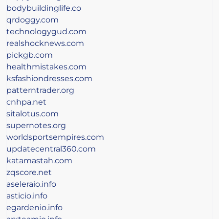
bodybuildinglife.co
qrdoggy.com
technologygud.com
realshocknews.com
pickgb.com
healthmistakes.com
ksfashiondresses.com
patterntrader.org
cnhpa.net
sitalotus.com
supernotes.org
worldsportsempires.com
updatecentral360.com
katamastah.com
zqscore.net
aseleraio.info
asticio.info
egardenio.info