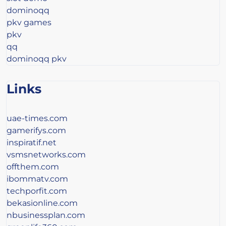
dominoqq
pkv games
pkv
qq
dominoqq pkv
Links
uae-times.com
gamerifys.com
inspiratif.net
vsmsnetworks.com
offthem.com
ibommatv.com
techporfit.com
bekasionline.com
nbusinessplan.com