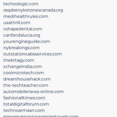
techoologic.com
raspberryketonescanada.org
medihealthrules.com
usathrill.com
vshapedental.com
canfandalucia.org
yourengineguide.com
nybreakings.com
outstationcabsservices.com
thekrtagy.com
xchangeindia.com
coolmicrotech.com
dreamhousehack.com
the-techteacher.com
automobilenews-online.com
fashionalltimes.com
totaldigitalforum.com
technoarmaan.com
empresasposicionamientoweb.com