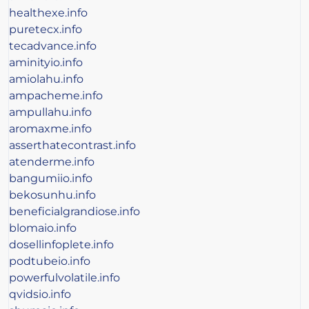
healthexe.info
puretecx.info
tecadvance.info
aminityio.info
amiolahu.info
ampacheme.info
ampullahu.info
aromaxme.info
asserthatecontrast.info
atenderme.info
bangumiio.info
bekosunhu.info
beneficialgrandiose.info
blomaio.info
dosellinfoplete.info
podtubeio.info
powerfulvolatile.info
qvidsio.info