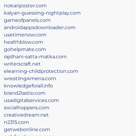
nokariposter.com
kalyan-guessing-nightplay.com
gameofpanels.com
androidappsdownloader.com
usetimenow.com
healthblow.com
gohelpmate.com
rajdhani-satta-matka.com
writerscraft.net
elearning-childprotection.com
wrestling4mena.com
knowledgeforall.info
brand2lastio.com
usadigitalservices.com
socialhoppers.com
creativedream.net
n2315.com
getwebonline.com