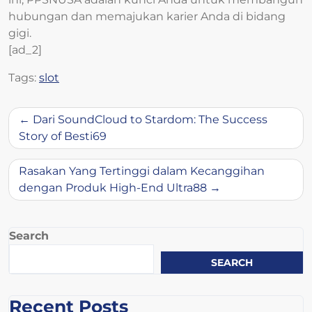
hubungan dan memajukan karier Anda di bidang
gigi.
[ad_2]
Tags:
slot
Post
Dari SoundCloud to Stardom: The Success
navigation
Story of Besti69
Rasakan Yang Tertinggi dalam Kecanggihan
dengan Produk High-End Ultra88
Search
SEARCH
Recent Posts