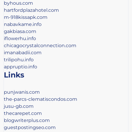
byhous.com
hartfordplazahotel.com
m-918kissapk.com
nabavkame.info
gakbiasa.com
iflowerhu.info
chicagocrystalconnection.com
imanabadii.com
trilipohu.info
appruptio.info
Links
punjwanis.com
the-parcs-clematiscondos.com
jusu-gb.com
thecarepet.com
blogwriterplus.com
guestpostingseo.com