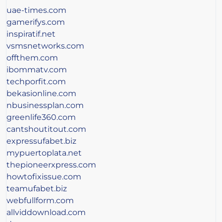
uae-times.com
gamerifys.com
inspiratif.net
vsmsnetworks.com
offthem.com
ibommatv.com
techporfit.com
bekasionline.com
nbusinessplan.com
greenlife360.com
cantshoutitout.com
expressufabet.biz
mypuertoplata.net
thepioneerxpress.com
howtofixissue.com
teamufabet.biz
webfullform.com
allviddownload.com