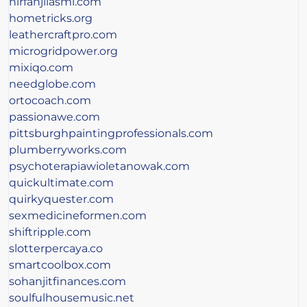
hirfanjilasmi.com
hometricks.org
leathercraftpro.com
microgridpower.org
mixiqo.com
needglobe.com
ortocoach.com
passionawe.com
pittsburghpaintingprofessionals.com
plumberryworks.com
psychoterapiawioletanowak.com
quickultimate.com
quirkyquester.com
sexmedicineformen.com
shiftripple.com
slotterpercaya.co
smartcoolbox.com
sohanjitfinances.com
soulfulhousemusic.net