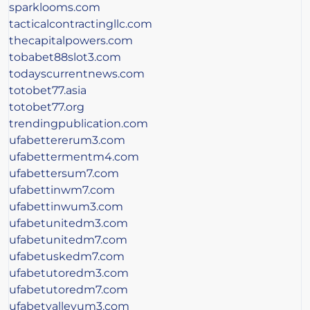
sparklooms.com
tacticalcontractingllc.com
thecapitalpowers.com
tobabet88slot3.com
todayscurrentnews.com
totobet77.asia
totobet77.org
trendingpublication.com
ufabettererum3.com
ufabettermentm4.com
ufabettersum7.com
ufabettinwm7.com
ufabettinwum3.com
ufabetunitedm3.com
ufabetunitedm7.com
ufabetuskedm7.com
ufabetutoredm3.com
ufabetutoredm7.com
ufabetvalleyum3.com