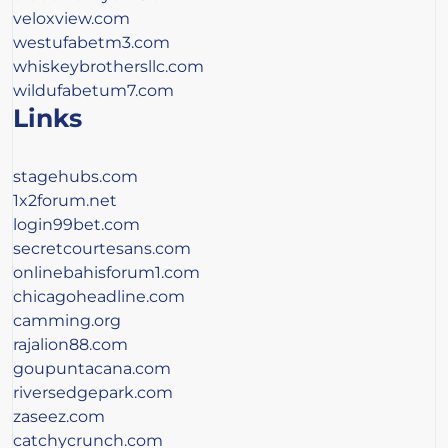
veloxview.com
westufabetm3.com
whiskeybrothersllc.com
wildufabetum7.com
Links
stagehubs.com
1x2forum.net
login99bet.com
secretcourtesans.com
onlinebahisforum1.com
chicagoheadline.com
camming.org
rajalion88.com
goupuntacana.com
riversedgepark.com
zaseez.com
catchycrunch.com