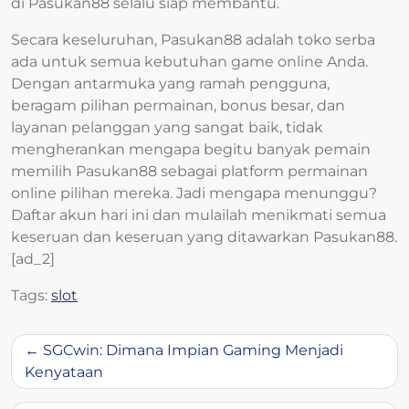
di Pasukan88 selalu siap membantu.
Secara keseluruhan, Pasukan88 adalah toko serba
ada untuk semua kebutuhan game online Anda.
Dengan antarmuka yang ramah pengguna,
beragam pilihan permainan, bonus besar, dan
layanan pelanggan yang sangat baik, tidak
mengherankan mengapa begitu banyak pemain
memilih Pasukan88 sebagai platform permainan
online pilihan mereka. Jadi mengapa menunggu?
Daftar akun hari ini dan mulailah menikmati semua
keseruan dan keseruan yang ditawarkan Pasukan88.
[ad_2]
Tags:
slot
Post
SGCwin: Dimana Impian Gaming Menjadi
navigation
Kenyataan