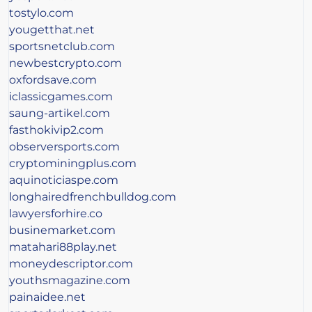
tostylo.com
yougetthat.net
sportsnetclub.com
newbestcrypto.com
oxfordsave.com
iclassicgames.com
saung-artikel.com
fasthokivip2.com
observersports.com
cryptominingplus.com
aquinoticiaspe.com
longhairedfrenchbulldog.com
lawyersforhire.co
businemarket.com
matahari88play.net
moneydescriptor.com
youthsmagazine.com
painaidee.net