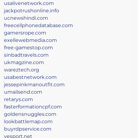
usalivenetwork.com
jackpotrushonline.info
ucnewshindi.com
freecellphonedatabase.com
gamersrope.com
exellewebmedia.com
free-gamestop.com
sinbadtravels.com
ukmagzine.com
wareztech.org
usabestnetwork.com
jessepinkmanoutfit.com
umailsend.com
retarys.com
fasterformationcpf.com
goldensnuggles.com
lookbattlemap.com
buyrdpservice.com
yesport.net