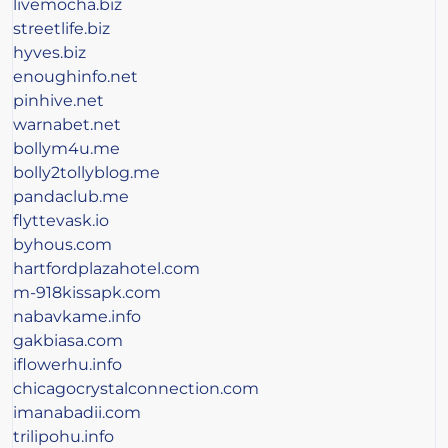
livemocha.biz
streetlife.biz
hyves.biz
enoughinfo.net
pinhive.net
warnabet.net
bollym4u.me
bolly2tollyblog.me
pandaclub.me
flyttevask.io
byhous.com
hartfordplazahotel.com
m-918kissapk.com
nabavkame.info
gakbiasa.com
iflowerhu.info
chicagocrystalconnection.com
imanabadii.com
trilipohu.info