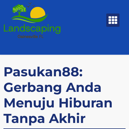
Skip
to
content
Pasukan88:
Gerbang Anda
Menuju Hiburan
Tanpa Akhir