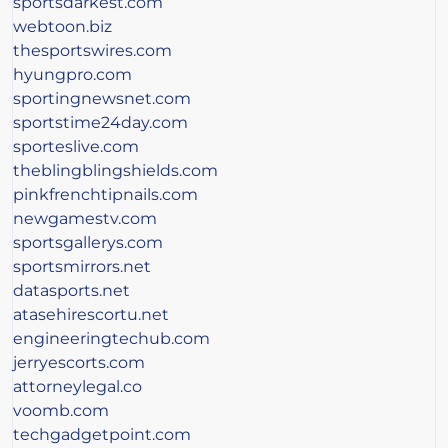
sportsdarkest.com
webtoon.biz
thesportswires.com
hyungpro.com
sportingnewsnet.com
sportstime24day.com
sporteslive.com
theblingblingshields.com
pinkfrenchtipnails.com
newgamestv.com
sportsgallerys.com
sportsmirrors.net
datasports.net
atasehirescortu.net
engineeringtechub.com
jerryescorts.com
attorneylegal.co
voomb.com
techgadgetpoint.com