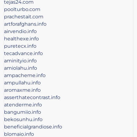
tejas24.com
poolturbo.com
prachestait.com
artforafghans.info
airvendio.info
healthexe.info
puretecx.info
tecadvance.info
aminityio.info
amiolahu.info
ampacheme.info
ampullahu.info
aromaxme.info
asserthatecontrast.info
atenderme.info
bangumiio.info
bekosunhu.info
beneficialgrandiose.info
blomaio.info