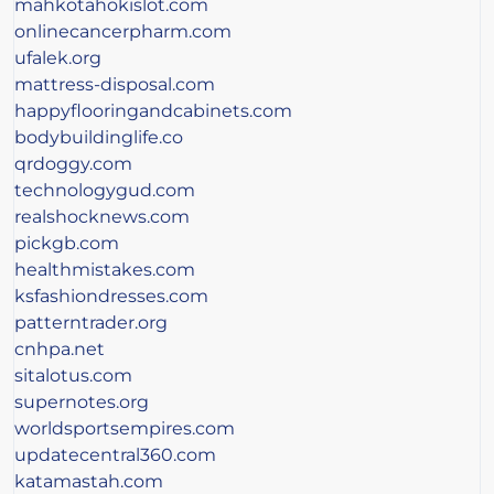
mahkotahokislot.com
onlinecancerpharm.com
ufalek.org
mattress-disposal.com
happyflooringandcabinets.com
bodybuildinglife.co
qrdoggy.com
technologygud.com
realshocknews.com
pickgb.com
healthmistakes.com
ksfashiondresses.com
patterntrader.org
cnhpa.net
sitalotus.com
supernotes.org
worldsportsempires.com
updatecentral360.com
katamastah.com