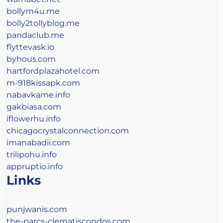
bollym4u.me
bolly2tollyblog.me
pandaclub.me
flyttevask.io
byhous.com
hartfordplazahotel.com
m-918kissapk.com
nabavkame.info
gakbiasa.com
iflowerhu.info
chicagocrystalconnection.com
imanabadii.com
trilipohu.info
appruptio.info
Links
punjwanis.com
the-parcs-clematiscondos.com