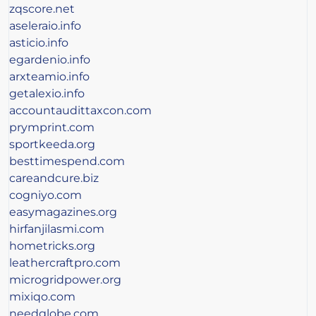
zqscore.net
aseleraio.info
asticio.info
egardenio.info
arxteamio.info
getalexio.info
accountaudittaxcon.com
prymprint.com
sportkeeda.org
besttimespend.com
careandcure.biz
cogniyo.com
easymagazines.org
hirfanjilasmi.com
hometricks.org
leathercraftpro.com
microgridpower.org
mixiqo.com
needglobe.com