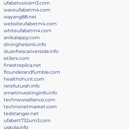
ufabetvoicem3.com
waveufabetm4.com
wayang88.net
websiteufabetm4.com
whiteufabetm4.com
anikalappy.com
dininghelsinki.info
duanfrescariverside.info
etilerx.com
finestreplica.net
flounderandfumble.com
healthohunt.com
retefuturah.info
smartinvestinginfo.info
technewsalliance.com
technonetmarket.com
tedstanger.net
ufabett732um3.com
uskola.info