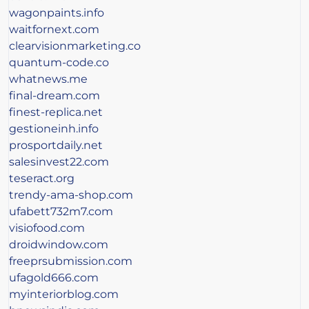
wagonpaints.info
waitfornext.com
clearvisionmarketing.co
quantum-code.co
whatnews.me
final-dream.com
finest-replica.net
gestioneinh.info
prosportdaily.net
salesinvest22.com
teseract.org
trendy-ama-shop.com
ufabett732m7.com
visiofood.com
droidwindow.com
freeprsubmission.com
ufagold666.com
myinteriorblog.com