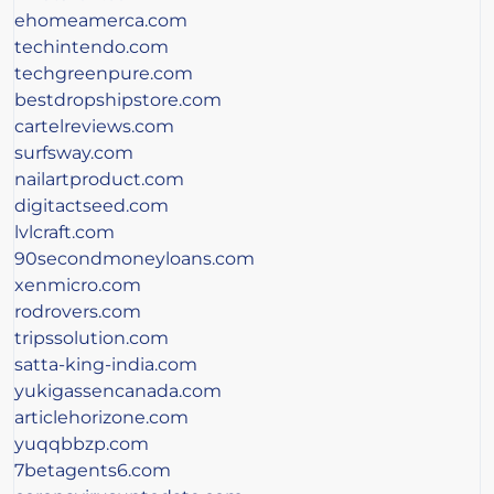
ehomeamerca.com
techintendo.com
techgreenpure.com
bestdropshipstore.com
cartelreviews.com
surfsway.com
nailartproduct.com
digitactseed.com
lvlcraft.com
90secondmoneyloans.com
xenmicro.com
rodrovers.com
tripssolution.com
satta-king-india.com
yukigassencanada.com
articlehorizone.com
yuqqbbzp.com
7betagents6.com