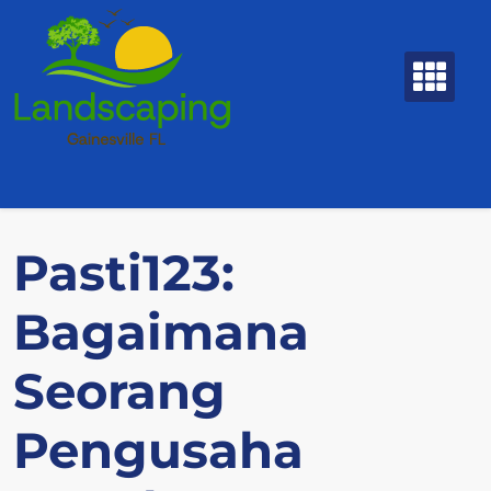
Skip
to
content
Pasti123:
Bagaimana
Seorang
Pengusaha