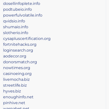
dosellinfoplete.info
podtubeio.info
powerfulvolatile.info
qvidsio.info
shumaio.info
slotherio.info
cysapluscertification.org
fortnitehacks.org
loginsearch.org
aodecor.org
donorsmatch.org
nowtimes.org
casinoeing.org
livemocha.biz
streetlife.biz
hyves.biz
enoughinfo.net
pinhive.net
warnabet.net