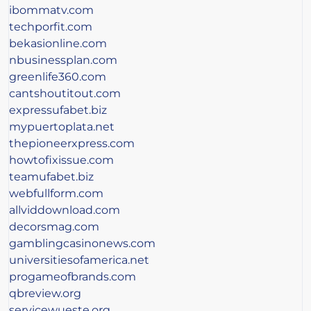
ibommatv.com
techporfit.com
bekasionline.com
nbusinessplan.com
greenlife360.com
cantshoutitout.com
expressufabet.biz
mypuertoplata.net
thepioneerxpress.com
howtofixissue.com
teamufabet.biz
webfullform.com
allviddownload.com
decorsmag.com
gamblingcasinonews.com
universitiesofamerica.net
progameofbrands.com
qbreview.org
servicewueste.org