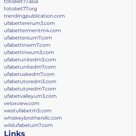
totobet77.asia
totobet77.org
trendingpublication.com
ufabettererum3.com
ufabettermentm4.com
ufabettersum7.com
ufabettinwm7.com
ufabettinwum3.com
ufabetunitedm3.com
ufabetunitedm7.com
ufabetuskedm7.com
ufabetutoredm3.com
ufabetutoredm7.com
ufabetvalleyum3.com
veloxview.com
westufabetm3.com
whiskeybrothersllc.com
wildufabetum7.com
Links