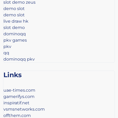
slot demo zeus
demo slot
demo slot
live draw hk
slot demo
dominoqq
pkv games
pkv
qq
dominoqq pkv
Links
uae-times.com
gamerifys.com
inspiratif.net
vsmsnetworks.com
offthem.com