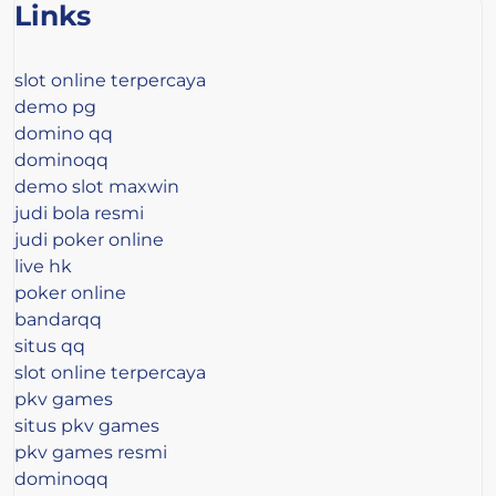
Links
slot online terpercaya
demo pg
domino qq
dominoqq
demo slot maxwin
judi bola resmi
judi poker online
live hk
poker online
bandarqq
situs qq
slot online terpercaya
pkv games
situs pkv games
pkv games resmi
dominoqq