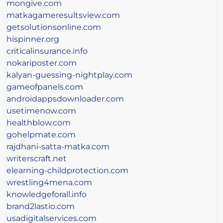
mongive.com
matkagameresultsview.com
getsolutionsonline.com
hispinner.org
criticalinsurance.info
nokariposter.com
kalyan-guessing-nightplay.com
gameofpanels.com
androidappsdownloader.com
usetimenow.com
healthblow.com
gohelpmate.com
rajdhani-satta-matka.com
writerscraft.net
elearning-childprotection.com
wrestling4mena.com
knowledgeforall.info
brand2lastio.com
usadigitalservices.com