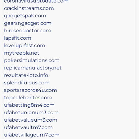
coronavirusuptodate.com
crackinstreams.com
gadgetspak.com
gearsngadget.com
hireseodoctor.com
lapsfit.com
levelup-fast.com
mytreepla.net
pokersimulations.com
replicamanufactory.net
rezultate-loto.info
splendifulous.com
sportsrecords4u.com
topceleberites.com
ufabetting8m4.com
ufabetunionum3.com
ufabetvalueum3.com
ufabetvaultm7.com
ufabetvillageum7.com