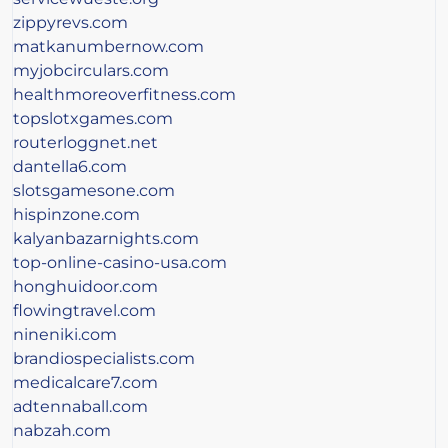
zippyrevs.com
matkanumbernow.com
myjobcirculars.com
healthmoreoverfitness.com
topslotxgames.com
routerloggnet.net
dantella6.com
slotsgamesone.com
hispinzone.com
kalyanbazarnights.com
top-online-casino-usa.com
honghuidoor.com
flowingtravel.com
nineniki.com
brandiospecialists.com
medicalcare7.com
adtennaball.com
nabzah.com