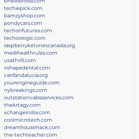
bnewsindia.com
techiepick.com
bamzyshop.com
pondycars.com
techonfutures.com
techoologic.com
raspberryketonescanada.org
medihealthrules.com
usathrill.com
vshapedental.com
canfandalucia.org
yourengineguide.com
nybreakings.com
outstationcabsservices.com
thekrtagy.com
xchangeindia.com
coolmicrotech.com
dreamhousehack.com
the-techteacher.com