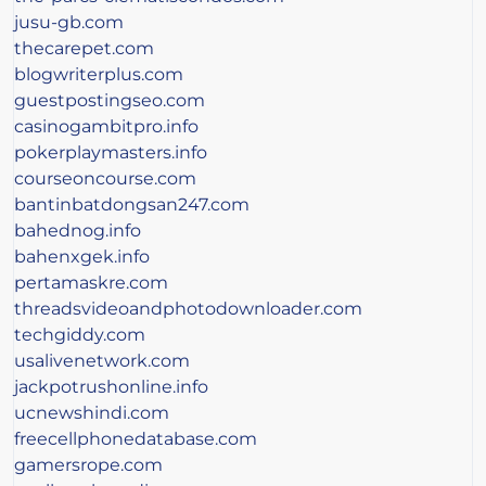
jusu-gb.com
thecarepet.com
blogwriterplus.com
guestpostingseo.com
casinogambitpro.info
pokerplaymasters.info
courseoncourse.com
bantinbatdongsan247.com
bahednog.info
bahenxgek.info
pertamaskre.com
threadsvideoandphotodownloader.com
techgiddy.com
usalivenetwork.com
jackpotrushonline.info
ucnewshindi.com
freecellphonedatabase.com
gamersrope.com