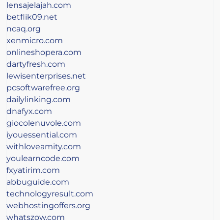
lensajelajah.com
betflik09.net
ncaq.org
xenmicro.com
onlineshopera.com
dartyfresh.com
lewisenterprises.net
pcsoftwarefree.org
dailylinking.com
dnafyx.com
giocolenuvole.com
iyouessential.com
withloveamity.com
youlearncode.com
fxyatirim.com
abbuguide.com
technologyresult.com
webhostingoffers.org
whatszow.com