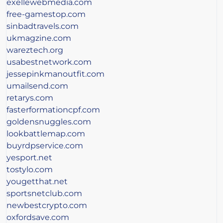
exellewebmedia.com
free-gamestop.com
sinbadtravels.com
ukmagzine.com
wareztech.org
usabestnetwork.com
jessepinkmanoutfit.com
umailsend.com
retarys.com
fasterformationcpf.com
goldensnuggles.com
lookbattlemap.com
buyrdpservice.com
yesport.net
tostylo.com
yougetthat.net
sportsnetclub.com
newbestcrypto.com
oxfordsave.com