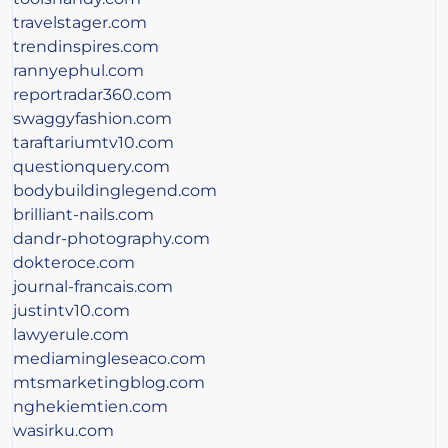
travelstager.com
trendinspires.com
rannyephul.com
reportradar360.com
swaggyfashion.com
taraftariumtv10.com
questionquery.com
bodybuildinglegend.com
brilliant-nails.com
dandr-photography.com
dokteroce.com
journal-francais.com
justintv10.com
lawyerule.com
mediamingleseaco.com
mtsmarketingblog.com
nghekiemtien.com
wasirku.com