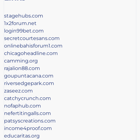
stagehubs.com
1x2forum.net
login99bet.com
secretcourtesans.com
onlinebahisforum1.com
chicagoheadline.com
camming.org
rajalion88.com
goupuntacana.com
riversedgepark.com
zaseez.com
catchycrunch.com
nofaphub.com
nefertitingalls.com
patsyscreations.com
income4proof.com
educaritas.org