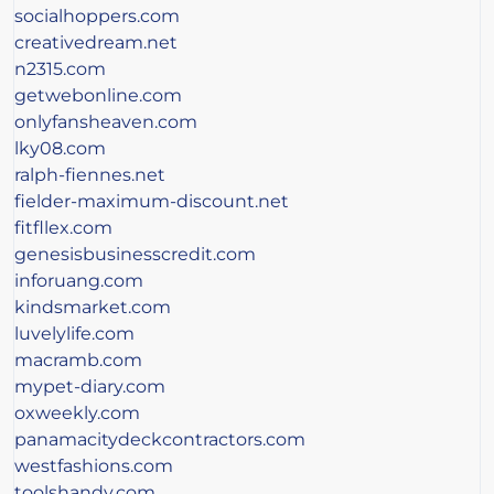
socialhoppers.com
creativedream.net
n2315.com
getwebonline.com
onlyfansheaven.com
lky08.com
ralph-fiennes.net
fielder-maximum-discount.net
fitfllex.com
genesisbusinesscredit.com
inforuang.com
kindsmarket.com
luvelylife.com
macramb.com
mypet-diary.com
oxweekly.com
panamacitydeckcontractors.com
westfashions.com
toolshandy.com