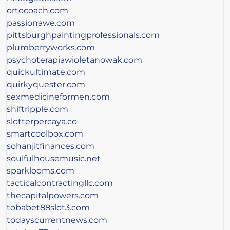
ortocoach.com
passionawe.com
pittsburghpaintingprofessionals.com
plumberryworks.com
psychoterapiawioletanowak.com
quickultimate.com
quirkyquester.com
sexmedicineformen.com
shiftripple.com
slotterpercaya.co
smartcoolbox.com
sohanjitfinances.com
soulfulhousemusic.net
sparklooms.com
tacticalcontractingllc.com
thecapitalpowers.com
tobabet88slot3.com
todayscurrentnews.com