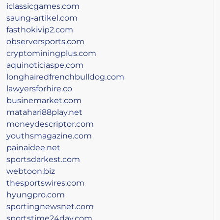
iclassicgames.com
saung-artikel.com
fasthokivip2.com
observersports.com
cryptominingplus.com
aquinoticiaspe.com
longhairedfrenchbulldog.com
lawyersforhire.co
businemarket.com
matahari88play.net
moneydescriptor.com
youthsmagazine.com
painaidee.net
sportsdarkest.com
webtoon.biz
thesportswires.com
hyungpro.com
sportingnewsnet.com
sportstime24day.com