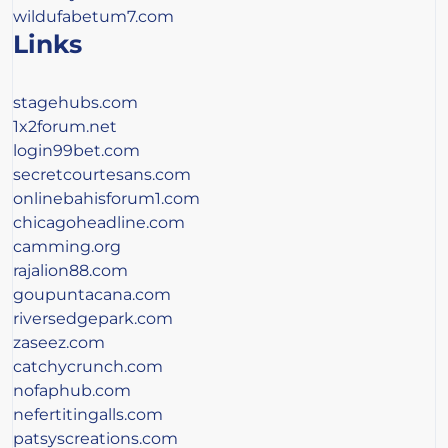
wildufabetum7.com
Links
stagehubs.com
1x2forum.net
login99bet.com
secretcourtesans.com
onlinebahisforum1.com
chicagoheadline.com
camming.org
rajalion88.com
goupuntacana.com
riversedgepark.com
zaseez.com
catchycrunch.com
nofaphub.com
nefertitingalls.com
patsyscreations.com