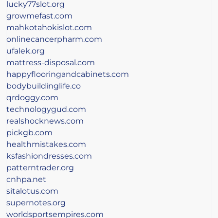
lucky77slot.org
growmefast.com
mahkotahokislot.com
onlinecancerpharm.com
ufalek.org
mattress-disposal.com
happyflooringandcabinets.com
bodybuildinglife.co
qrdoggy.com
technologygud.com
realshocknews.com
pickgb.com
healthmistakes.com
ksfashiondresses.com
patterntrader.org
cnhpa.net
sitalotus.com
supernotes.org
worldsportsempires.com