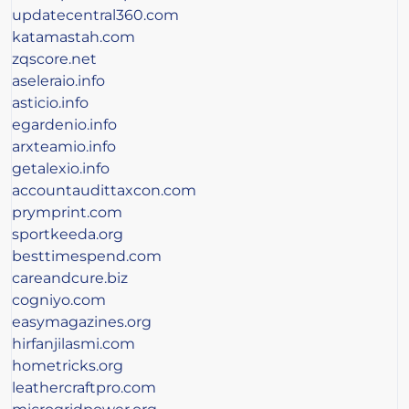
updatecentral360.com
katamastah.com
zqscore.net
aseleraio.info
asticio.info
egardenio.info
arxteamio.info
getalexio.info
accountaudittaxcon.com
prymprint.com
sportkeeda.org
besttimespend.com
careandcure.biz
cogniyo.com
easymagazines.org
hirfanjilasmi.com
hometricks.org
leathercraftpro.com