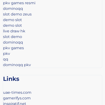
pkv games resmi
dominoqq
slot demo zeus
demo slot
demo slot
live draw hk
slot demo
dominoqq
pkv games
pkv
qq
dominoqq pkv
Links
uae-times.com
gamerifys.com
inspiratif.net