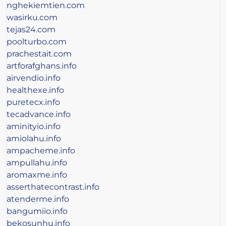
nghekiemtien.com
wasirku.com
tejas24.com
poolturbo.com
prachestait.com
artforafghans.info
airvendio.info
healthexe.info
puretecx.info
tecadvance.info
aminityio.info
amiolahu.info
ampacheme.info
ampullahu.info
aromaxme.info
asserthatecontrast.info
atenderme.info
bangumiio.info
bekosunhu.info