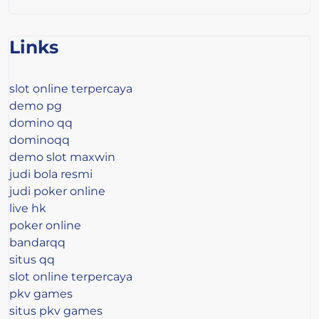
Links
slot online terpercaya
demo pg
domino qq
dominoqq
demo slot maxwin
judi bola resmi
judi poker online
live hk
poker online
bandarqq
situs qq
slot online terpercaya
pkv games
situs pkv games