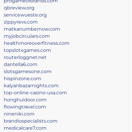
progameofbrands.com
qbreview.org
servicewueste.org
zippyrevs.com
matkanumbernow.com
myjobcirculars.com
healthmoreoverfitness.com
topslotxgames.com
routerloggnet.net
dantella6.com
slotsgamesone.com
hispinzone.com
kalyanbazarnights.com
top-online-casino-usa.com
honghuidoor.com
flowingtravel.com
nineniki.com
brandiospecialists.com
medicalcare7.com