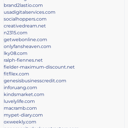
brand2lastio.com
usadigitalservices.com
socialhoppers.com
creativedream.net
n2315.com
getwebonline.com
onlyfansheaven.com
lky08.com
ralph-fiennes.net
fielder-maximum-discount.net
fitfllex.com
genesisbusinesscredit.com
inforuang.com
kindsmarket.com
luvelylife.com
macramb.com
mypet-diary.com
oxweekly.com