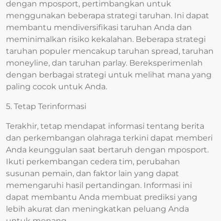
dengan mposport, pertimbangkan untuk
menggunakan beberapa strategi taruhan. Ini dapat
membantu mendiversifikasi taruhan Anda dan
meminimalkan risiko kekalahan. Beberapa strategi
taruhan populer mencakup taruhan spread, taruhan
moneyline, dan taruhan parlay. Bereksperimenlah
dengan berbagai strategi untuk melihat mana yang
paling cocok untuk Anda.
5. Tetap Terinformasi
Terakhir, tetap mendapat informasi tentang berita
dan perkembangan olahraga terkini dapat memberi
Anda keunggulan saat bertaruh dengan mposport.
Ikuti perkembangan cedera tim, perubahan
susunan pemain, dan faktor lain yang dapat
memengaruhi hasil pertandingan. Informasi ini
dapat membantu Anda membuat prediksi yang
lebih akurat dan meningkatkan peluang Anda
untuk menang.