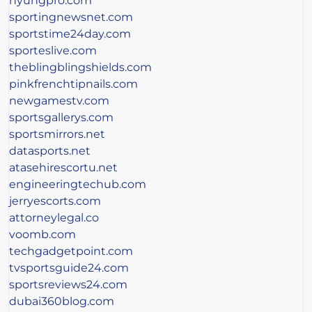
hyungpro.com
sportingnewsnet.com
sportstime24day.com
sporteslive.com
theblingblingshields.com
pinkfrenchtipnails.com
newgamestv.com
sportsgallerys.com
sportsmirrors.net
datasports.net
atasehirescortu.net
engineeringtechub.com
jerryescorts.com
attorneylegal.co
voomb.com
techgadgetpoint.com
tvsportsguide24.com
sportsreviews24.com
dubai360blog.com