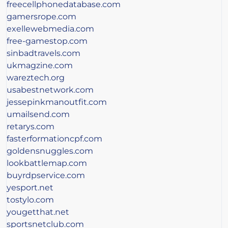
freecellphonedatabase.com
gamersrope.com
exellewebmedia.com
free-gamestop.com
sinbadtravels.com
ukmagzine.com
wareztech.org
usabestnetwork.com
jessepinkmanoutfit.com
umailsend.com
retarys.com
fasterformationcpf.com
goldensnuggles.com
lookbattlemap.com
buyrdpservice.com
yesport.net
tostylo.com
yougetthat.net
sportsnetclub.com