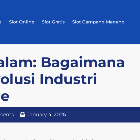
e
Slot Online
Slot Gratis
Slot Gampang Menang
alam: Bagaimana
olusi Industri
ne
ments
January 4, 2026