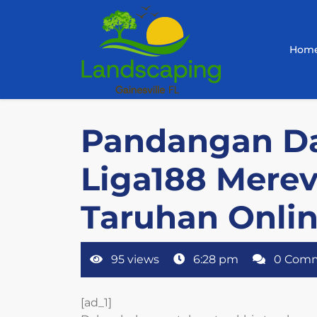
Skip
to
content
Hom
Pandangan D
Liga188 Merev
Taruhan Onli
95 views
6:28 pm
0 Com
[ad_1]