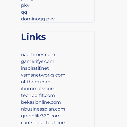
pkv
qq
dominoqq pkv
Links
uae-times.com
gamerifys.com
inspiratif.net
vsmsnetworks.com
offthem.com
ibommatv.com
techporfit.com
bekasionline.com
nbusinessplan.com
greenlife360.com
cantshoutitout.com