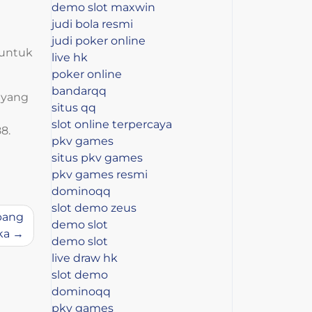
demo slot maxwin
judi bola resmi
judi poker online
 untuk
live hk
poker online
bandarqq
 yang
situs qq
slot online terpercaya
8.
pkv games
situs pkv games
pkv games resmi
dominoqq
slot demo zeus
bang
demo slot
ka
demo slot
live draw hk
slot demo
dominoqq
pkv games