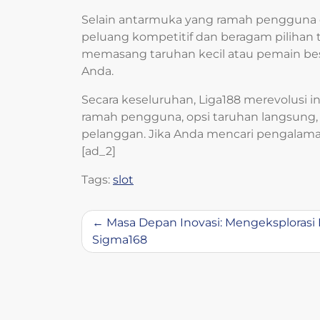
Selain antarmuka yang ramah pengguna d
peluang kompetitif dan beragam pilihan 
memasang taruhan kecil atau pemain besa
Anda.
Secara keseluruhan, Liga188 merevolusi
ramah pengguna, opsi taruhan langsung,
pelanggan. Jika Anda mencari pengalaman
[ad_2]
Tags:
slot
Post
Masa Depan Inovasi: Mengeksplorasi 
Sigma168
navigation