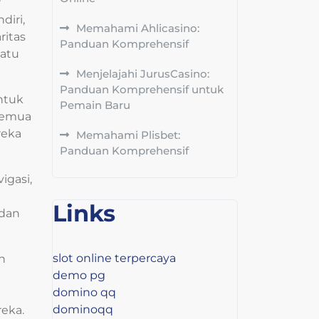
r
iri,
Memahami Ahlicasino:
ritas
Panduan Komprehensif
satu
Menjelajahi JurusCasino:
Panduan Komprehensif untuk
ntuk
Pemain Baru
 semua
reka
Memahami Plisbet:
Panduan Komprehensif
igasi,
Links
 dan
slot online terpercaya
n
demo pg
g
domino qq
dominoqq
eka.