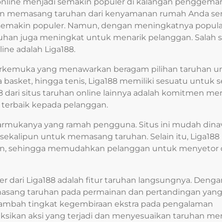
 online menjadi semakin populer di kalangan penggema
n memasang taruhan dari kenyamanan rumah Anda send
 semakin populer. Namun, dengan meningkatnya popula
aruhan juga meningkat untuk menarik pelanggan. Salah 
line adalah Liga188.
 terkemuka yang menawarkan beragam pilihan taruhan u
a basket, hingga tenis, Liga188 memiliki sesuatu untuk
ari situs taruhan online lainnya adalah komitmen me
terbaik kepada pelanggan.
ntarmukanya yang ramah pengguna. Situs ini mudah dinav
kalipun untuk memasang taruhan. Selain itu, Liga188
an, sehingga memudahkan pelanggan untuk menyetor
 dari Liga188 adalah fitur taruhan langsungnya. Denga
asang taruhan pada permainan dan pertandingan yan
menambah tingkat kegembiraan ekstra pada pengalaman
ksikan aksi yang terjadi dan menyesuaikan taruhan mer