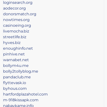
loginsearch.org
aodecor.org
donorsmatch.org
nowtimes.org
casinoeing.org
livemocha.biz
streetlife.biz
hyves.biz
enoughinfo.net
pinhive.net
warnabet.net
bollym4u.me
bolly2tollyblog.me
pandaclub.me
flyttevask.io
byhous.com
hartfordplazahotel.com
m-918kissapk.com
nabavkame.info