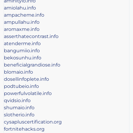
aminityio.info
amiolahu.info
ampacheme.info
ampullahu.info
aromaxme.info
asserthatecontrast.info
atenderme.info
bangumiio.info
bekosunhu.info
beneficialgrandiose.info
blomaio.info
dosellinfoplete.info
podtubeio.info
powerfulvolatile.info
qvidsio.info
shumaio.info
slotherio.info
cysapluscertification.org
fortnitehacks.org