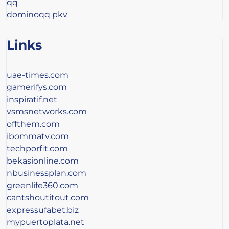
qq
dominoqq pkv
Links
uae-times.com
gamerifys.com
inspiratif.net
vsmsnetworks.com
offthem.com
ibommatv.com
techporfit.com
bekasionline.com
nbusinessplan.com
greenlife360.com
cantshoutitout.com
expressufabet.biz
mypuertoplata.net