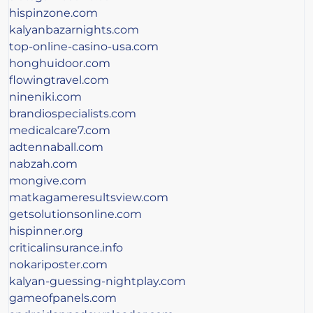
hispinzone.com
kalyanbazarnights.com
top-online-casino-usa.com
honghuidoor.com
flowingtravel.com
nineniki.com
brandiospecialists.com
medicalcare7.com
adtennaball.com
nabzah.com
mongive.com
matkagameresultsview.com
getsolutionsonline.com
hispinner.org
criticalinsurance.info
nokariposter.com
kalyan-guessing-nightplay.com
gameofpanels.com