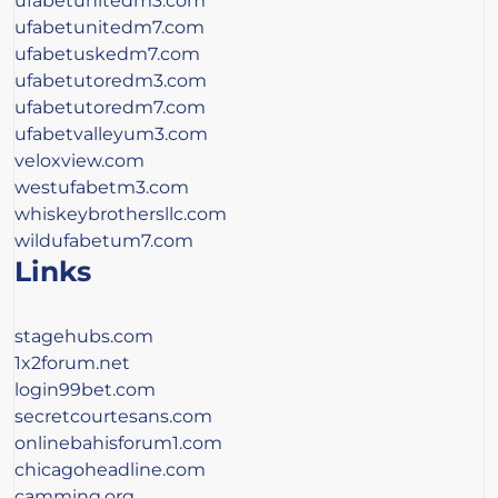
ufabetunitedm3.com
ufabetunitedm7.com
ufabetuskedm7.com
ufabetutoredm3.com
ufabetutoredm7.com
ufabetvalleyum3.com
veloxview.com
westufabetm3.com
whiskeybrothersllc.com
wildufabetum7.com
Links
stagehubs.com
1x2forum.net
login99bet.com
secretcourtesans.com
onlinebahisforum1.com
chicagoheadline.com
camming.org