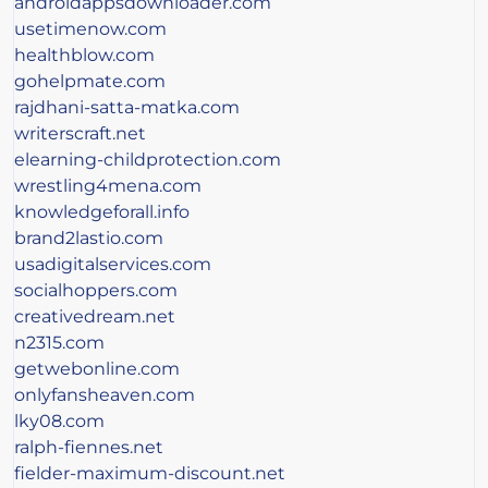
androidappsdownloader.com
usetimenow.com
healthblow.com
gohelpmate.com
rajdhani-satta-matka.com
writerscraft.net
elearning-childprotection.com
wrestling4mena.com
knowledgeforall.info
brand2lastio.com
usadigitalservices.com
socialhoppers.com
creativedream.net
n2315.com
getwebonline.com
onlyfansheaven.com
lky08.com
ralph-fiennes.net
fielder-maximum-discount.net