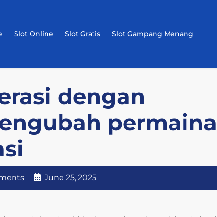
e
Slot Online
Slot Gratis
Slot Gampang Menang
erasi dengan
Pengubah permain
asi
ments
June 25, 2025