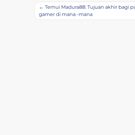
Post
Temui Madura88: Tujuan akhir bagi p
gamer di mana -mana
navigation