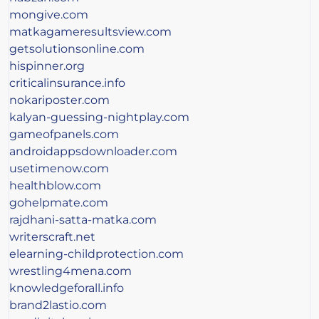
mongive.com
matkagameresultsview.com
getsolutionsonline.com
hispinner.org
criticalinsurance.info
nokariposter.com
kalyan-guessing-nightplay.com
gameofpanels.com
androidappsdownloader.com
usetimenow.com
healthblow.com
gohelpmate.com
rajdhani-satta-matka.com
writerscraft.net
elearning-childprotection.com
wrestling4mena.com
knowledgeforall.info
brand2lastio.com