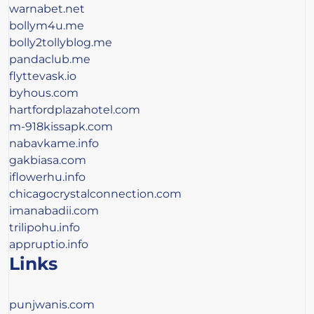
warnabet.net
bollym4u.me
bolly2tollyblog.me
pandaclub.me
flyttevask.io
byhous.com
hartfordplazahotel.com
m-918kissapk.com
nabavkame.info
gakbiasa.com
iflowerhu.info
chicagocrystalconnection.com
imanabadii.com
trilipohu.info
appruptio.info
Links
punjwanis.com