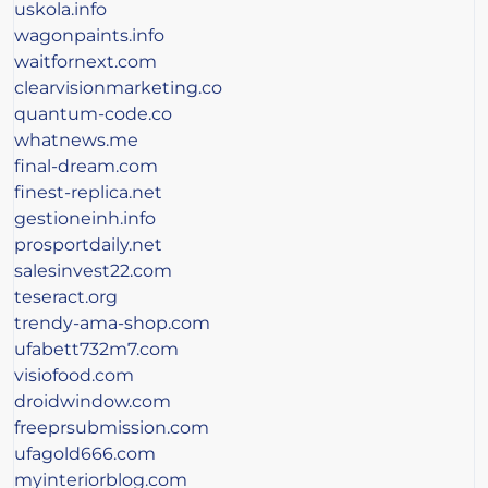
uskola.info
wagonpaints.info
waitfornext.com
clearvisionmarketing.co
quantum-code.co
whatnews.me
final-dream.com
finest-replica.net
gestioneinh.info
prosportdaily.net
salesinvest22.com
teseract.org
trendy-ama-shop.com
ufabett732m7.com
visiofood.com
droidwindow.com
freeprsubmission.com
ufagold666.com
myinteriorblog.com