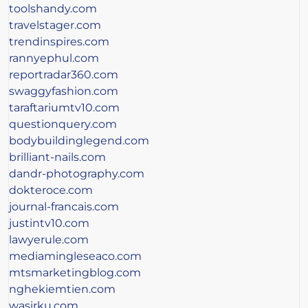
toolshandy.com
travelstager.com
trendinspires.com
rannyephul.com
reportradar360.com
swaggyfashion.com
taraftariumtv10.com
questionquery.com
bodybuildinglegend.com
brilliant-nails.com
dandr-photography.com
dokteroce.com
journal-francais.com
justintv10.com
lawyerule.com
mediamingleseaco.com
mtsmarketingblog.com
nghekiemtien.com
wasirku.com