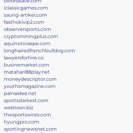
oxfordsave.com
iclassicgames.com
saung-artikel.com
fasthokivip2.com
observersports.com
cryptominingplus.com
aquinoticiaspe.com
longhairedfrenchbulldog.com
lawyersforhire.co
businemarket.com
matahari88play.net
moneydescriptor.com
youthsmagazine.com
painaidee.net
sportsdarkest.com
webtoon.biz
thesportswires.com
hyungpro.com
sportingnewsnet.com