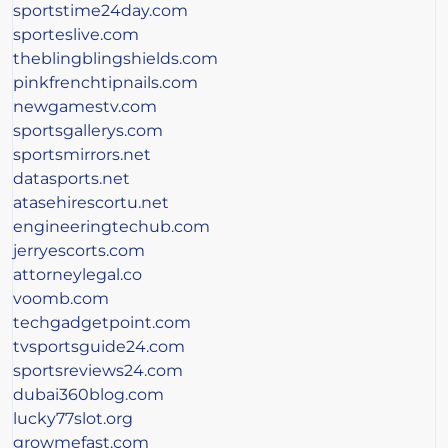
sportstime24day.com
sporteslive.com
theblingblingshields.com
pinkfrenchtipnails.com
newgamestv.com
sportsgallerys.com
sportsmirrors.net
datasports.net
atasehirescortu.net
engineeringtechub.com
jerryescorts.com
attorneylegal.co
voomb.com
techgadgetpoint.com
tvsportsguide24.com
sportsreviews24.com
dubai360blog.com
lucky77slot.org
growmefast.com