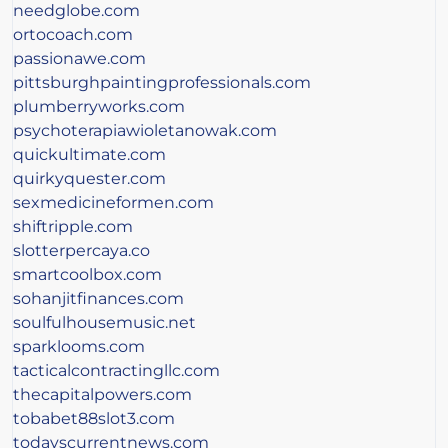
needglobe.com
ortocoach.com
passionawe.com
pittsburghpaintingprofessionals.com
plumberryworks.com
psychoterapiawioletanowak.com
quickultimate.com
quirkyquester.com
sexmedicineformen.com
shiftripple.com
slotterpercaya.co
smartcoolbox.com
sohanjitfinances.com
soulfulhousemusic.net
sparklooms.com
tacticalcontractingllc.com
thecapitalpowers.com
tobabet88slot3.com
todayscurrentnews.com