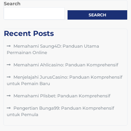
Search
SEARCH
Recent Posts
Memahami Saung4D: Panduan Utama
Permainan Online
Memahami Ahlicasino: Panduan Komprehensif
Menjelajahi JurusCasino: Panduan Komprehensif
untuk Pemain Baru
Memahami Plisbet: Panduan Komprehensif
Pengertian Bunga99: Panduan Komprehensif
untuk Pemula