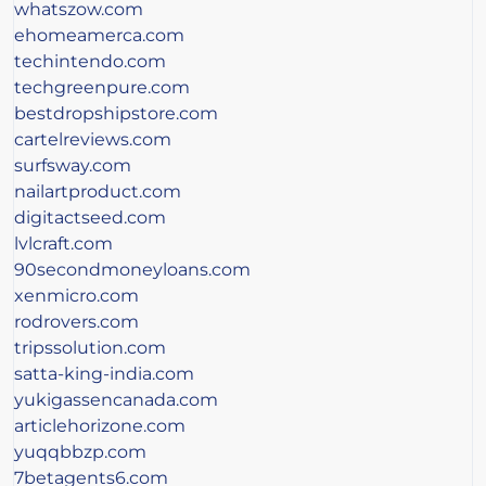
whatszow.com
ehomeamerca.com
techintendo.com
techgreenpure.com
bestdropshipstore.com
cartelreviews.com
surfsway.com
nailartproduct.com
digitactseed.com
lvlcraft.com
90secondmoneyloans.com
xenmicro.com
rodrovers.com
tripssolution.com
satta-king-india.com
yukigassencanada.com
articlehorizone.com
yuqqbbzp.com
7betagents6.com