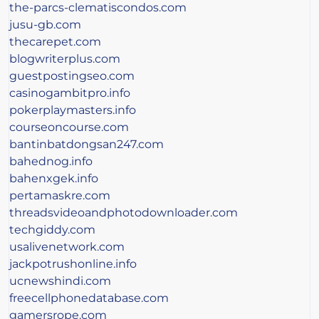
the-parcs-clematiscondos.com
jusu-gb.com
thecarepet.com
blogwriterplus.com
guestpostingseo.com
casinogambitpro.info
pokerplaymasters.info
courseoncourse.com
bantinbatdongsan247.com
bahednog.info
bahenxgek.info
pertamaskre.com
threadsvideoandphotodownloader.com
techgiddy.com
usalivenetwork.com
jackpotrushonline.info
ucnewshindi.com
freecellphonedatabase.com
gamersrope.com