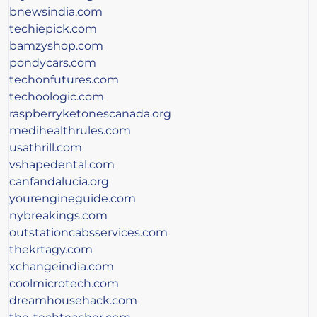
bnewsindia.com
techiepick.com
bamzyshop.com
pondycars.com
techonfutures.com
techoologic.com
raspberryketonescanada.org
medihealthrules.com
usathrill.com
vshapedental.com
canfandalucia.org
yourengineguide.com
nybreakings.com
outstationcabsservices.com
thekrtagy.com
xchangeindia.com
coolmicrotech.com
dreamhousehack.com