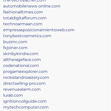
the-techteacher.com
automobilenews-online.com
fashionalltimes.com
totaldigitalforum.com
technoarmaan.com
empresasposicionamientoweb.com
tonybestcosmetics.com
buzznc.com
fxjoiner.com
skinbykindra.com
alltherageface.com
codenational.com
progameexplorer.com
rockislandroastery.com
directselling-pro.com
revenuealarm.com
lurab.com
ignitioncoilguide.com
mytechcomputer.com