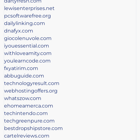
dartyfresh.com
lewisenterprises.net
pcsoftwarefree.org
dailylinking.com
dnafyx.com
giocolenuvole.com
iyouessential.com
withloveamity.com
youlearncode.com
fxyatirim.com
abbuguide.com
technologyresult.com
webhostingoffers.org
whatszow.com
ehomeamerca.com
techintendo.com
techgreenpure.com
bestdropshipstore.com
cartelreviews.com