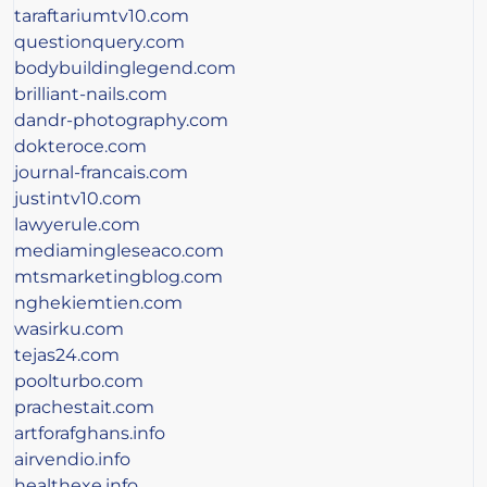
taraftariumtv10.com
questionquery.com
bodybuildinglegend.com
brilliant-nails.com
dandr-photography.com
dokteroce.com
journal-francais.com
justintv10.com
lawyerule.com
mediamingleseaco.com
mtsmarketingblog.com
nghekiemtien.com
wasirku.com
tejas24.com
poolturbo.com
prachestait.com
artforafghans.info
airvendio.info
healthexe.info