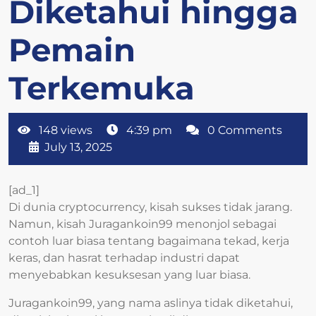
Diketahui hingga
Pemain
Terkemuka
148 views
4:39 pm
0 Comments
July 13, 2025
[ad_1]
Di dunia cryptocurrency, kisah sukses tidak jarang.
Namun, kisah Juragankoin99 menonjol sebagai
contoh luar biasa tentang bagaimana tekad, kerja
keras, dan hasrat terhadap industri dapat
menyebabkan kesuksesan yang luar biasa.
Juragankoin99, yang nama aslinya tidak diketahui,