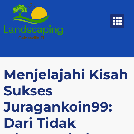
Skip
to
content
Menjelajahi Kisah
Sukses
Juragankoin99:
Dari Tidak