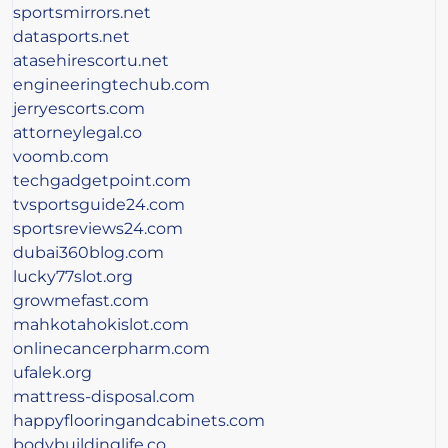
sportsmirrors.net
datasports.net
atasehirescortu.net
engineeringtechub.com
jerryescorts.com
attorneylegal.co
voomb.com
techgadgetpoint.com
tvsportsguide24.com
sportsreviews24.com
dubai360blog.com
lucky77slot.org
growmefast.com
mahkotahokislot.com
onlinecancerpharm.com
ufalek.org
mattress-disposal.com
happyflooringandcabinets.com
bodybuildinglife.co