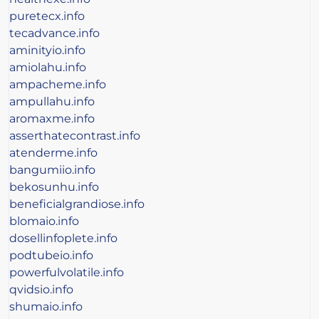
puretecx.info
tecadvance.info
aminityio.info
amiolahu.info
ampacheme.info
ampullahu.info
aromaxme.info
asserthatecontrast.info
atenderme.info
bangumiio.info
bekosunhu.info
beneficialgrandiose.info
blomaio.info
dosellinfoplete.info
podtubeio.info
powerfulvolatile.info
qvidsio.info
shumaio.info