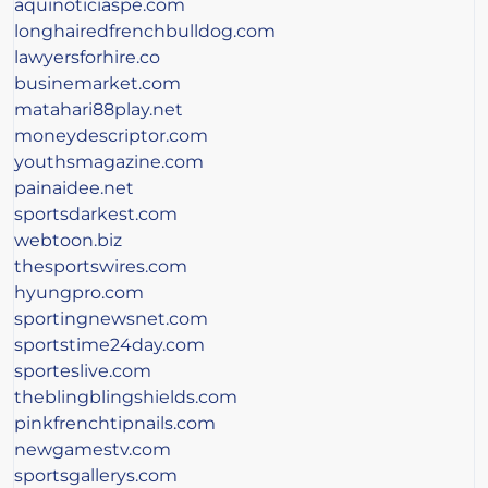
aquinoticiaspe.com
longhairedfrenchbulldog.com
lawyersforhire.co
businemarket.com
matahari88play.net
moneydescriptor.com
youthsmagazine.com
painaidee.net
sportsdarkest.com
webtoon.biz
thesportswires.com
hyungpro.com
sportingnewsnet.com
sportstime24day.com
sporteslive.com
theblingblingshields.com
pinkfrenchtipnails.com
newgamestv.com
sportsgallerys.com