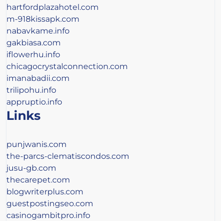
hartfordplazahotel.com
m-918kissapk.com
nabavkame.info
gakbiasa.com
iflowerhu.info
chicagocrystalconnection.com
imanabadii.com
trilipohu.info
appruptio.info
Links
punjwanis.com
the-parcs-clematiscondos.com
jusu-gb.com
thecarepet.com
blogwriterplus.com
guestpostingseo.com
casinogambitpro.info