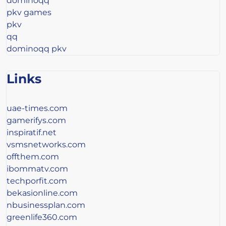
dominoqq
pkv games
pkv
qq
dominoqq pkv
Links
uae-times.com
gamerifys.com
inspiratif.net
vsmsnetworks.com
offthem.com
ibommatv.com
techporfit.com
bekasionline.com
nbusinessplan.com
greenlife360.com