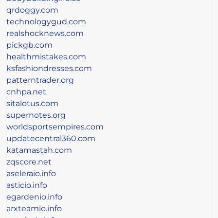
qrdoggy.com
technologygud.com
realshocknews.com
pickgb.com
healthmistakes.com
ksfashiondresses.com
patterntrader.org
cnhpa.net
sitalotus.com
supernotes.org
worldsportsempires.com
updatecentral360.com
katamastah.com
zqscore.net
aseleraio.info
asticio.info
egardenio.info
arxteamio.info