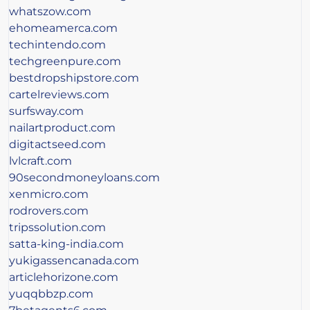
whatszow.com
ehomeamerca.com
techintendo.com
techgreenpure.com
bestdropshipstore.com
cartelreviews.com
surfsway.com
nailartproduct.com
digitactseed.com
lvlcraft.com
90secondmoneyloans.com
xenmicro.com
rodrovers.com
tripssolution.com
satta-king-india.com
yukigassencanada.com
articlehorizone.com
yuqqbbzp.com