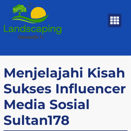
Skip
to
content
Menjelajahi Kisah
Sukses Influencer
Media Sosial
Sultan178