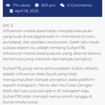
174 views
8:31 pm
0 Comments
April 18, 2025
[ad_1]
Influencer media sosial telah menjadi kekuatan
yang kuat di era digital saat ini, membentuk tren,
pendapat, dan perilaku konsumen. Salah satu kisah
sukses seperti itu adalah tentang Sultan178,
influencer media sosial populer yang dikenal karena
kontennya yang menarik dan banyak pengikut.
Sultan178, yang nama aslinya adalah Sultan Alharbi,
adalah influencer Arab Saudi yang telah
mengumpulkan banyak pengikut pada platform
seperti Instagram, Tiktok, dan YouTube. Dengan
lebih dari satu juta pengikut di Instagram saja,
Sultan178 telah menjadi nama rumah tangga di
dunia media sosial.