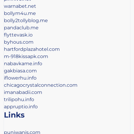
warnabet.net
bollym4u.me
bolly2tollyblog.me
pandaclub.me
flyttevask.io
byhous.com
hartfordplazahotel.com
m-918kissapk.com
nabavkame.info
gakbiasa.com
iflowerhu.info
chicagocrystalconnection.com
imanabadii.com
trilipohu.info
appruptio.info
Links
punjwanis.com