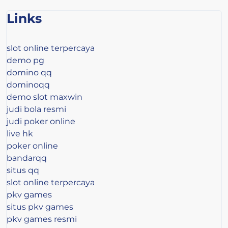
Links
slot online terpercaya
demo pg
domino qq
dominoqq
demo slot maxwin
judi bola resmi
judi poker online
live hk
poker online
bandarqq
situs qq
slot online terpercaya
pkv games
situs pkv games
pkv games resmi