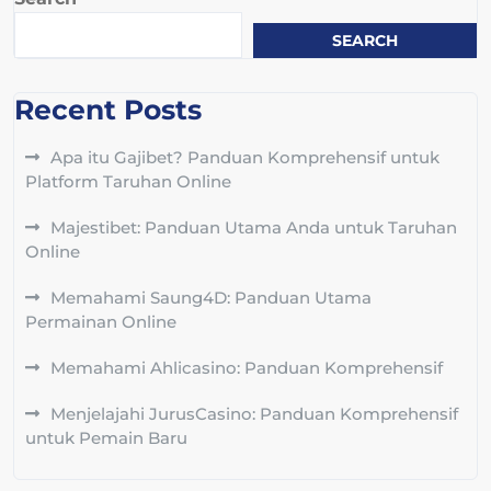
SEARCH
Recent Posts
Apa itu Gajibet? Panduan Komprehensif untuk
Platform Taruhan Online
Majestibet: Panduan Utama Anda untuk Taruhan
Online
Memahami Saung4D: Panduan Utama
Permainan Online
Memahami Ahlicasino: Panduan Komprehensif
Menjelajahi JurusCasino: Panduan Komprehensif
untuk Pemain Baru