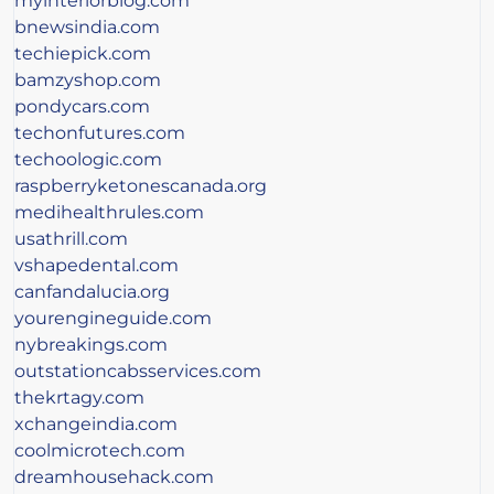
myinteriorblog.com
bnewsindia.com
techiepick.com
bamzyshop.com
pondycars.com
techonfutures.com
techoologic.com
raspberryketonescanada.org
medihealthrules.com
usathrill.com
vshapedental.com
canfandalucia.org
yourengineguide.com
nybreakings.com
outstationcabsservices.com
thekrtagy.com
xchangeindia.com
coolmicrotech.com
dreamhousehack.com