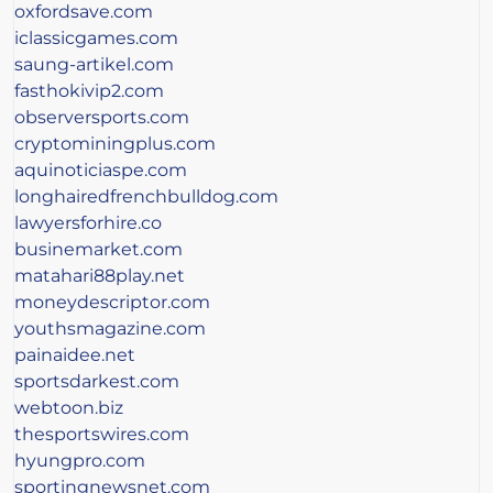
oxfordsave.com
iclassicgames.com
saung-artikel.com
fasthokivip2.com
observersports.com
cryptominingplus.com
aquinoticiaspe.com
longhairedfrenchbulldog.com
lawyersforhire.co
businemarket.com
matahari88play.net
moneydescriptor.com
youthsmagazine.com
painaidee.net
sportsdarkest.com
webtoon.biz
thesportswires.com
hyungpro.com
sportingnewsnet.com