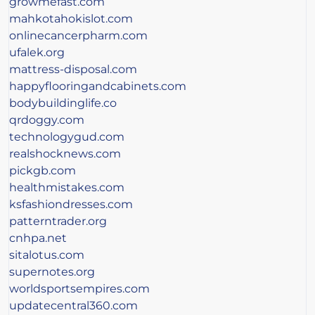
growmefast.com
mahkotahokislot.com
onlinecancerpharm.com
ufalek.org
mattress-disposal.com
happyflooringandcabinets.com
bodybuildinglife.co
qrdoggy.com
technologygud.com
realshocknews.com
pickgb.com
healthmistakes.com
ksfashiondresses.com
patterntrader.org
cnhpa.net
sitalotus.com
supernotes.org
worldsportsempires.com
updatecentral360.com