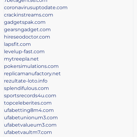
7betagents6.com
coronavirusuptodate.com
crackinstreams.com
gadgetspak.com
gearsngadget.com
hireseodoctor.com
lapsfit.com
levelup-fast.com
mytreepla.net
pokersimulations.com
replicamanufactory.net
rezultate-loto.info
splendifulous.com
sportsrecords4u.com
topceleberites.com
ufabetting8m4.com
ufabetunionum3.com
ufabetvalueum3.com
ufabetvaultm7.com