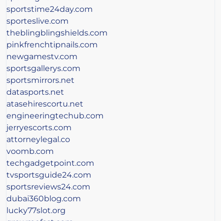
sportstime24day.com
sporteslive.com
theblingblingshields.com
pinkfrenchtipnails.com
newgamestv.com
sportsgallerys.com
sportsmirrors.net
datasports.net
atasehirescortu.net
engineeringtechub.com
jerryescorts.com
attorneylegal.co
voomb.com
techgadgetpoint.com
tvsportsguide24.com
sportsreviews24.com
dubai360blog.com
lucky77slot.org