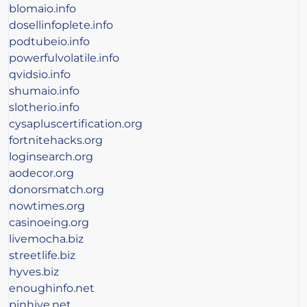
blomaio.info
dosellinfoplete.info
podtubeio.info
powerfulvolatile.info
qvidsio.info
shumaio.info
slotherio.info
cysapluscertification.org
fortnitehacks.org
loginsearch.org
aodecor.org
donorsmatch.org
nowtimes.org
casinoeing.org
livemocha.biz
streetlife.biz
hyves.biz
enoughinfo.net
pinhive.net