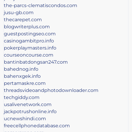
the-parcs-clematiscondos.com
jusu-gb.com
thecarepet.com
blogwriterplus.com
guestpostingseo.com
casinogambitpro.info
pokerplaymasters.info
courseoncourse.com
bantinbatdongsan247.com
bahednog.info
bahenxgek.info
pertamaskre.com
threadsvideoandphotodownloader.com
techgiddy.com
usalivenetwork.com
jackpotrushonline.info
ucnewshindi.com
freecellphonedatabase.com