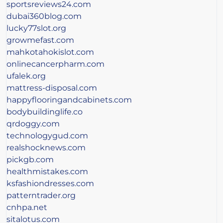
sportsreviews24.com
dubai360blog.com
lucky77slot.org
growmefast.com
mahkotahokislot.com
onlinecancerpharm.com
ufalek.org
mattress-disposal.com
happyflooringandcabinets.com
bodybuildinglife.co
qrdoggy.com
technologygud.com
realshocknews.com
pickgb.com
healthmistakes.com
ksfashiondresses.com
patterntrader.org
cnhpa.net
sitalotus.com