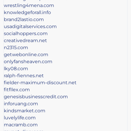
wrestling4mena.com
knowledgeforall.info
brand2lastio.com
usadigitalservices.com
socialhoppers.com
creativedream.net
n2315.com
getwebonline.com
onlyfansheaven.com
lky08.com
ralph-fiennes.net
fielder-maximum-discount.net
fitfllex.com
genesisbusinesscredit.com
inforuang.com
kindsmarket.com
luvelylife.com
macramb.com