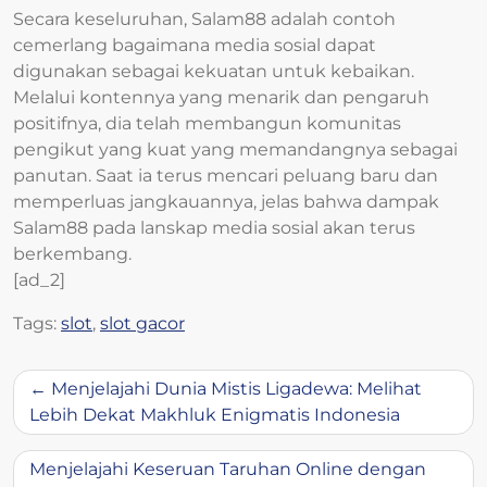
Secara keseluruhan, Salam88 adalah contoh
cemerlang bagaimana media sosial dapat
digunakan sebagai kekuatan untuk kebaikan.
Melalui kontennya yang menarik dan pengaruh
positifnya, dia telah membangun komunitas
pengikut yang kuat yang memandangnya sebagai
panutan. Saat ia terus mencari peluang baru dan
memperluas jangkauannya, jelas bahwa dampak
Salam88 pada lanskap media sosial akan terus
berkembang.
[ad_2]
Tags:
slot
,
slot gacor
Post
Menjelajahi Dunia Mistis Ligadewa: Melihat
navigation
Lebih Dekat Makhluk Enigmatis Indonesia
Menjelajahi Keseruan Taruhan Online dengan