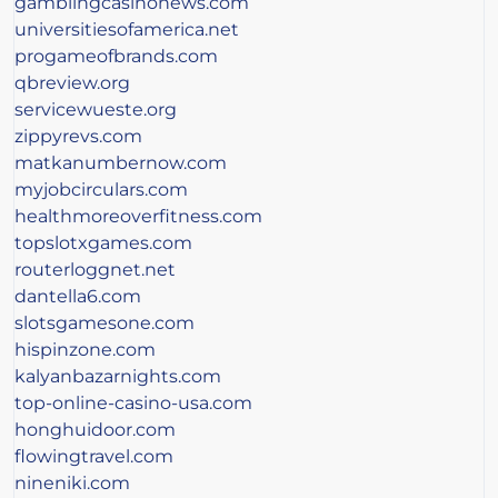
gamblingcasinonews.com
universitiesofamerica.net
progameofbrands.com
qbreview.org
servicewueste.org
zippyrevs.com
matkanumbernow.com
myjobcirculars.com
healthmoreoverfitness.com
topslotxgames.com
routerloggnet.net
dantella6.com
slotsgamesone.com
hispinzone.com
kalyanbazarnights.com
top-online-casino-usa.com
honghuidoor.com
flowingtravel.com
nineniki.com