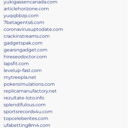
yukigassencanada.com
articlehorizone.com
yuqqbbzp.com
7betagents6.com
coronavirusuptodate.com
crackinstreams.com
gadgetspak.com
gearsngadget.com
hireseodoctor.com
lapsfit.com
levelup-fast.com
mytreepla.net
pokersimulations.com
replicamanufactory.net
rezultate-loto.info
splendifulous.com
sportsrecords4u.com
topceleberites.com
ufabetting8m4.com