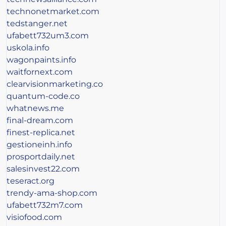
technonetmarket.com
tedstanger.net
ufabett732um3.com
uskola.info
wagonpaints.info
waitfornext.com
clearvisionmarketing.co
quantum-code.co
whatnews.me
final-dream.com
finest-replica.net
gestioneinh.info
prosportdaily.net
salesinvest22.com
teseract.org
trendy-ama-shop.com
ufabett732m7.com
visiofood.com