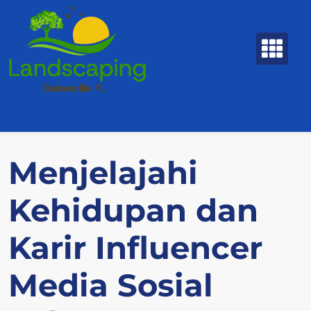
Skip
to
content
Menjelajahi
Kehidupan dan
Karir Influencer
Media Sosial