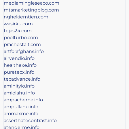
mediamingleseaco.com
mtsmarketingblog.com
nghekiemtien.com
wasirku.com
tejas24.com
poolturbo.com
prachestait.com
artforafghans.info
airvendio.info
healthexe.info
puretecx.info
tecadvance.info
aminityio.info
amiolahu.info
ampacheme.info
ampullahu.info
aromaxme.info
asserthatecontrast.info
atenderme.info