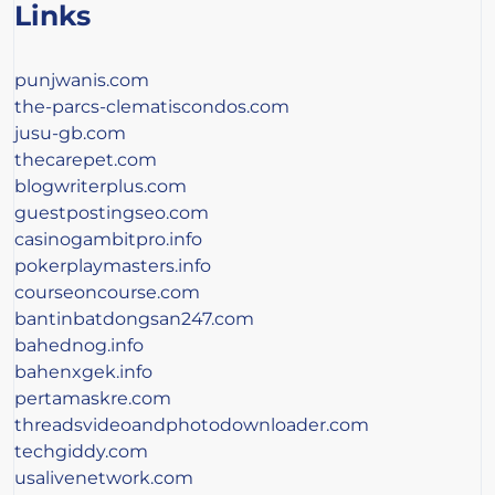
Links
punjwanis.com
the-parcs-clematiscondos.com
jusu-gb.com
thecarepet.com
blogwriterplus.com
guestpostingseo.com
casinogambitpro.info
pokerplaymasters.info
courseoncourse.com
bantinbatdongsan247.com
bahednog.info
bahenxgek.info
pertamaskre.com
threadsvideoandphotodownloader.com
techgiddy.com
usalivenetwork.com