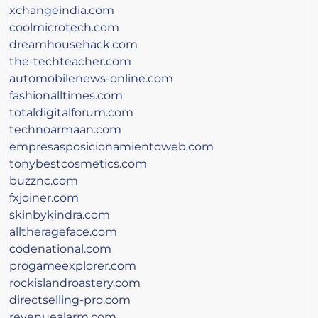
xchangeindia.com
coolmicrotech.com
dreamhousehack.com
the-techteacher.com
automobilenews-online.com
fashionalltimes.com
totaldigitalforum.com
technoarmaan.com
empresasposicionamientoweb.com
tonybestcosmetics.com
buzznc.com
fxjoiner.com
skinbykindra.com
alltherageface.com
codenational.com
progameexplorer.com
rockislandroastery.com
directselling-pro.com
revenuealarm.com