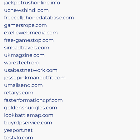
jackpotrushonline.info
ucnewshindi.com
freecellphonedatabase.com
gamersrope.com
exellewebmedia.com
free-gamestop.com
sinbadtravels.com
ukmagzine.com
wareztech.org
usabestnetwork.com
jessepinkmanoutfit.com
umailsend.com
retarys.com
fasterformationcpf.com
goldensnuggles.com
lookbattlemap.com
buyrdpservice.com
yesport.net
tostylo.com