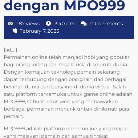
dengan MPO999
187 views
3:40 pm
0 Comments
February 7, 2025
[ad_1]
Permainan online telah menjadi hobi yang populer
bagi orang -orang dari segala usia di seluruh dunia.
Dengan kemajuan teknologi, pemain sekarang
dapat terhubung dengan orang lain dari berbagai
belahan dunia dan bersaing di dunia virtual. Salah
satu platform terkemuka untuk game online adalah
MPO999, sebuah situs web yang menawarkan
berbagai permainan menarik untuk dinikmati para
pemain.
MPO999 adalah platform game online yang mapan
yang melayani pemain dari semua tingkat