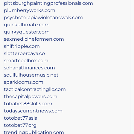
pittsburghpaintingprofessionals.com
plumberryworks.com
psychoterapiawioletanowak.com
quickultimate.com
quirkyquester.com
sexmedicineformen.com
shiftripple.com
slotterpercaya.co
smartcoolbox.com
sohanjitfinances.com
soulfulhousemusic.net
sparklooms.com
tacticalcontractingllc.com
thecapitalpowers.com
tobabet88slot3.com
todayscurrentnews.com
totobet77.asia
totobet77.org
trendingpublication.com