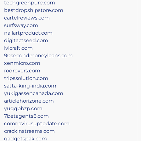
techgreenpure.com
bestdropshipstore.com
cartelreviews.com
surfsway.com
nailartproduct.com
digitactseed.com
lvlcraft.com
90secondmoneyloans.com
xenmicro.com
rodrovers.com
tripssolution.com
satta-king-india.com
yukigassencanada.com
articlehorizone.com
yuqqbbzp.com
7betagents6.com
coronavirusuptodate.com
crackinstreams.com
gadgetspak.com