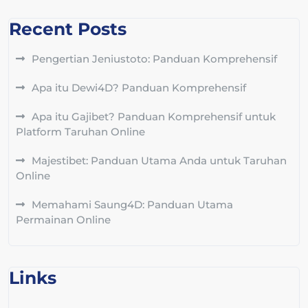
Recent Posts
Pengertian Jeniustoto: Panduan Komprehensif
Apa itu Dewi4D? Panduan Komprehensif
Apa itu Gajibet? Panduan Komprehensif untuk
Platform Taruhan Online
Majestibet: Panduan Utama Anda untuk Taruhan
Online
Memahami Saung4D: Panduan Utama
Permainan Online
Links