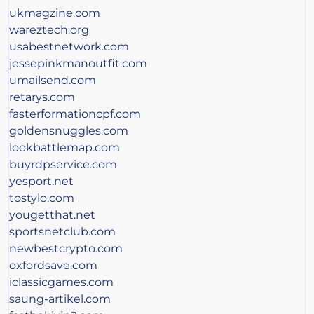
ukmagzine.com
wareztech.org
usabestnetwork.com
jessepinkmanoutfit.com
umailsend.com
retarys.com
fasterformationcpf.com
goldensnuggles.com
lookbattlemap.com
buyrdpservice.com
yesport.net
tostylo.com
yougetthat.net
sportsnetclub.com
newbestcrypto.com
oxfordsave.com
iclassicgames.com
saung-artikel.com