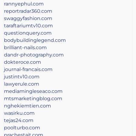
rannyephul.com
reportradar360.com
swaggyfashion.com
taraftariumtv10.com
questionquery.com
bodybuildinglegend.com
brilliant-nails.com
dandr-photography.com
dokteroce.com
journal-francais.com
justintv10.com
lawyerule.com
mediamingleseaco.com
mtsmarketingblog.com
nghekiemtien.com
wasirku.com
tejas24.com
poolturbo.com
prachestait.com