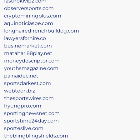
fasthokivip2.com
observersports.com
cryptominingplus.com
aquinoticiaspe.com
longhairedfrenchbulldog.com
lawyersforhire.co
businemarket.com
matahari88play.net
moneydescriptor.com
youthsmagazine.com
painaidee.net
sportsdarkest.com
webtoon.biz
thesportswires.com
hyungpro.com
sportingnewsnet.com
sportstime24day.com
sporteslive.com
theblingblingshields.com