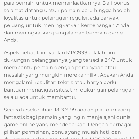
para pemain untuk memanfaatkannya. Dari bonus
selamat datang untuk pemain baru hingga hadiah
loyalitas untuk pelanggan reguler, ada banyak
peluang untuk meningkatkan kemenangan Anda
dan meningkatkan pengalaman bermain game
Anda.
Aspek hebat lainnya dari MPO999 adalah tim
dukungan pelanggannya, yang tersedia 24/7 untuk
membantu pemain dengan pertanyaan atau
masalah yang mungkin mereka miliki. Apakah Anda
mengalami kesulitan teknis atau hanya perlu
bantuan menavigasi situs, tim dukungan pelanggan
selalu ada untuk membantu.
Secara keseluruhan, MPO999 adalah platform yang
fantastis bagi pemain yang ingin menjelajahi dunia
game online yang mendebarkan. Dengan berbagai
pilihan permainan, bonus yang murah hati, dan