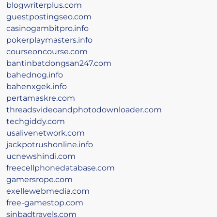
blogwriterplus.com
guestpostingseo.com
casinogambitpro.info
pokerplaymasters.info
courseoncourse.com
bantinbatdongsan247.com
bahednog.info
bahenxgek.info
pertamaskre.com
threadsvideoandphotodownloader.com
techgiddy.com
usalivenetwork.com
jackpotrushonline.info
ucnewshindi.com
freecellphonedatabase.com
gamersrope.com
exellewebmedia.com
free-gamestop.com
sinbadtravels.com