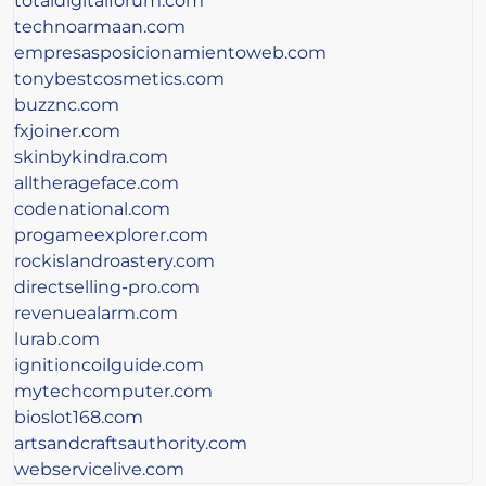
totaldigitalforum.com
technoarmaan.com
empresasposicionamientoweb.com
tonybestcosmetics.com
buzznc.com
fxjoiner.com
skinbykindra.com
alltherageface.com
codenational.com
progameexplorer.com
rockislandroastery.com
directselling-pro.com
revenuealarm.com
lurab.com
ignitioncoilguide.com
mytechcomputer.com
bioslot168.com
artsandcraftsauthority.com
webservicelive.com