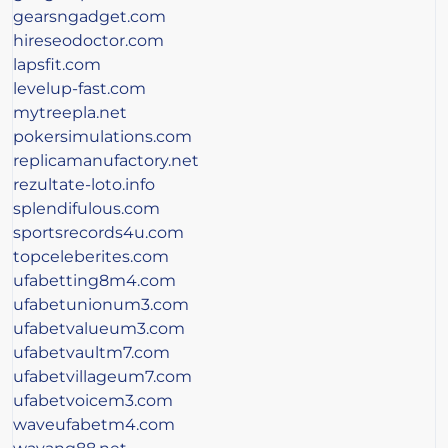
gearsngadget.com
hireseodoctor.com
lapsfit.com
levelup-fast.com
mytreepla.net
pokersimulations.com
replicamanufactory.net
rezultate-loto.info
splendifulous.com
sportsrecords4u.com
topceleberites.com
ufabetting8m4.com
ufabetunionum3.com
ufabetvalueum3.com
ufabetvaultm7.com
ufabetvillageum7.com
ufabetvoicem3.com
waveufabetm4.com