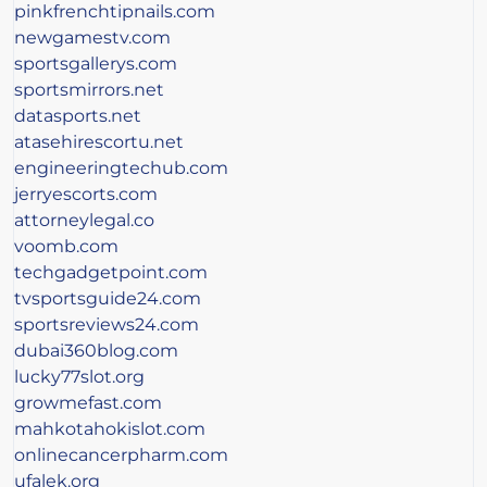
pinkfrenchtipnails.com
newgamestv.com
sportsgallerys.com
sportsmirrors.net
datasports.net
atasehirescortu.net
engineeringtechub.com
jerryescorts.com
attorneylegal.co
voomb.com
techgadgetpoint.com
tvsportsguide24.com
sportsreviews24.com
dubai360blog.com
lucky77slot.org
growmefast.com
mahkotahokislot.com
onlinecancerpharm.com
ufalek.org