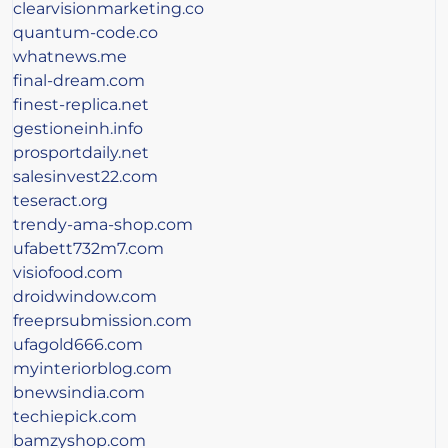
clearvisionmarketing.co
quantum-code.co
whatnews.me
final-dream.com
finest-replica.net
gestioneinh.info
prosportdaily.net
salesinvest22.com
teseract.org
trendy-ama-shop.com
ufabett732m7.com
visiofood.com
droidwindow.com
freeprsubmission.com
ufagold666.com
myinteriorblog.com
bnewsindia.com
techiepick.com
bamzyshop.com