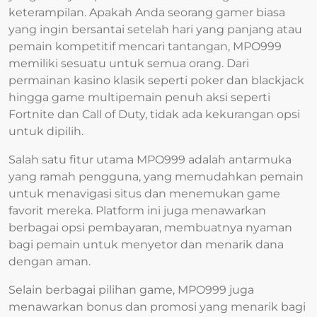
keterampilan. Apakah Anda seorang gamer biasa
yang ingin bersantai setelah hari yang panjang atau
pemain kompetitif mencari tantangan, MPO999
memiliki sesuatu untuk semua orang. Dari
permainan kasino klasik seperti poker dan blackjack
hingga game multipemain penuh aksi seperti
Fortnite dan Call of Duty, tidak ada kekurangan opsi
untuk dipilih.
Salah satu fitur utama MPO999 adalah antarmuka
yang ramah pengguna, yang memudahkan pemain
untuk menavigasi situs dan menemukan game
favorit mereka. Platform ini juga menawarkan
berbagai opsi pembayaran, membuatnya nyaman
bagi pemain untuk menyetor dan menarik dana
dengan aman.
Selain berbagai pilihan game, MPO999 juga
menawarkan bonus dan promosi yang menarik bagi