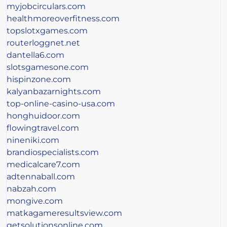
myjobcirculars.com
healthmoreoverfitness.com
topslotxgames.com
routerloggnet.net
dantella6.com
slotsgamesone.com
hispinzone.com
kalyanbazarnights.com
top-online-casino-usa.com
honghuidoor.com
flowingtravel.com
nineniki.com
brandiospecialists.com
medicalcare7.com
adtennaball.com
nabzah.com
mongive.com
matkagameresultsview.com
getsolutionsonline.com