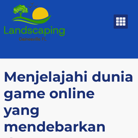
Skip
to
content
Menjelajahi dunia
game online
yang
mendebarkan