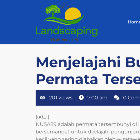
Skip
to
content
Hom
Menjelajahi B
Permata Terse
201 views
7:00 am
0 Com
[ad_1]
NUSA89 adalah permata tersembunyi di 
bersemangat untuk dijelajahi pengunjung.
kecil yang sering diabaikan oleh wisataw