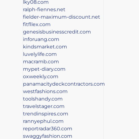
lky08.com
ralph-fiennes.net
fielder-maximum-discount.net
fitfllex.com
genesisbusinesscredit.com
inforuang.com
kindsmarket.com
luvelylife.com
macramb.com
mypet-diary.com
oxweekly.com
panamacitydeckcontractors.com
westfashions.com
toolshandy.com
travelstager.com
trendinspires.com
rannyephul.com
reportradar360.com
swaggyfashion.com