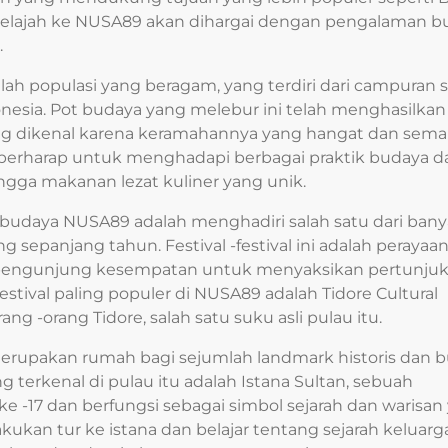
elajah ke NUSA89 akan dihargai dengan pengalaman b
.
ah populasi yang beragam, yang terdiri dari campuran 
donesia. Pot budaya yang melebur ini telah menghasilkan
ng dikenal karena keramahannya yang hangat dan sem
erharap untuk menghadapi berbagai praktik budaya d
 hingga makanan lezat kuliner yang unik.
 budaya NUSA89 adalah menghadiri salah satu dari ban
g sepanjang tahun. Festival -festival ini adalah perayaa
pengunjung kesempatan untuk menyaksikan pertunju
u festival paling populer di NUSA89 adalah Tidore Cultural
ang -orang Tidore, salah satu suku asli pulau itu.
merupakan rumah bagi sejumlah landmark historis dan 
ing terkenal di pulau itu adalah Istana Sultan, sebuah
e -17 dan berfungsi sebagai simbol sejarah dan warisan
kukan tur ke istana dan belajar tentang sejarah keluarg