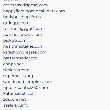
mattress-disposal.com
happyflooringandcabinets.com
bodybuildinglife.co
qrdoggy.com
technologygud.com
realshocknews.com
pickgb.com
healthmistakes.com
ksfashiondresses.com
patterntrader.org
cnhpa.net
sitalotus.com
supernotes.org
worldsportsempires.com
updatecentral360.com
katamastah.com
zqscore.net
aseleraio.info