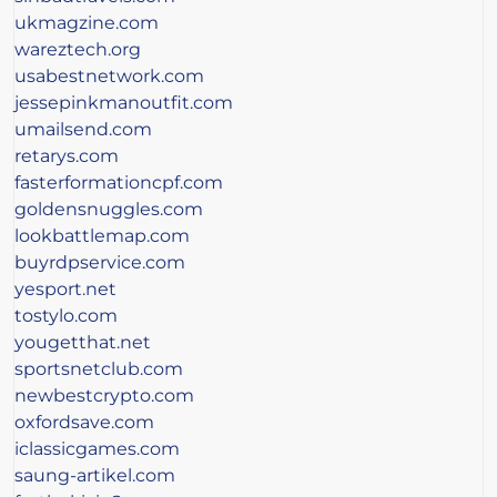
ukmagzine.com
wareztech.org
usabestnetwork.com
jessepinkmanoutfit.com
umailsend.com
retarys.com
fasterformationcpf.com
goldensnuggles.com
lookbattlemap.com
buyrdpservice.com
yesport.net
tostylo.com
yougetthat.net
sportsnetclub.com
newbestcrypto.com
oxfordsave.com
iclassicgames.com
saung-artikel.com