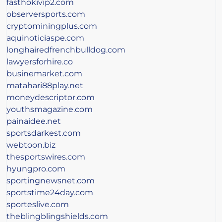
fasthokivip2.com
observersports.com
cryptominingplus.com
aquinoticiaspe.com
longhairedfrenchbulldog.com
lawyersforhire.co
businemarket.com
matahari88play.net
moneydescriptor.com
youthsmagazine.com
painaidee.net
sportsdarkest.com
webtoon.biz
thesportswires.com
hyungpro.com
sportingnewsnet.com
sportstime24day.com
sporteslive.com
theblingblingshields.com