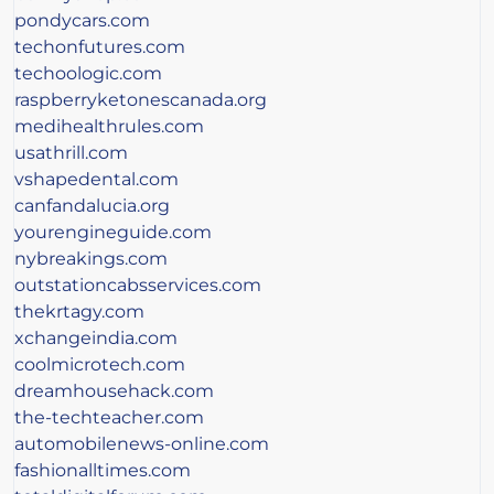
pondycars.com
techonfutures.com
techoologic.com
raspberryketonescanada.org
medihealthrules.com
usathrill.com
vshapedental.com
canfandalucia.org
yourengineguide.com
nybreakings.com
outstationcabsservices.com
thekrtagy.com
xchangeindia.com
coolmicrotech.com
dreamhousehack.com
the-techteacher.com
automobilenews-online.com
fashionalltimes.com