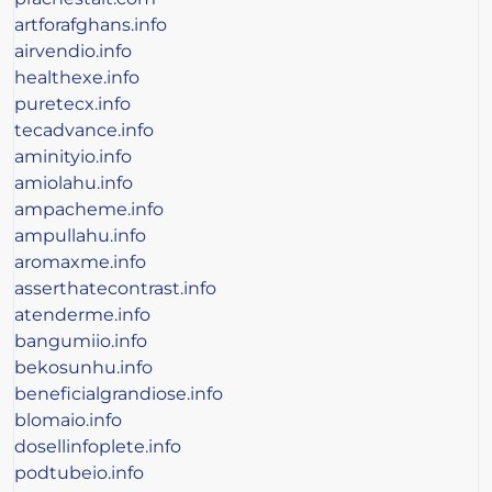
artforafghans.info
airvendio.info
healthexe.info
puretecx.info
tecadvance.info
aminityio.info
amiolahu.info
ampacheme.info
ampullahu.info
aromaxme.info
asserthatecontrast.info
atenderme.info
bangumiio.info
bekosunhu.info
beneficialgrandiose.info
blomaio.info
dosellinfoplete.info
podtubeio.info