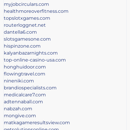
myjobcirculars.com
healthmoreoverfitness.com
topslotxgames.com
routerloggnet.net
dantella6.com
slotsgamesone.com
hispinzone.com
kalyanbazarnights.com
top-online-casino-usa.com
honghuidoor.com
flowingtravel.com
nineniki.com
brandiospecialists.com
medicalcare7.com
adtennaball.com
nabzah.com
mongive.com
matkagameresultsview.com
getsolutionsonline.com