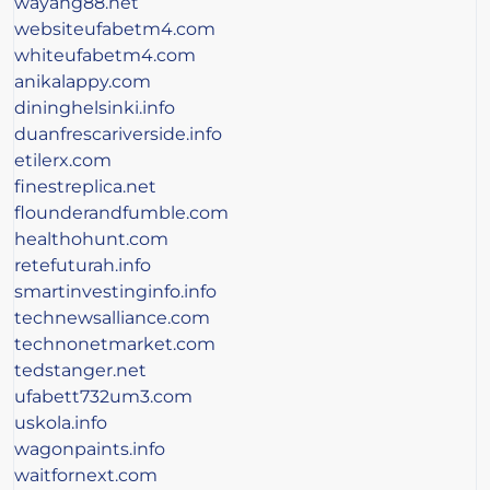
wayang88.net
websiteufabetm4.com
whiteufabetm4.com
anikalappy.com
dininghelsinki.info
duanfrescariverside.info
etilerx.com
finestreplica.net
flounderandfumble.com
healthohunt.com
retefuturah.info
smartinvestinginfo.info
technewsalliance.com
technonetmarket.com
tedstanger.net
ufabett732um3.com
uskola.info
wagonpaints.info
waitfornext.com