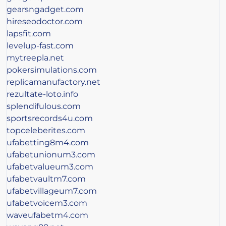
gearsngadget.com
hireseodoctor.com
lapsfit.com
levelup-fast.com
mytreepla.net
pokersimulations.com
replicamanufactory.net
rezultate-loto.info
splendifulous.com
sportsrecords4u.com
topceleberites.com
ufabetting8m4.com
ufabetunionum3.com
ufabetvalueum3.com
ufabetvaultm7.com
ufabetvillageum7.com
ufabetvoicem3.com
waveufabetm4.com