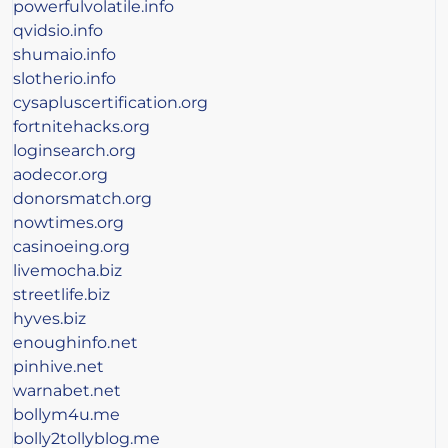
powerfulvolatile.info
qvidsio.info
shumaio.info
slotherio.info
cysapluscertification.org
fortnitehacks.org
loginsearch.org
aodecor.org
donorsmatch.org
nowtimes.org
casinoeing.org
livemocha.biz
streetlife.biz
hyves.biz
enoughinfo.net
pinhive.net
warnabet.net
bollym4u.me
bolly2tollyblog.me