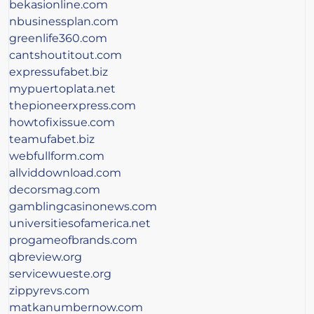
bekasionline.com
nbusinessplan.com
greenlife360.com
cantshoutitout.com
expressufabet.biz
mypuertoplata.net
thepioneerxpress.com
howtofixissue.com
teamufabet.biz
webfullform.com
allviddownload.com
decorsmag.com
gamblingcasinonews.com
universitiesofamerica.net
progameofbrands.com
qbreview.org
servicewueste.org
zippyrevs.com
matkanumbernow.com