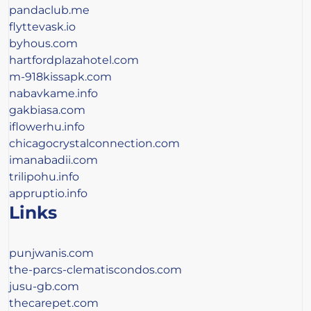
pandaclub.me
flyttevask.io
byhous.com
hartfordplazahotel.com
m-918kissapk.com
nabavkame.info
gakbiasa.com
iflowerhu.info
chicagocrystalconnection.com
imanabadii.com
trilipohu.info
appruptio.info
Links
punjwanis.com
the-parcs-clematiscondos.com
jusu-gb.com
thecarepet.com