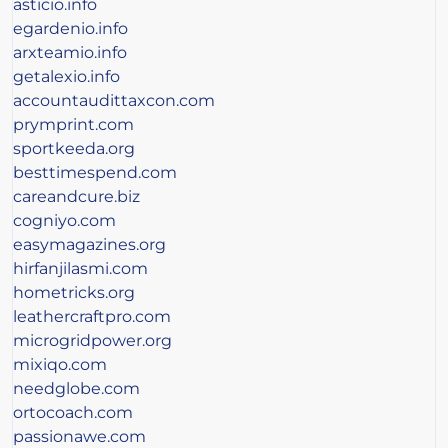
asticio.info
egardenio.info
arxteamio.info
getalexio.info
accountaudittaxcon.com
prymprint.com
sportkeeda.org
besttimespend.com
careandcure.biz
cogniyo.com
easymagazines.org
hirfanjilasmi.com
hometricks.org
leathercraftpro.com
microgridpower.org
mixiqo.com
needglobe.com
ortocoach.com
passionawe.com