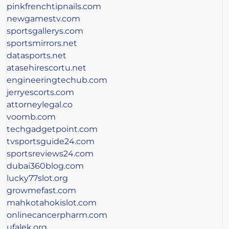
pinkfrenchtipnails.com
newgamestv.com
sportsgallerys.com
sportsmirrors.net
datasports.net
atasehirescortu.net
engineeringtechub.com
jerryescorts.com
attorneylegal.co
voomb.com
techgadgetpoint.com
tvsportsguide24.com
sportsreviews24.com
dubai360blog.com
lucky77slot.org
growmefast.com
mahkotahokislot.com
onlinecancerpharm.com
ufalek.org