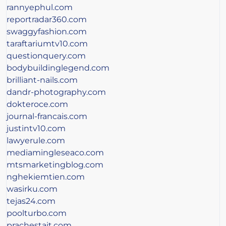
rannyephul.com
reportradar360.com
swaggyfashion.com
taraftariumtv10.com
questionquery.com
bodybuildinglegend.com
brilliant-nails.com
dandr-photography.com
dokteroce.com
journal-francais.com
justintv10.com
lawyerule.com
mediamingleseaco.com
mtsmarketingblog.com
nghekiemtien.com
wasirku.com
tejas24.com
poolturbo.com
prachestait.com