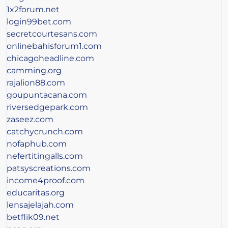
1x2forum.net
login99bet.com
secretcourtesans.com
onlinebahisforum1.com
chicagoheadline.com
camming.org
rajalion88.com
goupuntacana.com
riversedgepark.com
zaseez.com
catchycrunch.com
nofaphub.com
nefertitingalls.com
patsyscreations.com
income4proof.com
educaritas.org
lensajelajah.com
betflik09.net