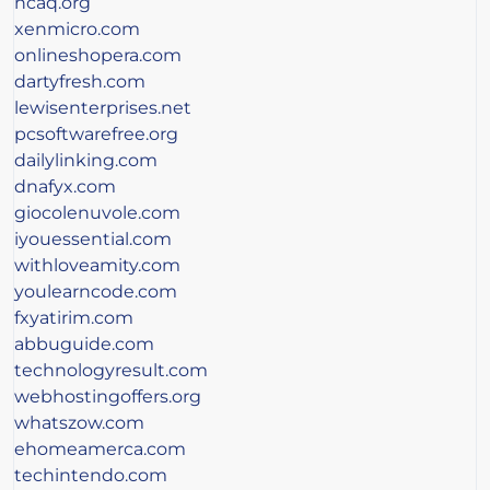
ncaq.org
xenmicro.com
onlineshopera.com
dartyfresh.com
lewisenterprises.net
pcsoftwarefree.org
dailylinking.com
dnafyx.com
giocolenuvole.com
iyouessential.com
withloveamity.com
youlearncode.com
fxyatirim.com
abbuguide.com
technologyresult.com
webhostingoffers.org
whatszow.com
ehomeamerca.com
techintendo.com