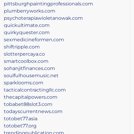
pittsburghpaintingprofessionals.com
plumberryworks.com
psychoterapiawioletanowak.com
quickultimate.com
quirkyquester.com
sexmedicineformen.com
shiftripple.com
slotterpercaya.co
smartcoolbox.com
sohanjitfinances.com
soulfulhousemusic.net
sparklooms.com
tacticalcontractingllc.com
thecapitalpowers.com
tobabet88slot3.com
todayscurrentnews.com
totobet77.asia
totobet77.org
trendingpublication.com