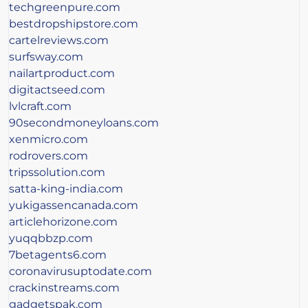
techgreenpure.com
bestdropshipstore.com
cartelreviews.com
surfsway.com
nailartproduct.com
digitactseed.com
lvlcraft.com
90secondmoneyloans.com
xenmicro.com
rodrovers.com
tripssolution.com
satta-king-india.com
yukigassencanada.com
articlehorizone.com
yuqqbbzp.com
7betagents6.com
coronavirusuptodate.com
crackinstreams.com
gadgetspak.com