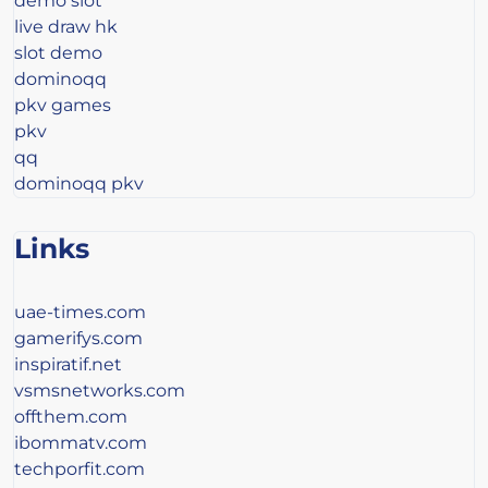
demo slot
live draw hk
slot demo
dominoqq
pkv games
pkv
qq
dominoqq pkv
Links
uae-times.com
gamerifys.com
inspiratif.net
vsmsnetworks.com
offthem.com
ibommatv.com
techporfit.com