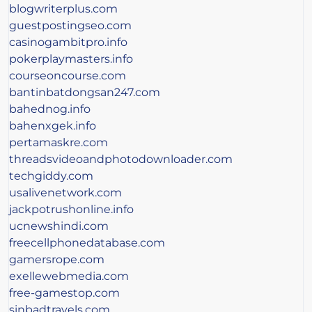
blogwriterplus.com
guestpostingseo.com
casinogambitpro.info
pokerplaymasters.info
courseoncourse.com
bantinbatdongsan247.com
bahednog.info
bahenxgek.info
pertamaskre.com
threadsvideoandphotodownloader.com
techgiddy.com
usalivenetwork.com
jackpotrushonline.info
ucnewshindi.com
freecellphonedatabase.com
gamersrope.com
exellewebmedia.com
free-gamestop.com
sinbadtravels.com