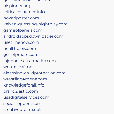
hispinner.org
criticalinsurance.info
nokariposter.com
kalyan-guessing-nightplay.com
gameofpanels.com
androidappsdownloader.com
usetimenow.com
healthblow.com
gohelpmate.com
rajdhani-satta-matka.com
writerscraft.net
elearning-childprotection.com
wrestling4mena.com
knowledgeforall.info
brand2lastio.com
usadigitalservices.com
socialhoppers.com
creativedream.net