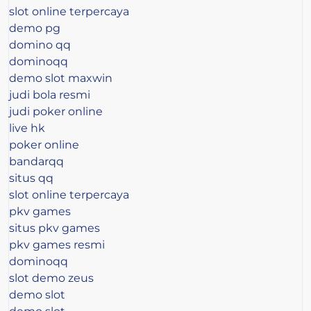
slot online terpercaya
demo pg
domino qq
dominoqq
demo slot maxwin
judi bola resmi
judi poker online
live hk
poker online
bandarqq
situs qq
slot online terpercaya
pkv games
situs pkv games
pkv games resmi
dominoqq
slot demo zeus
demo slot