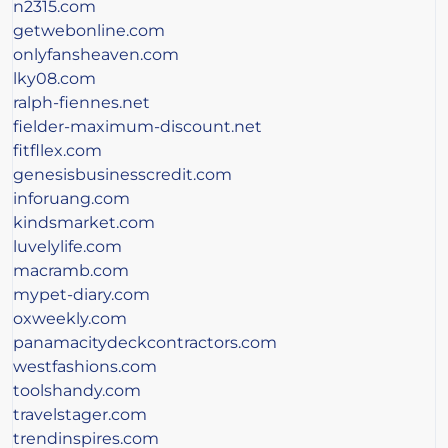
n2315.com
getwebonline.com
onlyfansheaven.com
lky08.com
ralph-fiennes.net
fielder-maximum-discount.net
fitfllex.com
genesisbusinesscredit.com
inforuang.com
kindsmarket.com
luvelylife.com
macramb.com
mypet-diary.com
oxweekly.com
panamacitydeckcontractors.com
westfashions.com
toolshandy.com
travelstager.com
trendinspires.com