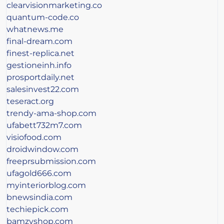
clearvisionmarketing.co
quantum-code.co
whatnews.me
final-dream.com
finest-replica.net
gestioneinh.info
prosportdaily.net
salesinvest22.com
teseract.org
trendy-ama-shop.com
ufabett732m7.com
visiofood.com
droidwindow.com
freeprsubmission.com
ufagold666.com
myinteriorblog.com
bnewsindia.com
techiepick.com
bamzyshop.com