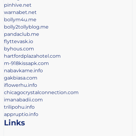
pinhive.net
warnabet.net
bollym4u.me
bolly2tollyblog.me
pandaclub.me
flyttevask.io
byhous.com
hartfordplazahotel.com
m-918kissapk.com
nabavkame.info
gakbiasa.com
iflowerhu.info
chicagocrystalconnection.com
imanabadii.com
trilipohu.info
appruptio.info
Links