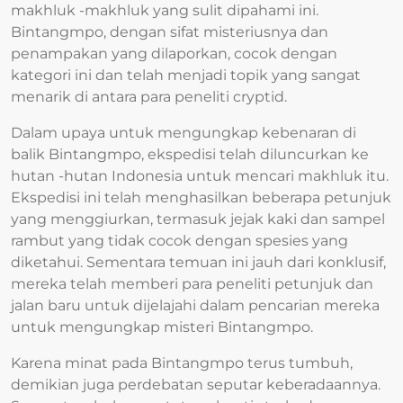
makhluk -makhluk yang sulit dipahami ini.
Bintangmpo, dengan sifat misteriusnya dan
penampakan yang dilaporkan, cocok dengan
kategori ini dan telah menjadi topik yang sangat
menarik di antara para peneliti cryptid.
Dalam upaya untuk mengungkap kebenaran di
balik Bintangmpo, ekspedisi telah diluncurkan ke
hutan -hutan Indonesia untuk mencari makhluk itu.
Ekspedisi ini telah menghasilkan beberapa petunjuk
yang menggiurkan, termasuk jejak kaki dan sampel
rambut yang tidak cocok dengan spesies yang
diketahui. Sementara temuan ini jauh dari konklusif,
mereka telah memberi para peneliti petunjuk dan
jalan baru untuk dijelajahi dalam pencarian mereka
untuk mengungkap misteri Bintangmpo.
Karena minat pada Bintangmpo terus tumbuh,
demikian juga perdebatan seputar keberadaannya.