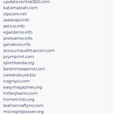
updatecentral360.com
katamastah.com
zqscore.net
aseleraio.info
asticio.info
egardenio.info
arxteamio.info
getalexio.info
accountaudittaxcon.com
prymprint.com
sportkeeda.org
besttimespend.com
careandcure.biz
cogniyo.com
easymagazines.org
hirfanjilasmi.com
hometricks.org
leathercraftpro.com
microgridpower.org