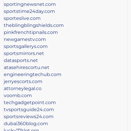
sportingnewsnet.com
sportstime24day.com
sporteslive.com
theblingblingshields.com
pinkfrenchtipnails.com
newgamestv.com
sportsgallerys.com
sportsmirrors.net
datasports.net
atasehirescortu.net
engineeringtechub.com
jerryescorts.com
attorneylegal.co
voomb.com
techgadgetpoint.com
tvsportsguide24.com
sportsreviews24.com
dubai360blog.com
lucky77slot.org