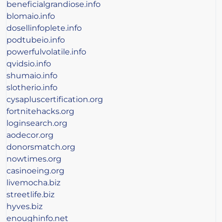
beneficialgrandiose.info
blomaio.info
dosellinfoplete.info
podtubeio.info
powerfulvolatile.info
qvidsio.info
shumaio.info
slotherio.info
cysapluscertification.org
fortnitehacks.org
loginsearch.org
aodecor.org
donorsmatch.org
nowtimes.org
casinoeing.org
livemocha.biz
streetlife.biz
hyves.biz
enoughinfo.net