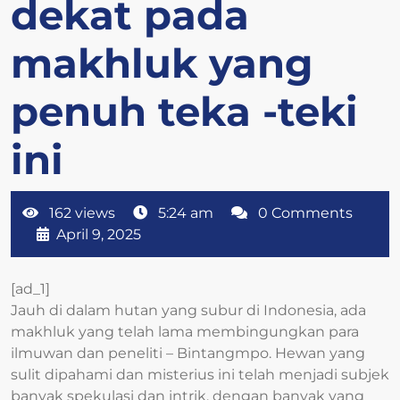
dekat pada
makhluk yang
penuh teka -teki
ini
162 views
5:24 am
0 Comments
April 9, 2025
[ad_1]
Jauh di dalam hutan yang subur di Indonesia, ada
makhluk yang telah lama membingungkan para
ilmuwan dan peneliti – Bintangmpo. Hewan yang
sulit dipahami dan misterius ini telah menjadi subjek
banyak spekulasi dan intrik, dengan banyak yang