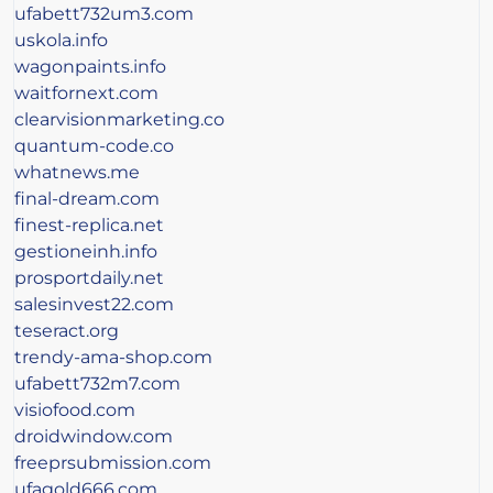
ufabett732um3.com
uskola.info
wagonpaints.info
waitfornext.com
clearvisionmarketing.co
quantum-code.co
whatnews.me
final-dream.com
finest-replica.net
gestioneinh.info
prosportdaily.net
salesinvest22.com
teseract.org
trendy-ama-shop.com
ufabett732m7.com
visiofood.com
droidwindow.com
freeprsubmission.com
ufagold666.com