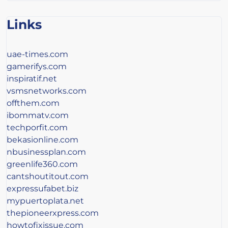
Links
uae-times.com
gamerifys.com
inspiratif.net
vsmsnetworks.com
offthem.com
ibommatv.com
techporfit.com
bekasionline.com
nbusinessplan.com
greenlife360.com
cantshoutitout.com
expressufabet.biz
mypuertoplata.net
thepioneerxpress.com
howtofixissue.com