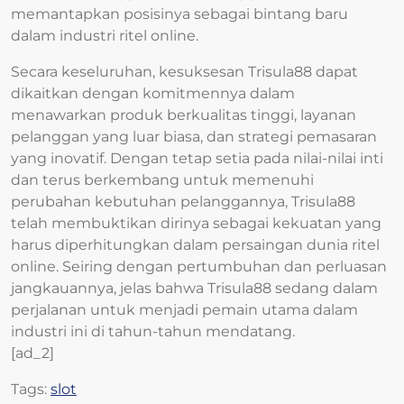
memantapkan posisinya sebagai bintang baru
dalam industri ritel online.
Secara keseluruhan, kesuksesan Trisula88 dapat
dikaitkan dengan komitmennya dalam
menawarkan produk berkualitas tinggi, layanan
pelanggan yang luar biasa, dan strategi pemasaran
yang inovatif. Dengan tetap setia pada nilai-nilai inti
dan terus berkembang untuk memenuhi
perubahan kebutuhan pelanggannya, Trisula88
telah membuktikan dirinya sebagai kekuatan yang
harus diperhitungkan dalam persaingan dunia ritel
online. Seiring dengan pertumbuhan dan perluasan
jangkauannya, jelas bahwa Trisula88 sedang dalam
perjalanan untuk menjadi pemain utama dalam
industri ini di tahun-tahun mendatang.
[ad_2]
Tags:
slot