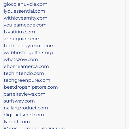
giocolenuvole.com
iyouessential.com
withloveamity.com
youlearncode.com
fxyatirim.com
abbuguide.com
technologyresult.com
webhostingoffers.org
whatszow.com
ehomeamerca.com
techintendo.com
techgreenpure.com
bestdropshipstore.com
cartelreviews.com
surfsway.com
nailartproduct.com
digitactseed.com
lvlcraft.com
90secondmoneyloans.com