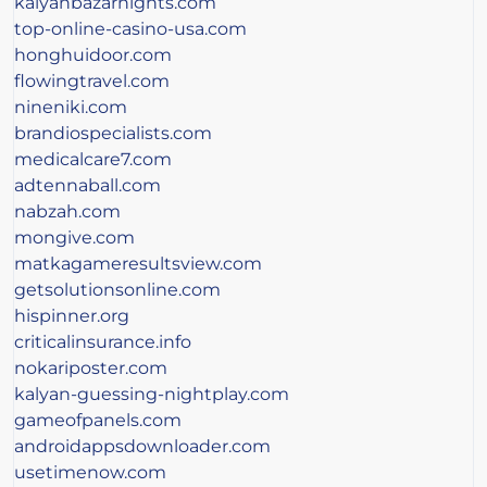
kalyanbazarnights.com
top-online-casino-usa.com
honghuidoor.com
flowingtravel.com
nineniki.com
brandiospecialists.com
medicalcare7.com
adtennaball.com
nabzah.com
mongive.com
matkagameresultsview.com
getsolutionsonline.com
hispinner.org
criticalinsurance.info
nokariposter.com
kalyan-guessing-nightplay.com
gameofpanels.com
androidappsdownloader.com
usetimenow.com