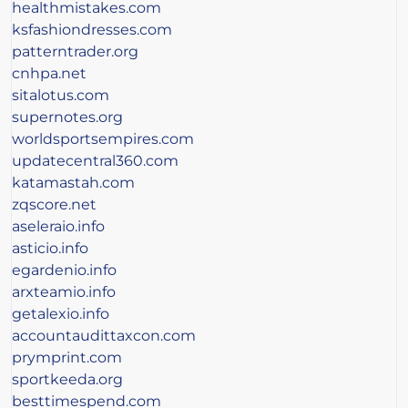
healthmistakes.com
ksfashiondresses.com
patterntrader.org
cnhpa.net
sitalotus.com
supernotes.org
worldsportsempires.com
updatecentral360.com
katamastah.com
zqscore.net
aseleraio.info
asticio.info
egardenio.info
arxteamio.info
getalexio.info
accountaudittaxcon.com
prymprint.com
sportkeeda.org
besttimespend.com