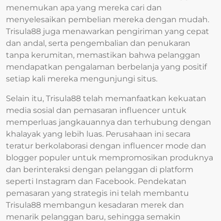
menemukan apa yang mereka cari dan
menyelesaikan pembelian mereka dengan mudah.
Trisula88 juga menawarkan pengiriman yang cepat
dan andal, serta pengembalian dan penukaran
tanpa kerumitan, memastikan bahwa pelanggan
mendapatkan pengalaman berbelanja yang positif
setiap kali mereka mengunjungi situs.
Selain itu, Trisula88 telah memanfaatkan kekuatan
media sosial dan pemasaran influencer untuk
memperluas jangkauannya dan terhubung dengan
khalayak yang lebih luas. Perusahaan ini secara
teratur berkolaborasi dengan influencer mode dan
blogger populer untuk mempromosikan produknya
dan berinteraksi dengan pelanggan di platform
seperti Instagram dan Facebook. Pendekatan
pemasaran yang strategis ini telah membantu
Trisula88 membangun kesadaran merek dan
menarik pelanggan baru, sehingga semakin