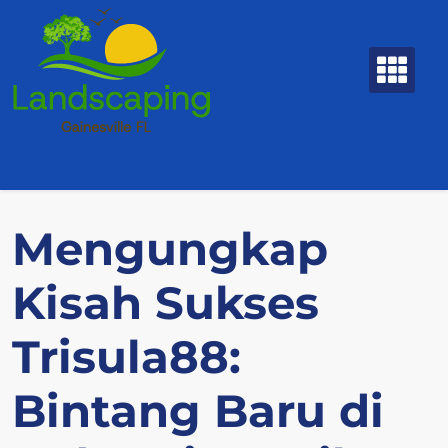
Skip
to
content
Mengungkap
Kisah Sukses
Trisula88:
Bintang Baru di