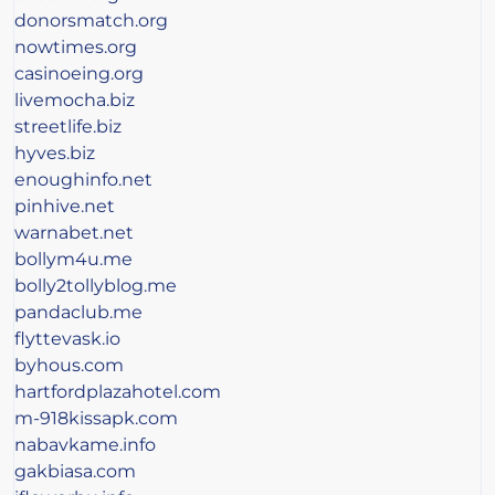
donorsmatch.org
nowtimes.org
casinoeing.org
livemocha.biz
streetlife.biz
hyves.biz
enoughinfo.net
pinhive.net
warnabet.net
bollym4u.me
bolly2tollyblog.me
pandaclub.me
flyttevask.io
byhous.com
hartfordplazahotel.com
m-918kissapk.com
nabavkame.info
gakbiasa.com