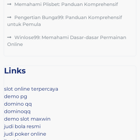
Memahami Plisbet: Panduan Komprehensif
Pengertian Bunga99: Panduan Komprehensif
untuk Pemula
Winlose99: Memahami Dasar-dasar Permainan
Online
Links
slot online terpercaya
demo pg
domino qq
dominoqq
demo slot maxwin
judi bola resmi
judi poker online