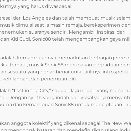
kutnya yang harus diwaspadai.
berasal dari Los Angeles dan telah membuat musik selam
musik dimulai saat ia masih remaja, bereksperimen de
menemukan suaranya sendiri. Mengambil inspirasi dari
t, dan Kid Cudi, Sonic88 telah mengembangkan gaya mil
ain adalah kemampuannya memadukan berbagai genre 
rock alternatif, musik Sonic88 merupakan perpaduan ber
 sesuatu yang benar-benar unik. Liriknya introspektif
 kehilangan, dan penemuan diri.
alah “Lost in the City,” sebuah lagu indah yang menamp
user. Dengan synth yang indah dan vokal yang menyent
 sempurna dari kemampuan Sonic88 untuk menciptakan mu
pakan anggota kolektif yang dikenal sebagai The New Wa
ang mendobrak batasan dan mendefinisikan ulang indus