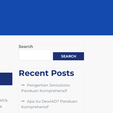
Search
SEARCH
Recent Posts
Pengertian Jeniustoto:
Panduan Komprehensif
rtis
Apa itu Dewi4D? Panduan
a
Komprehensif