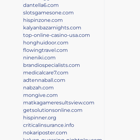
dantella6.com
slotsgamesone.com
hispinzone.com
kalyanbazarnights.com
top-online-casino-usa.com
honghuidoor.com
flowingtravel.com
nineniki.com
brandiospecialists.com
medicalcare7.com
adtennaball.com
nabzah.com
mongive.com
matkagameresultsview.com
getsolutionsonline.com
hispinner.org
criticalinsurance.info
nokariposter.com