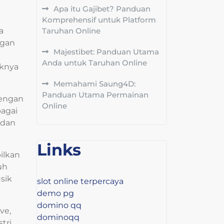
Apa itu Gajibet? Panduan
Komprehensif untuk Platform
a
Taruhan Online
ngan
Majestibet: Panduan Utama
Anda untuk Taruhan Online
iknya
Memahami Saung4D:
Panduan Utama Permainan
dengan
Online
bagai
 dan
Links
ilkan
uh
sik
slot online terpercaya
demo pg
domino qq
ve,
dominoqq
tri