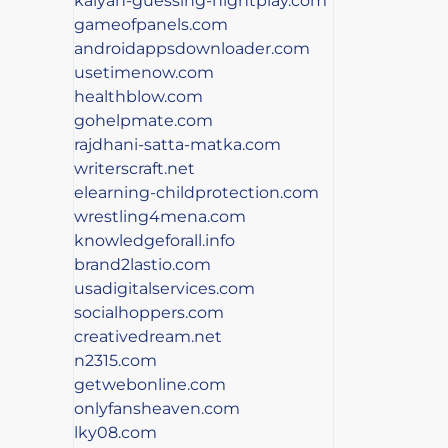
kalyan-guessing-nightplay.com
gameofpanels.com
androidappsdownloader.com
usetimenow.com
healthblow.com
gohelpmate.com
rajdhani-satta-matka.com
writerscraft.net
elearning-childprotection.com
wrestling4mena.com
knowledgeforall.info
brand2lastio.com
usadigitalservices.com
socialhoppers.com
creativedream.net
n2315.com
getwebonline.com
onlyfansheaven.com
lky08.com