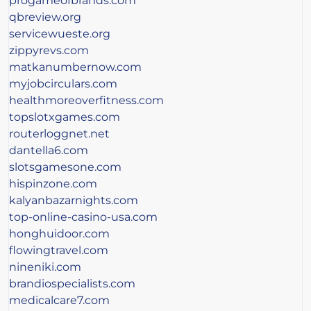
progameofbrands.com
qbreview.org
servicewueste.org
zippyrevs.com
matkanumbernow.com
myjobcirculars.com
healthmoreoverfitness.com
topslotxgames.com
routerloggnet.net
dantella6.com
slotsgamesone.com
hispinzone.com
kalyanbazarnights.com
top-online-casino-usa.com
honghuidoor.com
flowingtravel.com
nineniki.com
brandiospecialists.com
medicalcare7.com