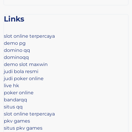
Links
slot online terpercaya
demo pg
domino qq
dominoqq
demo slot maxwin
judi bola resmi
judi poker online
live hk
poker online
bandarqq
situs qq
slot online terpercaya
pkv games
situs pkv games