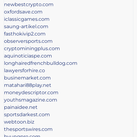
newbestcrypto.com
oxfordsave.com
iclassicgames.com
saung-artikel.com
fasthokivip2.com
observersports.com
cryptominingplus.com
aquinoticiaspe.com
longhairedfrenchbulldog.com
lawyersforhire.co
businemarket.com
matahari88play.net
moneydescriptor.com
youthsmagazine.com
painaidee.net
sportsdarkest.com
webtoon.biz
thesportswires.com
hyungpro.com