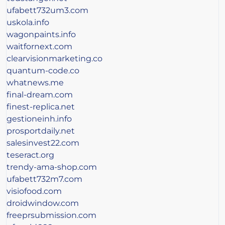
ufabett732um3.com
uskola.info
wagonpaints.info
waitfornext.com
clearvisionmarketing.co
quantum-code.co
whatnews.me
final-dream.com
finest-replica.net
gestioneinh.info
prosportdaily.net
salesinvest22.com
teseract.org
trendy-ama-shop.com
ufabett732m7.com
visiofood.com
droidwindow.com
freeprsubmission.com