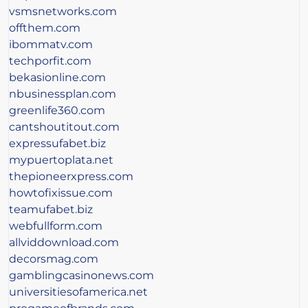
vsmsnetworks.com
offthem.com
ibommatv.com
techporfit.com
bekasionline.com
nbusinessplan.com
greenlife360.com
cantshoutitout.com
expressufabet.biz
mypuertoplata.net
thepioneerxpress.com
howtofixissue.com
teamufabet.biz
webfullform.com
allviddownload.com
decorsmag.com
gamblingcasinonews.com
universitiesofamerica.net