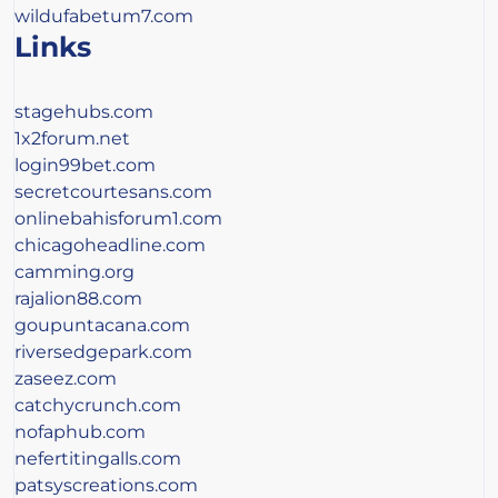
wildufabetum7.com
Links
stagehubs.com
1x2forum.net
login99bet.com
secretcourtesans.com
onlinebahisforum1.com
chicagoheadline.com
camming.org
rajalion88.com
goupuntacana.com
riversedgepark.com
zaseez.com
catchycrunch.com
nofaphub.com
nefertitingalls.com
patsyscreations.com