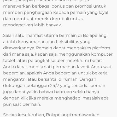
menawarkan berbagai bonus dan promosi untuk
memberi penghargaan kepada pemain yang loyal
dan membuat mereka kembali untuk
mendapatkan lebih banyak.
Salah satu manfaat utama bermain di Bolapelangi
adalah kenyamanan dan fleksibilitas yang
ditawarkannya. Pemain dapat mengakses platform
dari mana saja, kapan saja, menggunakan komputer,
tablet, atau perangkat seluler mereka. Ini berarti
Anda dapat menikmati permainan favorit Anda saat
bepergian, apakah Anda bepergian untuk bekerja,
mengantri, atau bersantai di rumah. Dengan
dukungan pelanggan 24/7 yang tersedia, pemain
juga dapat yakin bahwa bantuan selalu hanya
dengan klik jika mereka menghadapi masalah apa
pun saat bermain.
Secara keseluruhan, Bolapelangi menawarkan