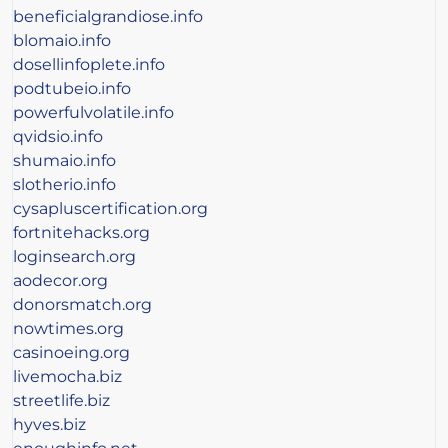
beneficialgrandiose.info
blomaio.info
dosellinfoplete.info
podtubeio.info
powerfulvolatile.info
qvidsio.info
shumaio.info
slotherio.info
cysapluscertification.org
fortnitehacks.org
loginsearch.org
aodecor.org
donorsmatch.org
nowtimes.org
casinoeing.org
livemocha.biz
streetlife.biz
hyves.biz