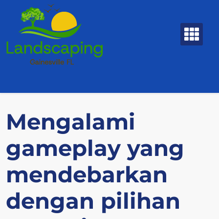
Skip
to
content
Mengalami
gameplay yang
mendebarkan
dengan pilihan