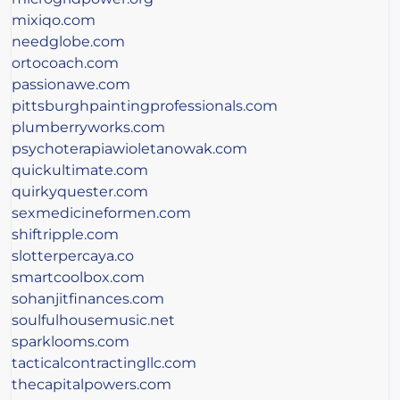
mixiqo.com
needglobe.com
ortocoach.com
passionawe.com
pittsburghpaintingprofessionals.com
plumberryworks.com
psychoterapiawioletanowak.com
quickultimate.com
quirkyquester.com
sexmedicineformen.com
shiftripple.com
slotterpercaya.co
smartcoolbox.com
sohanjitfinances.com
soulfulhousemusic.net
sparklooms.com
tacticalcontractingllc.com
thecapitalpowers.com