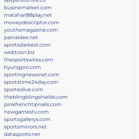
lawyersforhire.co
businemarket.com
matahari88play.net
moneydescriptor.com
youthsmagazine.com
painaidee.net
sportsdarkest.com
webtoon.biz
thesportswires.com
hyungpro.com
sportingnewsnet.com
sportstime24day.com
sporteslive.com
theblingblingshields.com
pinkfrenchtipnails.com
newgamestv.com
sportsgallerys.com
sportsmirrors.net
datasports.net