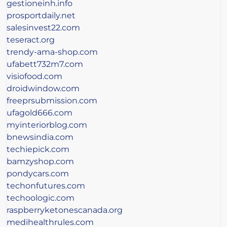
gestioneinh.info
prosportdaily.net
salesinvest22.com
teseract.org
trendy-ama-shop.com
ufabett732m7.com
visiofood.com
droidwindow.com
freeprsubmission.com
ufagold666.com
myinteriorblog.com
bnewsindia.com
techiepick.com
bamzyshop.com
pondycars.com
techonfutures.com
techoologic.com
raspberryketonescanada.org
medihealthrules.com