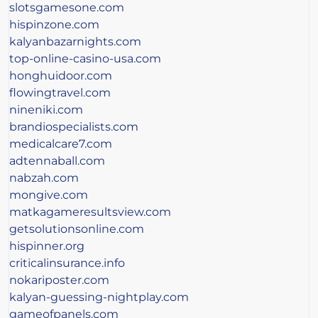
slotsgamesone.com
hispinzone.com
kalyanbazarnights.com
top-online-casino-usa.com
honghuidoor.com
flowingtravel.com
nineniki.com
brandiospecialists.com
medicalcare7.com
adtennaball.com
nabzah.com
mongive.com
matkagameresultsview.com
getsolutionsonline.com
hispinner.org
criticalinsurance.info
nokariposter.com
kalyan-guessing-nightplay.com
gameofpanels.com