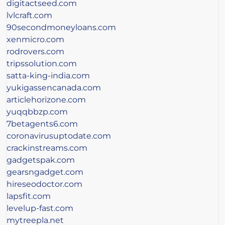
digitactseed.com
lvlcraft.com
90secondmoneyloans.com
xenmicro.com
rodrovers.com
tripssolution.com
satta-king-india.com
yukigassencanada.com
articlehorizone.com
yuqqbbzp.com
7betagents6.com
coronavirusuptodate.com
crackinstreams.com
gadgetspak.com
gearsngadget.com
hireseodoctor.com
lapsfit.com
levelup-fast.com
mytreepla.net