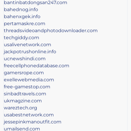
bantinbatdongsan247.com
bahednog.info
bahenxgek.info
pertamaskre.com
threadsvideoandphotodownloader.com
techgiddy.com
usalivenetwork.com
jackpotrushonline.info
ucnewshindi.com
freecellphonedatabase.com
gamersrope.com
exellewebmedia.com
free-gamestop.com
sinbadtravels.com
ukmagzine.com
wareztech.org
usabestnetwork.com
jessepinkmanoutfit.com
umailsend.com