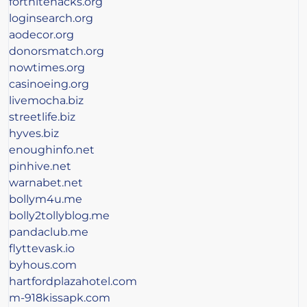
fortnitehacks.org
loginsearch.org
aodecor.org
donorsmatch.org
nowtimes.org
casinoeing.org
livemocha.biz
streetlife.biz
hyves.biz
enoughinfo.net
pinhive.net
warnabet.net
bollym4u.me
bolly2tollyblog.me
pandaclub.me
flyttevask.io
byhous.com
hartfordplazahotel.com
m-918kissapk.com