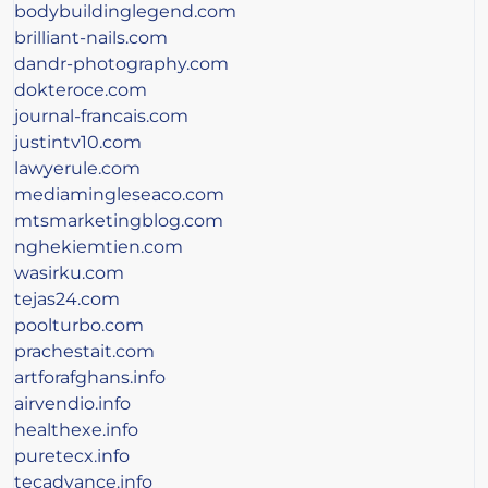
bodybuildinglegend.com
brilliant-nails.com
dandr-photography.com
dokteroce.com
journal-francais.com
justintv10.com
lawyerule.com
mediamingleseaco.com
mtsmarketingblog.com
nghekiemtien.com
wasirku.com
tejas24.com
poolturbo.com
prachestait.com
artforafghans.info
airvendio.info
healthexe.info
puretecx.info
tecadvance.info