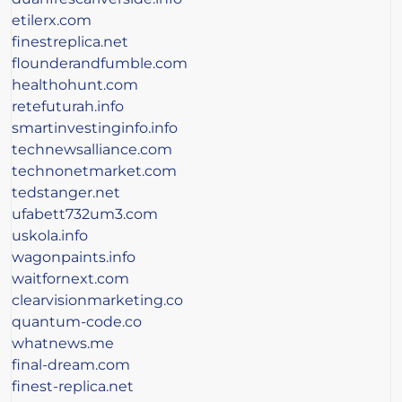
etilerx.com
finestreplica.net
flounderandfumble.com
healthohunt.com
retefuturah.info
smartinvestinginfo.info
technewsalliance.com
technonetmarket.com
tedstanger.net
ufabett732um3.com
uskola.info
wagonpaints.info
waitfornext.com
clearvisionmarketing.co
quantum-code.co
whatnews.me
final-dream.com
finest-replica.net