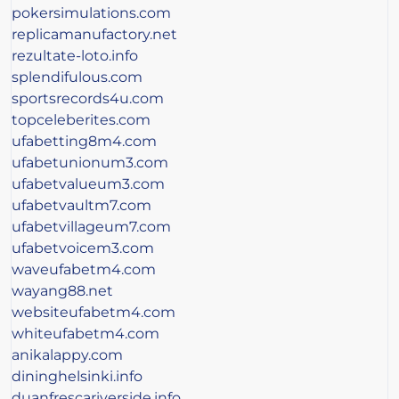
pokersimulations.com
replicamanufactory.net
rezultate-loto.info
splendifulous.com
sportsrecords4u.com
topceleberites.com
ufabetting8m4.com
ufabetunionum3.com
ufabetvalueum3.com
ufabetvaultm7.com
ufabetvillageum7.com
ufabetvoicem3.com
waveufabetm4.com
wayang88.net
websiteufabetm4.com
whiteufabetm4.com
anikalappy.com
dininghelsinki.info
duanfrescariverside.info