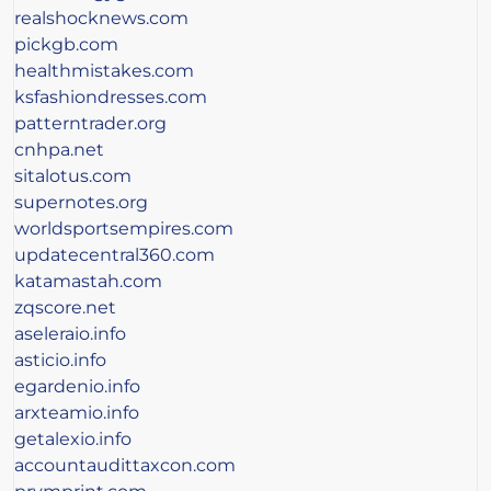
realshocknews.com
pickgb.com
healthmistakes.com
ksfashiondresses.com
patterntrader.org
cnhpa.net
sitalotus.com
supernotes.org
worldsportsempires.com
updatecentral360.com
katamastah.com
zqscore.net
aseleraio.info
asticio.info
egardenio.info
arxteamio.info
getalexio.info
accountaudittaxcon.com