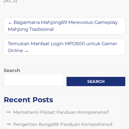
[ad_2]
Post
Bagaimana Mahjong69 Merevolusi Gameplay
navigation
Mahjong Tradisional
Temukan Manfaat Login MPO500 untuk Gamer
Online
Search
SEARCH
Recent Posts
Memahami Plisbet: Panduan Komprehensif
Pengertian Bunga99: Panduan Komprehensif