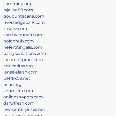
camming.org
rajalion88.com
goupuntacana.com
riversedgepark.com
zaseez.com
catchycrunch.com
nofaphub.com
nefertitingalls.com
patsyscreations.com
income4proof.com
educaritas.org
lensajelajah.com
betflik09.net
ncaq.org
xenmicro.com
onlineshopera.com
dartyfresh.com
lewisenterprises.net
pcsoftwarefree.org