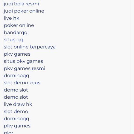
judi bola resmi
judi poker online
live hk
poker online
bandarqq
situs qq
slot online terpercaya
pkv games
situs pkv games
pkv games resmi
dominoqq
slot demo zeus
demo slot
demo slot
live draw hk
slot demo
dominoqq
pkv games
pkv