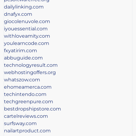
dailylinking.com
dnafyx.com
giocolenuvole.com
iyouessential.com
withloveamity.com
youlearncode.com
fxyatirim.com
abbuguide.com
technologyresult.com
webhostingoffers.org
whatszow.com
ehomeamerca.com
techintendo.com
techgreenpure.com
bestdropshipstore.com
cartelreviews.com
surfsway.com
nailartproduct.com