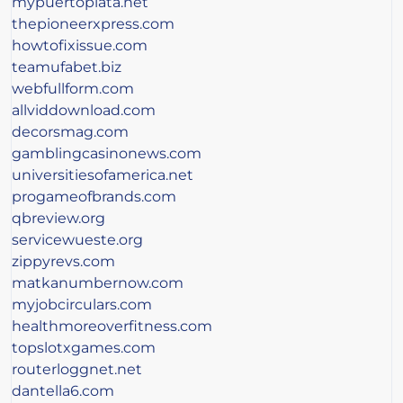
mypuertoplata.net
thepioneerxpress.com
howtofixissue.com
teamufabet.biz
webfullform.com
allviddownload.com
decorsmag.com
gamblingcasinonews.com
universitiesofamerica.net
progameofbrands.com
qbreview.org
servicewueste.org
zippyrevs.com
matkanumbernow.com
myjobcirculars.com
healthmoreoverfitness.com
topslotxgames.com
routerloggnet.net
dantella6.com