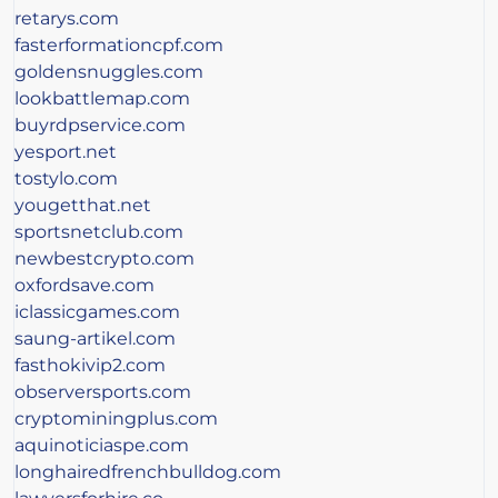
retarys.com
fasterformationcpf.com
goldensnuggles.com
lookbattlemap.com
buyrdpservice.com
yesport.net
tostylo.com
yougetthat.net
sportsnetclub.com
newbestcrypto.com
oxfordsave.com
iclassicgames.com
saung-artikel.com
fasthokivip2.com
observersports.com
cryptominingplus.com
aquinoticiaspe.com
longhairedfrenchbulldog.com