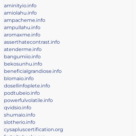
aminityio.info
amiolahu.info
ampacheme.info
ampullahu.info
aromaxme.info
asserthatecontrast.info
atenderme.info
bangumiio.info
bekosunhu.info
beneficialgrandiose.info
blomaio.info
dosellinfoplete.info
podtubeio.info
powerfulvolatile.info
qvidsio.info
shumaio.info
slotherio.info
cysapluscertification.org