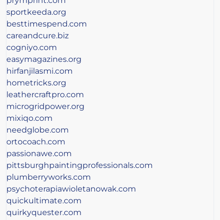
prymprint.com
sportkeeda.org
besttimespend.com
careandcure.biz
cogniyo.com
easymagazines.org
hirfanjilasmi.com
hometricks.org
leathercraftpro.com
microgridpower.org
mixiqo.com
needglobe.com
ortocoach.com
passionawe.com
pittsburghpaintingprofessionals.com
plumberryworks.com
psychoterapiawioletanowak.com
quickultimate.com
quirkyquester.com