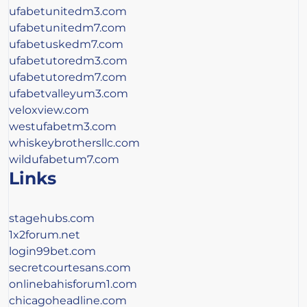
ufabetunitedm3.com
ufabetunitedm7.com
ufabetuskedm7.com
ufabetutoredm3.com
ufabetutoredm7.com
ufabetvalleyum3.com
veloxview.com
westufabetm3.com
whiskeybrothersllc.com
wildufabetum7.com
Links
stagehubs.com
1x2forum.net
login99bet.com
secretcourtesans.com
onlinebahisforum1.com
chicagoheadline.com