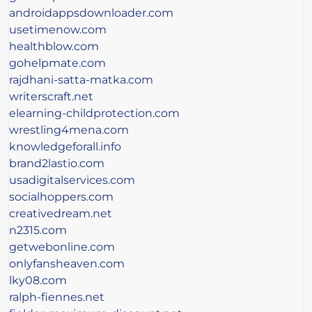
androidappsdownloader.com
usetimenow.com
healthblow.com
gohelpmate.com
rajdhani-satta-matka.com
writerscraft.net
elearning-childprotection.com
wrestling4mena.com
knowledgeforall.info
brand2lastio.com
usadigitalservices.com
socialhoppers.com
creativedream.net
n2315.com
getwebonline.com
onlyfansheaven.com
lky08.com
ralph-fiennes.net