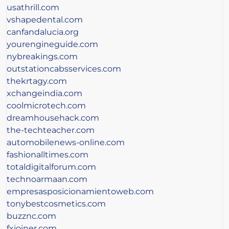
usathrill.com
vshapedental.com
canfandalucia.org
yourengineguide.com
nybreakings.com
outstationcabsservices.com
thekrtagy.com
xchangeindia.com
coolmicrotech.com
dreamhousehack.com
the-techteacher.com
automobilenews-online.com
fashionalltimes.com
totaldigitalforum.com
technoarmaan.com
empresasposicionamientoweb.com
tonybestcosmetics.com
buzznc.com
fxjoiner.com