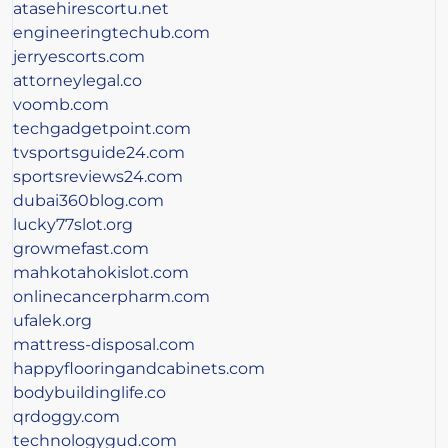
atasehirescortu.net
engineeringtechub.com
jerryescorts.com
attorneylegal.co
voomb.com
techgadgetpoint.com
tvsportsguide24.com
sportsreviews24.com
dubai360blog.com
lucky77slot.org
growmefast.com
mahkotahokislot.com
onlinecancerpharm.com
ufalek.org
mattress-disposal.com
happyflooringandcabinets.com
bodybuildinglife.co
qrdoggy.com
technologygud.com