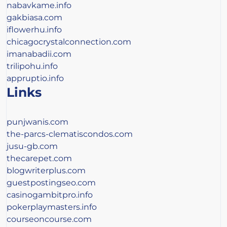
nabavkame.info
gakbiasa.com
iflowerhu.info
chicagocrystalconnection.com
imanabadii.com
trilipohu.info
appruptio.info
Links
punjwanis.com
the-parcs-clematiscondos.com
jusu-gb.com
thecarepet.com
blogwriterplus.com
guestpostingseo.com
casinogambitpro.info
pokerplaymasters.info
courseoncourse.com