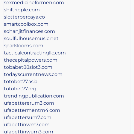
sexmedicineformen.com
shiftripple.com
slotterpercaya.co
smartcoolbox.com
sohanjitfinances.com
soulfulhousemusic.net
sparklooms.com
tacticalcontractingllc.com
thecapitalpowers.com
tobabet88slot3.com
todayscurrentnews.com
totobet77.asia
totobet77.org
trendingpublication.com
ufabettererum3.com
ufabettermentm4.com
ufabettersum7.com
ufabettinwm7.com
ufabettinwum3.com