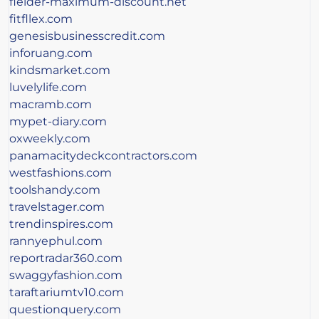
fielder-maximum-discount.net
fitfllex.com
genesisbusinesscredit.com
inforuang.com
kindsmarket.com
luvelylife.com
macramb.com
mypet-diary.com
oxweekly.com
panamacitydeckcontractors.com
westfashions.com
toolshandy.com
travelstager.com
trendinspires.com
rannyephul.com
reportradar360.com
swaggyfashion.com
taraftariumtv10.com
questionquery.com