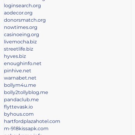
loginsearch.org
aodecor.org
donorsmatch.org
nowtimes.org
casinoeing.org
livemocha.biz
streetlife.biz
hyves.biz
enoughinfo.net
pinhive.net
warnabet.net
bollym4u.me
bolly2tollyblog.me
pandaclub.me
flyttevask.io
byhous.com
hartfordplazahotel.com
m-918kissapk.com