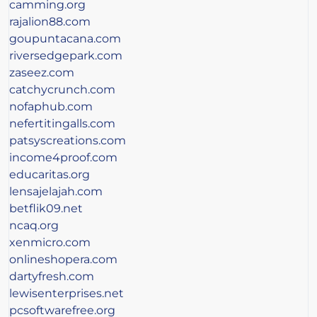
camming.org
rajalion88.com
goupuntacana.com
riversedgepark.com
zaseez.com
catchycrunch.com
nofaphub.com
nefertitingalls.com
patsyscreations.com
income4proof.com
educaritas.org
lensajelajah.com
betflik09.net
ncaq.org
xenmicro.com
onlineshopera.com
dartyfresh.com
lewisenterprises.net
pcsoftwarefree.org