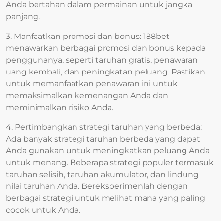
Anda bertahan dalam permainan untuk jangka
panjang.
3. Manfaatkan promosi dan bonus: 188bet
menawarkan berbagai promosi dan bonus kepada
penggunanya, seperti taruhan gratis, penawaran
uang kembali, dan peningkatan peluang. Pastikan
untuk memanfaatkan penawaran ini untuk
memaksimalkan kemenangan Anda dan
meminimalkan risiko Anda.
4. Pertimbangkan strategi taruhan yang berbeda:
Ada banyak strategi taruhan berbeda yang dapat
Anda gunakan untuk meningkatkan peluang Anda
untuk menang. Beberapa strategi populer termasuk
taruhan selisih, taruhan akumulator, dan lindung
nilai taruhan Anda. Bereksperimenlah dengan
berbagai strategi untuk melihat mana yang paling
cocok untuk Anda.