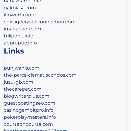
nabavkame.info
gakbiasa.com
iflowerhu.info
chicagocrystalconnection.com
imanabadii.com
trilipohu.info
appruptio.info
Links
punjwanis.com
the-parcs-clematiscondos.com
jusu-gb.com
thecarepet.com
blogwriterplus.com
guestpostingseo.com
casinogambitpro.info
pokerplaymasters.info
courseoncourse.com