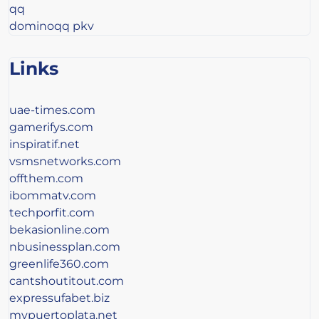
qq
dominoqq pkv
Links
uae-times.com
gamerifys.com
inspiratif.net
vsmsnetworks.com
offthem.com
ibommatv.com
techporfit.com
bekasionline.com
nbusinessplan.com
greenlife360.com
cantshoutitout.com
expressufabet.biz
mypuertoplata.net