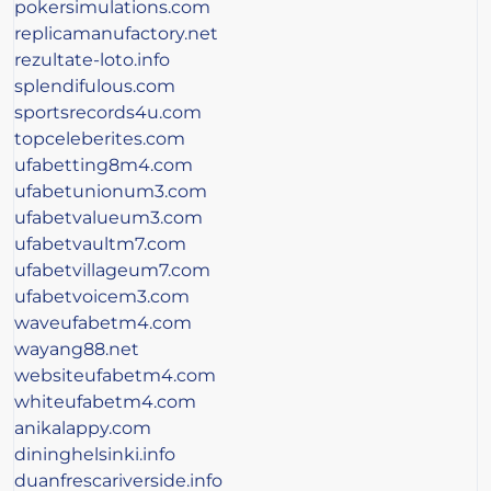
pokersimulations.com
replicamanufactory.net
rezultate-loto.info
splendifulous.com
sportsrecords4u.com
topceleberites.com
ufabetting8m4.com
ufabetunionum3.com
ufabetvalueum3.com
ufabetvaultm7.com
ufabetvillageum7.com
ufabetvoicem3.com
waveufabetm4.com
wayang88.net
websiteufabetm4.com
whiteufabetm4.com
anikalappy.com
dininghelsinki.info
duanfrescariverside.info