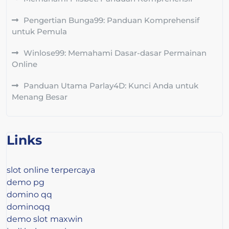
Pengertian Bunga99: Panduan Komprehensif
untuk Pemula
Winlose99: Memahami Dasar-dasar Permainan
Online
Panduan Utama Parlay4D: Kunci Anda untuk
Menang Besar
Links
slot online terpercaya
demo pg
domino qq
dominoqq
demo slot maxwin