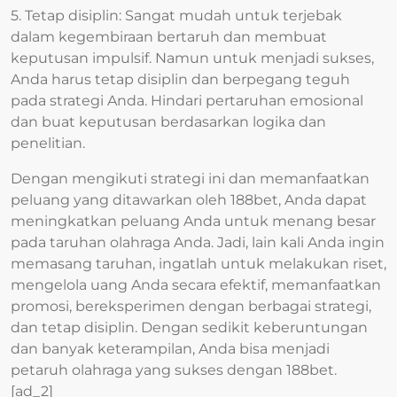
5. Tetap disiplin: Sangat mudah untuk terjebak
dalam kegembiraan bertaruh dan membuat
keputusan impulsif. Namun untuk menjadi sukses,
Anda harus tetap disiplin dan berpegang teguh
pada strategi Anda. Hindari pertaruhan emosional
dan buat keputusan berdasarkan logika dan
penelitian.
Dengan mengikuti strategi ini dan memanfaatkan
peluang yang ditawarkan oleh 188bet, Anda dapat
meningkatkan peluang Anda untuk menang besar
pada taruhan olahraga Anda. Jadi, lain kali Anda ingin
memasang taruhan, ingatlah untuk melakukan riset,
mengelola uang Anda secara efektif, memanfaatkan
promosi, bereksperimen dengan berbagai strategi,
dan tetap disiplin. Dengan sedikit keberuntungan
dan banyak keterampilan, Anda bisa menjadi
petaruh olahraga yang sukses dengan 188bet.
[ad_2]