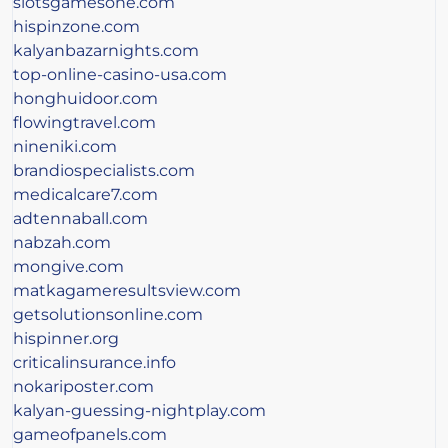
slotsgamesone.com
hispinzone.com
kalyanbazarnights.com
top-online-casino-usa.com
honghuidoor.com
flowingtravel.com
nineniki.com
brandiospecialists.com
medicalcare7.com
adtennaball.com
nabzah.com
mongive.com
matkagameresultsview.com
getsolutionsonline.com
hispinner.org
criticalinsurance.info
nokariposter.com
kalyan-guessing-nightplay.com
gameofpanels.com