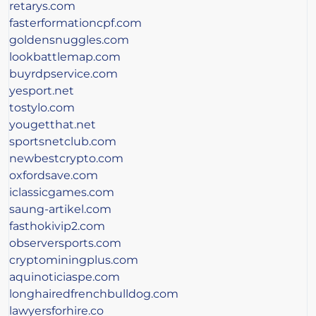
retarys.com
fasterformationcpf.com
goldensnuggles.com
lookbattlemap.com
buyrdpservice.com
yesport.net
tostylo.com
yougetthat.net
sportsnetclub.com
newbestcrypto.com
oxfordsave.com
iclassicgames.com
saung-artikel.com
fasthokivip2.com
observersports.com
cryptominingplus.com
aquinoticiaspe.com
longhairedfrenchbulldog.com
lawyersforhire.co