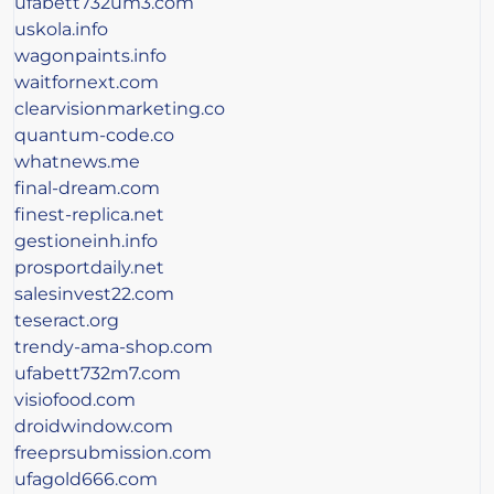
ufabett732um3.com
uskola.info
wagonpaints.info
waitfornext.com
clearvisionmarketing.co
quantum-code.co
whatnews.me
final-dream.com
finest-replica.net
gestioneinh.info
prosportdaily.net
salesinvest22.com
teseract.org
trendy-ama-shop.com
ufabett732m7.com
visiofood.com
droidwindow.com
freeprsubmission.com
ufagold666.com