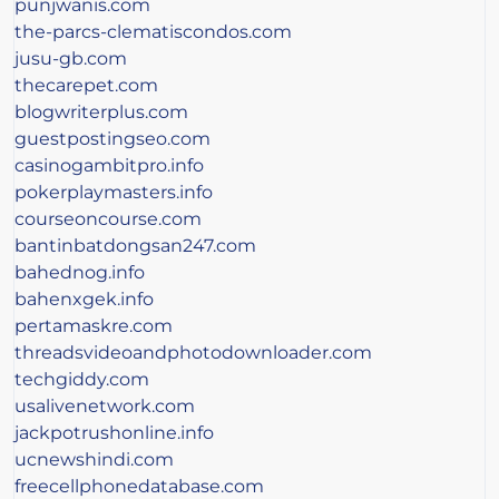
punjwanis.com
the-parcs-clematiscondos.com
jusu-gb.com
thecarepet.com
blogwriterplus.com
guestpostingseo.com
casinogambitpro.info
pokerplaymasters.info
courseoncourse.com
bantinbatdongsan247.com
bahednog.info
bahenxgek.info
pertamaskre.com
threadsvideoandphotodownloader.com
techgiddy.com
usalivenetwork.com
jackpotrushonline.info
ucnewshindi.com
freecellphonedatabase.com