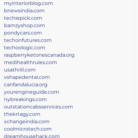
myinteriorblog.com
bnewsindia.com
techiepick.com
bamzyshop.com
pondycars.com
techonfutures.com
techoologic.com
raspberryketonescanada.org
medihealthrules.com
usathrill.com
vshapedental.com
canfandalucia.org
yourengineguide.com
nybreakings.com
outstationcabsservices.com
thekrtagy.com
xchangeindia.com
coolmicrotech.com
dreamhousehack.com