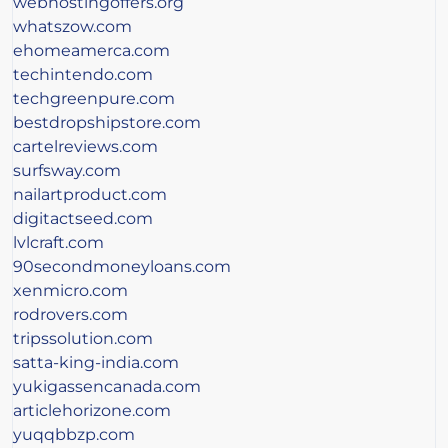
webhostingoffers.org
whatszow.com
ehomeamerca.com
techintendo.com
techgreenpure.com
bestdropshipstore.com
cartelreviews.com
surfsway.com
nailartproduct.com
digitactseed.com
lvlcraft.com
90secondmoneyloans.com
xenmicro.com
rodrovers.com
tripssolution.com
satta-king-india.com
yukigassencanada.com
articlehorizone.com
yuqqbbzp.com