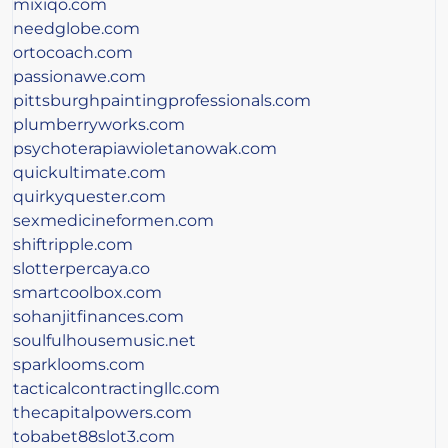
mixiqo.com
needglobe.com
ortocoach.com
passionawe.com
pittsburghpaintingprofessionals.com
plumberryworks.com
psychoterapiawioletanowak.com
quickultimate.com
quirkyquester.com
sexmedicineformen.com
shiftripple.com
slotterpercaya.co
smartcoolbox.com
sohanjitfinances.com
soulfulhousemusic.net
sparklooms.com
tacticalcontractingllc.com
thecapitalpowers.com
tobabet88slot3.com