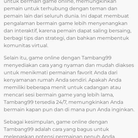
untuk bermain game online, memungkinkan
pemain untuk terhubung dengan teman dan
pemain lain dari seluruh dunia. Ini dapat membuat
pengalaman bermain game lebih menyenangkan
dan interaktif, karena pemain dapat saling bersaing,
berbagi tips dan strategi, dan bahkan membentuk
komunitas virtual.
Selain itu, game online dengan Tambang99
menyediakan cara yang nyaman dan mudah diakses
untuk menikmati permainan favorit Anda dari
kenyamanan rumah Anda sendiri. Apakah Anda
memiliki beberapa menit untuk cadangan atau
mencari sesi bermain game yang lebih lama,
Tambang99 tersedia 24/7, memungkinkan Anda
bermain kapan pun dan di mana pun Anda inginkan.
Sebagai kesimpulan, game online dengan
Tambang99 adalah cara yang bagus untuk
melepaskan potensi permainan penuh Anda.