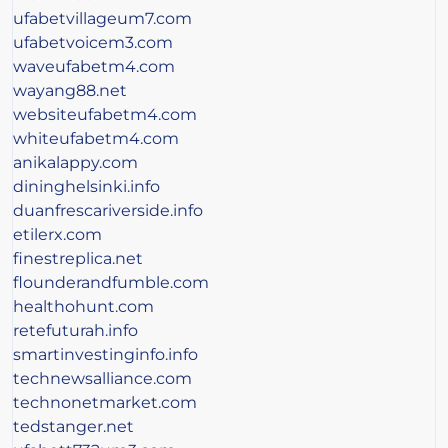
ufabetvillageum7.com
ufabetvoicem3.com
waveufabetm4.com
wayang88.net
websiteufabetm4.com
whiteufabetm4.com
anikalappy.com
dininghelsinki.info
duanfrescariverside.info
etilerx.com
finestreplica.net
flounderandfumble.com
healthohunt.com
retefuturah.info
smartinvestinginfo.info
technewsalliance.com
technonetmarket.com
tedstanger.net