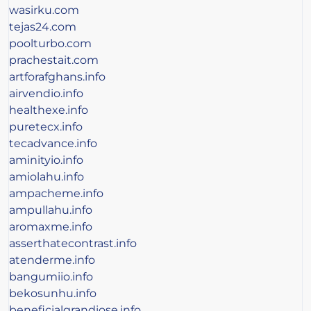
wasirku.com
tejas24.com
poolturbo.com
prachestait.com
artforafghans.info
airvendio.info
healthexe.info
puretecx.info
tecadvance.info
aminityio.info
amiolahu.info
ampacheme.info
ampullahu.info
aromaxme.info
asserthatecontrast.info
atenderme.info
bangumiio.info
bekosunhu.info
beneficialgrandiose.info