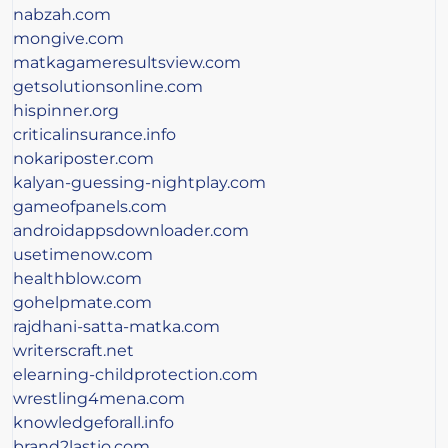
nabzah.com
mongive.com
matkagameresultsview.com
getsolutionsonline.com
hispinner.org
criticalinsurance.info
nokariposter.com
kalyan-guessing-nightplay.com
gameofpanels.com
androidappsdownloader.com
usetimenow.com
healthblow.com
gohelpmate.com
rajdhani-satta-matka.com
writerscraft.net
elearning-childprotection.com
wrestling4mena.com
knowledgeforall.info
brand2lastio.com