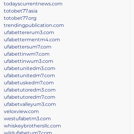
todayscurrentnews.com
totobet77.asia
totobet77.org
trendingpublication.com
ufabettererum3.com
ufabettermentm4.com
ufabettersum7.com
ufabettinwm7.com
ufabettinwum3.com
ufabetunitedm3.com
ufabetunitedm7.com
ufabetuskedm7.com
ufabetutoredm3.com
ufabetutoredm7.com
ufabetvalleyum3.com
veloxview.com
westufabetm3.com
whiskeybrothersllc.com
wildufabetum7.com