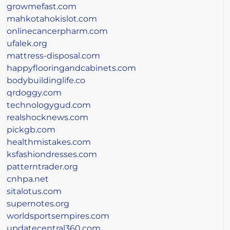
growmefast.com
mahkotahokislot.com
onlinecancerpharm.com
ufalek.org
mattress-disposal.com
happyflooringandcabinets.com
bodybuildinglife.co
qrdoggy.com
technologygud.com
realshocknews.com
pickgb.com
healthmistakes.com
ksfashiondresses.com
patterntrader.org
cnhpa.net
sitalotus.com
supernotes.org
worldsportsempires.com
updatecentral360.com