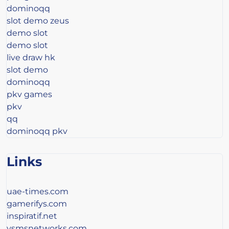
dominoqq
slot demo zeus
demo slot
demo slot
live draw hk
slot demo
dominoqq
pkv games
pkv
qq
dominoqq pkv
Links
uae-times.com
gamerifys.com
inspiratif.net
vsmsnetworks.com