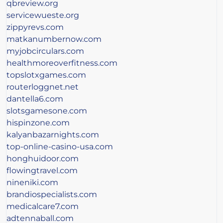
qbreview.org
servicewueste.org
zippyrevs.com
matkanumbernow.com
myjobcirculars.com
healthmoreoverfitness.com
topslotxgames.com
routerloggnet.net
dantella6.com
slotsgamesone.com
hispinzone.com
kalyanbazarnights.com
top-online-casino-usa.com
honghuidoor.com
flowingtravel.com
nineniki.com
brandiospecialists.com
medicalcare7.com
adtennaball.com