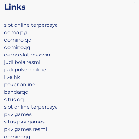
Links
slot online terpercaya
demo pg
domino qq
dominoqq
demo slot maxwin
judi bola resmi
judi poker online
live hk
poker online
bandarqq
situs qq
slot online terpercaya
pkv games
situs pkv games
pkv games resmi
dominoqq