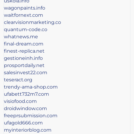
uskola.info
wagonpaints.info
waitfornext.com
clearvisionmarketing.co
quantum-code.co
whatnews.me
final-dream.com
finest-replica.net
gestioneinh.info
prosportdaily.net
salesinvest22.com
teseract.org
trendy-ama-shop.com
ufabett732m7.com
visiofood.com
droidwindow.com
freeprsubmission.com
ufagold666.com
myinteriorblog.com