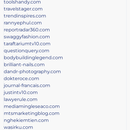
toolshandy.com
travelstager.com
trendinspires.com
rannyephul.com
reportradar360.com
swaggyfashion.com
taraftariumtv10.com
questionquery.com
bodybuildinglegend.com
brilliant-nails.com
dandr-photography.com
dokteroce.com
journal-francais.com
justintv10.com
lawyerule.com
mediamingleseaco.com
mtsmarketingblog.com
nghekiemtien.com
wasirku.com