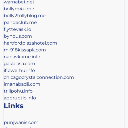
warnabet.net
bollym4u.me
bolly2tollyblog.me
pandaclub.me
flyttevask.io
byhous.com
hartfordplazahotel.com
m-918kissapk.com
nabavkame.info
gakbiasa.com
iflowerhu.info
chicagocrystalconnection.com
imanabadii.com
trilipohu.info
appruptio.info
Links
punjwanis.com