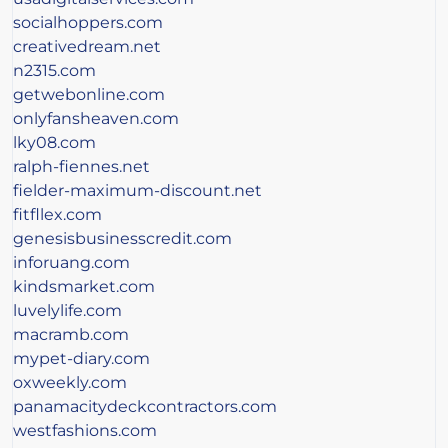
socialhoppers.com
creativedream.net
n2315.com
getwebonline.com
onlyfansheaven.com
lky08.com
ralph-fiennes.net
fielder-maximum-discount.net
fitfllex.com
genesisbusinesscredit.com
inforuang.com
kindsmarket.com
luvelylife.com
macramb.com
mypet-diary.com
oxweekly.com
panamacitydeckcontractors.com
westfashions.com