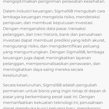
mengoptimalkan pengiriman perawatan kesehatan.
Dalam industri keuangan, Sigma168 mengubah cara
lembaga keuangan mengelola risiko, mendeteksi
penipuan, dan membuat keputusan investasi.
Dengan menganalisis data pasar, transaksi
pelanggan, dan tren historis, bank dan perusahaan
investasi dapat membuat prediksi yang lebih akurat,
mengurangi risiko, dan mengidentifikasi peluang
yang menguntungkan. Dengan Sigma168, lembaga
keuangan juga dapat meningkatkan layanan
pelanggan, mempersonalisasikan penawaran, dan
meningkatkan daya saing mereka secara
keseluruhan.
Secara keseluruhan, Sigma168 adalah pengubah
permainan untuk bisnis yang ingin tetap di depan di
pasar yang berkembang pesat saat ini. Dengan
memanfaatkan kekuatan teknologi ini, perusahaan
dapat membuka kunci peluang baru, mendorong