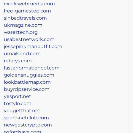
exellewebmedia.com
free-gamestop.com
sinbadtravels.com
ukmagzine.com
wareztech.org
usabestnetwork.com
jessepinkmanoutfit.com
umailsend.com
retarys.com
fasterformationcpf.com
goldensnuggles.com
lookbattlemap.com
buyrdpservice.com
yesport.net
tostylo.com
yougetthat.net
sportsnetclub.com
newbestcrypto.com
oxfordsave.com