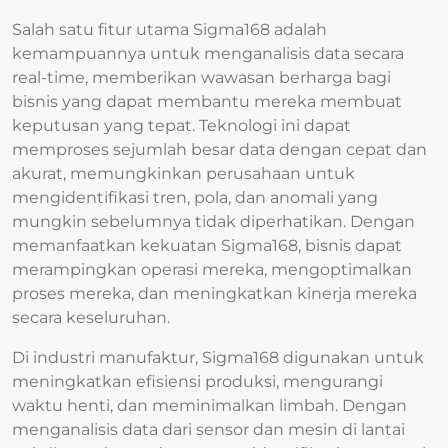
Salah satu fitur utama Sigma168 adalah
kemampuannya untuk menganalisis data secara
real-time, memberikan wawasan berharga bagi
bisnis yang dapat membantu mereka membuat
keputusan yang tepat. Teknologi ini dapat
memproses sejumlah besar data dengan cepat dan
akurat, memungkinkan perusahaan untuk
mengidentifikasi tren, pola, dan anomali yang
mungkin sebelumnya tidak diperhatikan. Dengan
memanfaatkan kekuatan Sigma168, bisnis dapat
merampingkan operasi mereka, mengoptimalkan
proses mereka, dan meningkatkan kinerja mereka
secara keseluruhan.
Di industri manufaktur, Sigma168 digunakan untuk
meningkatkan efisiensi produksi, mengurangi
waktu henti, dan meminimalkan limbah. Dengan
menganalisis data dari sensor dan mesin di lantai