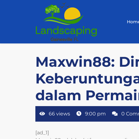
Skip
to
content
Hom
Maxwin88: D
Keberuntunga
dalam Permai
66 views
9:00 pm
0 Com
[ad_1]