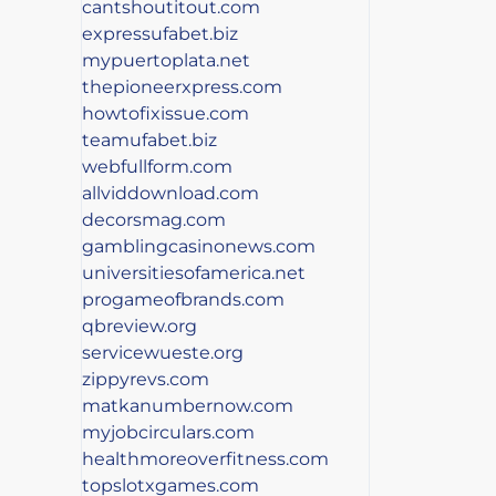
cantshoutitout.com
expressufabet.biz
mypuertoplata.net
thepioneerxpress.com
howtofixissue.com
teamufabet.biz
webfullform.com
allviddownload.com
decorsmag.com
gamblingcasinonews.com
universitiesofamerica.net
progameofbrands.com
qbreview.org
servicewueste.org
zippyrevs.com
matkanumbernow.com
myjobcirculars.com
healthmoreoverfitness.com
topslotxgames.com