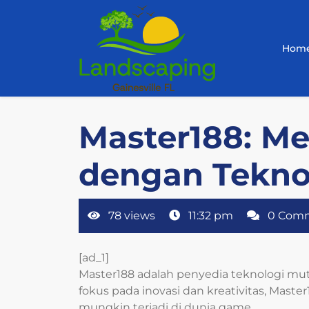
Skip
to
content
Hom
Master188: M
dengan Tekno
78 views
11:32 pm
0 Com
[ad_1]
Master188 adalah penyedia teknologi mu
fokus pada inovasi dan kreativitas, Mast
mungkin terjadi di dunia game.