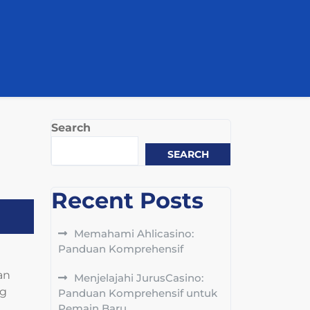
Search
SEARCH
Recent Posts
Memahami Ahlicasino:
Panduan Komprehensif
an
Menjelajahi JurusCasino:
ng
Panduan Komprehensif untuk
Pemain Baru