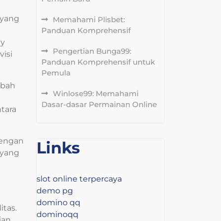
 yang
Memahami Plisbet:
Panduan Komprehensif
ay
Pengertian Bunga99:
isi
Panduan Komprehensif untuk
Pemula
ubah
Winlose99: Memahami
Dasar-dasar Permainan Online
tara
dengan
Links
 yang
slot online terpercaya
demo pg
domino qq
itas.
dominoqq
ian