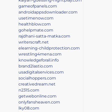
kalyan-guessing-nightplay.com
gameofpanels.com
androidappsdownloader.com
usetimenow.com
healthblow.com
gohelpmate.com
rajdhani-satta-matka.com
writerscraft.net
elearning-childprotection.com
wrestling4mena.com
knowledgeforall.info
brand2lastio.com
usadigitalservices.com
socialhoppers.com
creativedream.net
n2315.com
getwebonline.com
onlyfansheaven.com
lky08.com