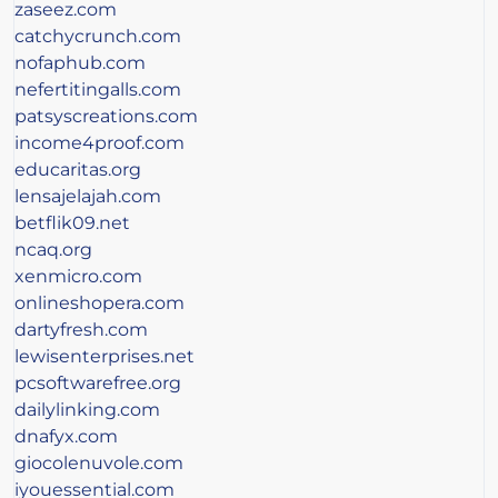
zaseez.com
catchycrunch.com
nofaphub.com
nefertitingalls.com
patsyscreations.com
income4proof.com
educaritas.org
lensajelajah.com
betflik09.net
ncaq.org
xenmicro.com
onlineshopera.com
dartyfresh.com
lewisenterprises.net
pcsoftwarefree.org
dailylinking.com
dnafyx.com
giocolenuvole.com
iyouessential.com