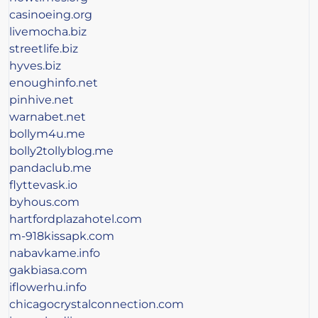
casinoeing.org
livemocha.biz
streetlife.biz
hyves.biz
enoughinfo.net
pinhive.net
warnabet.net
bollym4u.me
bolly2tollyblog.me
pandaclub.me
flyttevask.io
byhous.com
hartfordplazahotel.com
m-918kissapk.com
nabavkame.info
gakbiasa.com
iflowerhu.info
chicagocrystalconnection.com