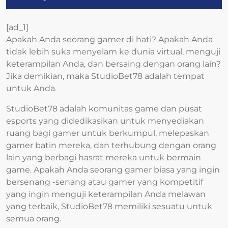
[ad_1]
Apakah Anda seorang gamer di hati? Apakah Anda
tidak lebih suka menyelam ke dunia virtual, menguji
keterampilan Anda, dan bersaing dengan orang lain?
Jika demikian, maka StudioBet78 adalah tempat
untuk Anda.
StudioBet78 adalah komunitas game dan pusat
esports yang didedikasikan untuk menyediakan
ruang bagi gamer untuk berkumpul, melepaskan
gamer batin mereka, dan terhubung dengan orang
lain yang berbagi hasrat mereka untuk bermain
game. Apakah Anda seorang gamer biasa yang ingin
bersenang -senang atau gamer yang kompetitif
yang ingin menguji keterampilan Anda melawan
yang terbaik, StudioBet78 memiliki sesuatu untuk
semua orang.