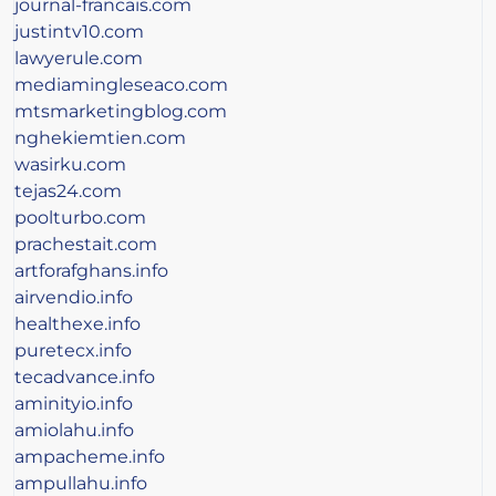
journal-francais.com
justintv10.com
lawyerule.com
mediamingleseaco.com
mtsmarketingblog.com
nghekiemtien.com
wasirku.com
tejas24.com
poolturbo.com
prachestait.com
artforafghans.info
airvendio.info
healthexe.info
puretecx.info
tecadvance.info
aminityio.info
amiolahu.info
ampacheme.info
ampullahu.info