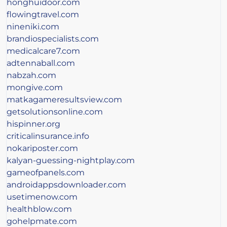
honghuidoor.com
flowingtravel.com
nineniki.com
brandiospecialists.com
medicalcare7.com
adtennaball.com
nabzah.com
mongive.com
matkagameresultsview.com
getsolutionsonline.com
hispinner.org
criticalinsurance.info
nokariposter.com
kalyan-guessing-nightplay.com
gameofpanels.com
androidappsdownloader.com
usetimenow.com
healthblow.com
gohelpmate.com