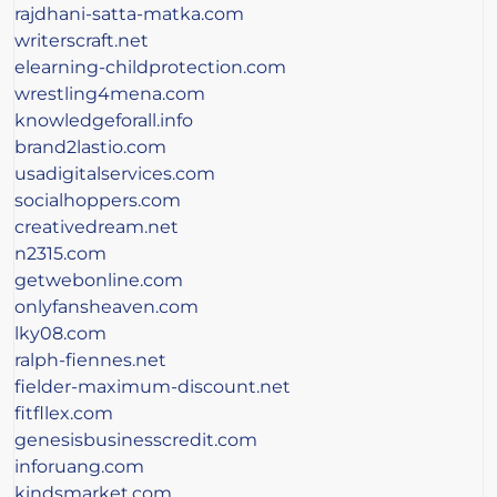
rajdhani-satta-matka.com
writerscraft.net
elearning-childprotection.com
wrestling4mena.com
knowledgeforall.info
brand2lastio.com
usadigitalservices.com
socialhoppers.com
creativedream.net
n2315.com
getwebonline.com
onlyfansheaven.com
lky08.com
ralph-fiennes.net
fielder-maximum-discount.net
fitfllex.com
genesisbusinesscredit.com
inforuang.com
kindsmarket.com