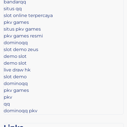
bandarqq
situs qq
slot online terpercaya
pkv games
situs pkv games
pkv games resmi
dominoqq
slot demo zeus
demo slot
demo slot
live draw hk
slot demo
dominoqq
pkv games
pkv
qq
dominoqq pkv