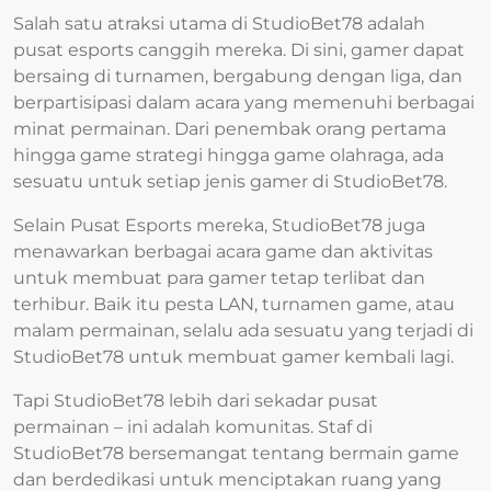
Salah satu atraksi utama di StudioBet78 adalah
pusat esports canggih mereka. Di sini, gamer dapat
bersaing di turnamen, bergabung dengan liga, dan
berpartisipasi dalam acara yang memenuhi berbagai
minat permainan. Dari penembak orang pertama
hingga game strategi hingga game olahraga, ada
sesuatu untuk setiap jenis gamer di StudioBet78.
Selain Pusat Esports mereka, StudioBet78 juga
menawarkan berbagai acara game dan aktivitas
untuk membuat para gamer tetap terlibat dan
terhibur. Baik itu pesta LAN, turnamen game, atau
malam permainan, selalu ada sesuatu yang terjadi di
StudioBet78 untuk membuat gamer kembali lagi.
Tapi StudioBet78 lebih dari sekadar pusat
permainan – ini adalah komunitas. Staf di
StudioBet78 bersemangat tentang bermain game
dan berdedikasi untuk menciptakan ruang yang