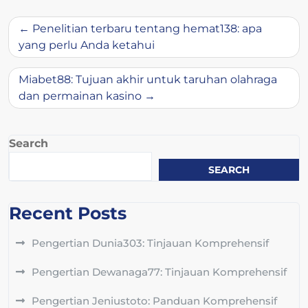
Post
Penelitian terbaru tentang hemat138: apa
navigation
yang perlu Anda ketahui
Miabet88: Tujuan akhir untuk taruhan olahraga
dan permainan kasino
Search
SEARCH
Recent Posts
Pengertian Dunia303: Tinjauan Komprehensif
Pengertian Dewanaga77: Tinjauan Komprehensif
Pengertian Jeniustoto: Panduan Komprehensif