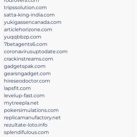
rodrovers.com
tripssolution.com
satta-king-india.com
yukigassencanada.com
articlehorizone.com
yuqqbbzp.com
7betagents6.com
coronavirusuptodate.com
crackinstreams.com
gadgetspak.com
gearsngadget.com
hireseodoctor.com
lapsfit.com
levelup-fast.com
mytreepla.net
pokersimulations.com
replicamanufactory.net
rezultate-loto.info
splendifulous.com