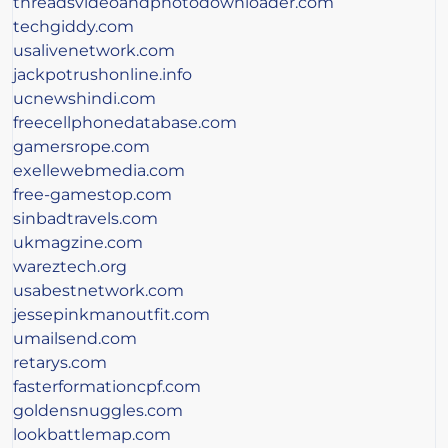
threadsvideoandphotodownloader.com
techgiddy.com
usalivenetwork.com
jackpotrushonline.info
ucnewshindi.com
freecellphonedatabase.com
gamersrope.com
exellewebmedia.com
free-gamestop.com
sinbadtravels.com
ukmagzine.com
wareztech.org
usabestnetwork.com
jessepinkmanoutfit.com
umailsend.com
retarys.com
fasterformationcpf.com
goldensnuggles.com
lookbattlemap.com