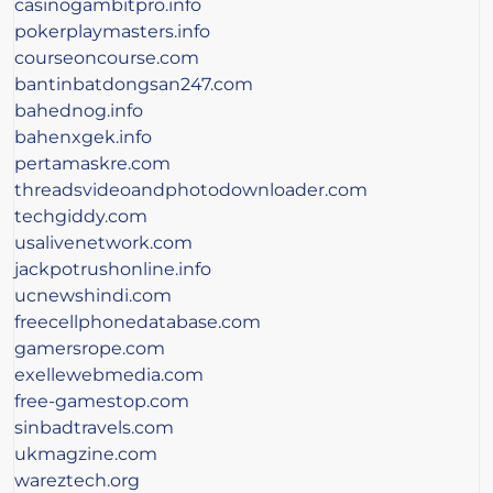
casinogambitpro.info
pokerplaymasters.info
courseoncourse.com
bantinbatdongsan247.com
bahednog.info
bahenxgek.info
pertamaskre.com
threadsvideoandphotodownloader.com
techgiddy.com
usalivenetwork.com
jackpotrushonline.info
ucnewshindi.com
freecellphonedatabase.com
gamersrope.com
exellewebmedia.com
free-gamestop.com
sinbadtravels.com
ukmagzine.com
wareztech.org