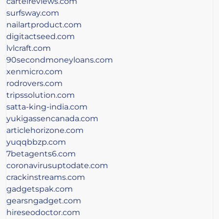
cartelreviews.com
surfsway.com
nailartproduct.com
digitactseed.com
lvlcraft.com
90secondmoneyloans.com
xenmicro.com
rodrovers.com
tripssolution.com
satta-king-india.com
yukigassencanada.com
articlehorizone.com
yuqqbbzp.com
7betagents6.com
coronavirusuptodate.com
crackinstreams.com
gadgetspak.com
gearsngadget.com
hireseodoctor.com