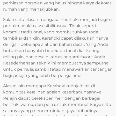
perhiasan porselen yang halus hingga karya dekorasi
rumah yang menakjubkan.
Salah satu alasan mengapa Kerahoki menjadi begitu
populer adalah aksesibilitasnya. Tidak seperti
keramik tradisional, yang membutuhkan roda
tembikar dan kiln, Kerahoki dapat dilakukan hanya
dengan beberapa alat dan bahan dasar. Yang Anda
butuhkan hanyalah beberapa tanah liat kering,
rolling pin, dan desain kertas origami favorit Anda.
Kesederhanaan teknik ini membuatnya sempurna
untuk pemula, sambil tetap menawarkan tantangan
bagi perajin yang lebih berpengalaman.
Alasan lain mengapa Kerahoki menjadi hit di
komunitas kerajinan adalah keserbagunaannya.
Perajin dapat bereksperimen dengan berbagai
bentuk, warna, dan pola untuk membuat karya satu-
satunya yang mencerminkan gaya pribadinya.