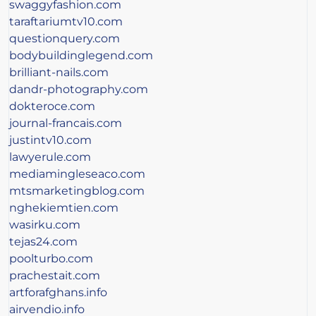
swaggyfashion.com
taraftariumtv10.com
questionquery.com
bodybuildinglegend.com
brilliant-nails.com
dandr-photography.com
dokteroce.com
journal-francais.com
justintv10.com
lawyerule.com
mediamingleseaco.com
mtsmarketingblog.com
nghekiemtien.com
wasirku.com
tejas24.com
poolturbo.com
prachestait.com
artforafghans.info
airvendio.info