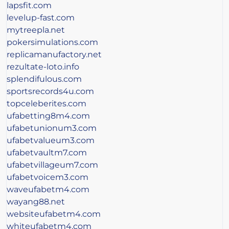
lapsfit.com
levelup-fast.com
mytreepla.net
pokersimulations.com
replicamanufactory.net
rezultate-loto.info
splendifulous.com
sportsrecords4u.com
topceleberites.com
ufabetting8m4.com
ufabetunionum3.com
ufabetvalueum3.com
ufabetvaultm7.com
ufabetvillageum7.com
ufabetvoicem3.com
waveufabetm4.com
wayang88.net
websiteufabetm4.com
whiteufabetm4.com