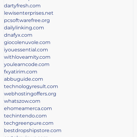
dartyfresh.com
lewisenterprises.net
pcsoftwarefree.org
dailylinking.com
dnafyx.com
giocolenuvole.com
iyouessential.com
withloveamity.com
youlearncode.com
fxyatirim.com
abbuguide.com
technologyresult.com
webhostingoffers.org
whatszow.com
ehomeamerca.com
techintendo.com
techgreenpure.com
bestdropshipstore.com