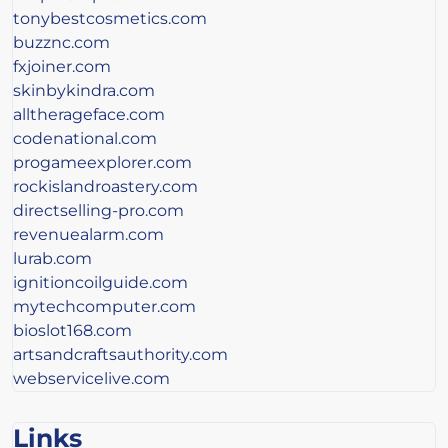
tonybestcosmetics.com
buzznc.com
fxjoiner.com
skinbykindra.com
alltherageface.com
codenational.com
progameexplorer.com
rockislandroastery.com
directselling-pro.com
revenuealarm.com
lurab.com
ignitioncoilguide.com
mytechcomputer.com
bioslot168.com
artsandcraftsauthority.com
webservicelive.com
Links