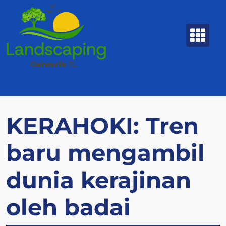
Skip
to
content
KERAHOKI: Tren
baru mengambil
dunia kerajinan
oleh badai