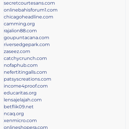
secretcourtesans.com
onlinebahisforum1.com
chicagoheadline.com
camming.org
rajalion88.com
goupuntacana.com
riversedgepark.com
zaseez.com
catchycrunch.com
nofaphub.com
nefertitingalls.com
patsyscreations.com
income4proof.com
educaritas.org
lensajelajah.com
betflik09.net
ncaq.org
xenmicro.com
onlineshopera.com