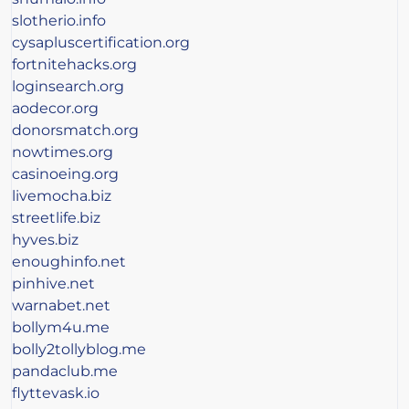
slotherio.info
cysapluscertification.org
fortnitehacks.org
loginsearch.org
aodecor.org
donorsmatch.org
nowtimes.org
casinoeing.org
livemocha.biz
streetlife.biz
hyves.biz
enoughinfo.net
pinhive.net
warnabet.net
bollym4u.me
bolly2tollyblog.me
pandaclub.me
flyttevask.io