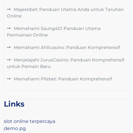
Majestibet: Panduan Utama Anda untuk Taruhan
Online
Memahami Saung4D: Panduan Utama
Permainan Online
Memahami Ahlicasino: Panduan Komprehensif
Menjelajahi JurusCasino: Panduan Komprehensif
untuk Pemain Baru
Memahami Plisbet: Panduan Komprehensif
Links
slot online terpercaya
demo pg