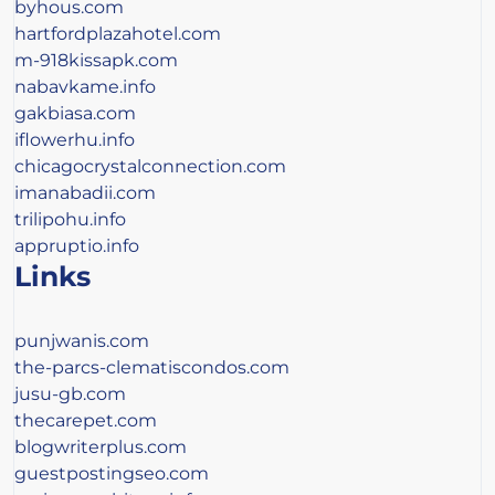
byhous.com
hartfordplazahotel.com
m-918kissapk.com
nabavkame.info
gakbiasa.com
iflowerhu.info
chicagocrystalconnection.com
imanabadii.com
trilipohu.info
appruptio.info
Links
punjwanis.com
the-parcs-clematiscondos.com
jusu-gb.com
thecarepet.com
blogwriterplus.com
guestpostingseo.com