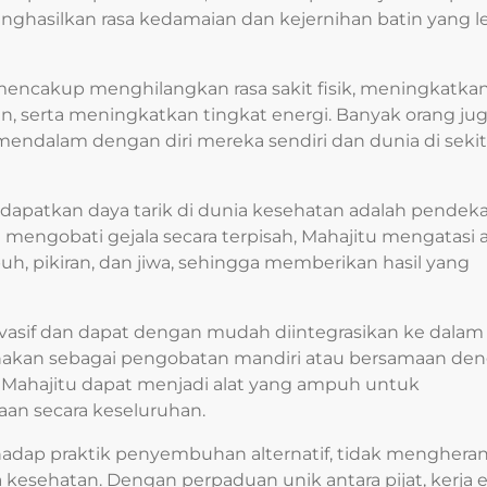
enghasilkan rasa kedamaian dan kejernihan batin yang l
mencakup menghilangkan rasa sakit fisik, meningkatka
n, serta meningkatkan tingkat energi. Banyak orang ju
dalam dengan diri mereka sendiri dan dunia di sekit
dapatkan daya tarik di dunia kesehatan adalah pendek
mengobati gejala secara terpisah, Mahajitu mengatasi 
, pikiran, dan jiwa, sehingga memberikan hasil yang
-invasif dan dapat dengan mudah diintegrasikan ke dalam
gunakan sebagai pengobatan mandiri atau bersamaan de
i, Mahajitu dapat menjadi alat yang ampuh untuk
an secara keseluruhan.
adap praktik penyembuhan alternatif, tidak menghera
kesehatan. Dengan perpaduan unik antara pijat, kerja e