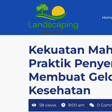
Skip
to
content
Hom
Kekuatan Mah
Praktik Peny
Membuat Gel
Kesehatan
58 views
8:00 am
0 Com