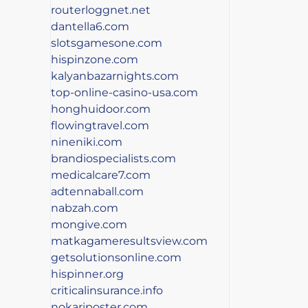
routerloggnet.net
dantella6.com
slotsgamesone.com
hispinzone.com
kalyanbazarnights.com
top-online-casino-usa.com
honghuidoor.com
flowingtravel.com
nineniki.com
brandiospecialists.com
medicalcare7.com
adtennaball.com
nabzah.com
mongive.com
matkagameresultsview.com
getsolutionsonline.com
hispinner.org
criticalinsurance.info
nokariposter.com