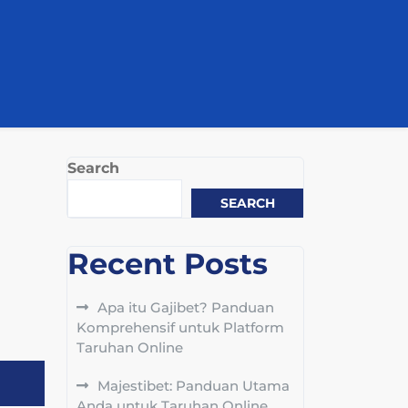
Search
SEARCH
Recent Posts
Apa itu Gajibet? Panduan
Komprehensif untuk Platform
Taruhan Online
Majestibet: Panduan Utama
Anda untuk Taruhan Online