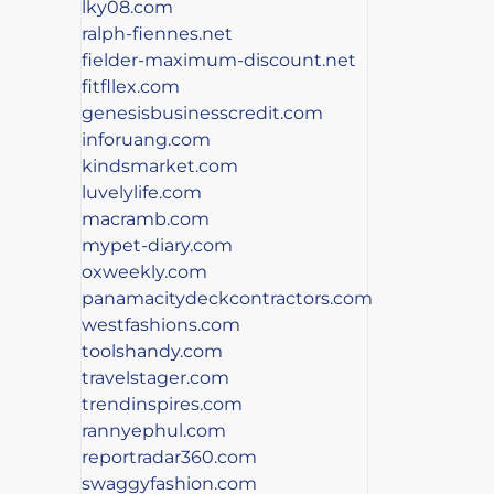
lky08.com
ralph-fiennes.net
fielder-maximum-discount.net
fitfllex.com
genesisbusinesscredit.com
inforuang.com
kindsmarket.com
luvelylife.com
macramb.com
mypet-diary.com
oxweekly.com
panamacitydeckcontractors.com
westfashions.com
toolshandy.com
travelstager.com
trendinspires.com
rannyephul.com
reportradar360.com
swaggyfashion.com