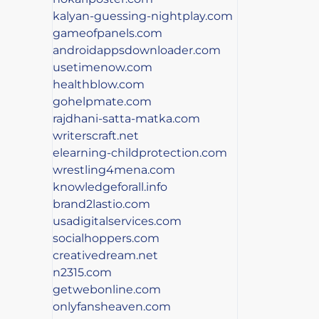
kalyan-guessing-nightplay.com
gameofpanels.com
androidappsdownloader.com
usetimenow.com
healthblow.com
gohelpmate.com
rajdhani-satta-matka.com
writerscraft.net
elearning-childprotection.com
wrestling4mena.com
knowledgeforall.info
brand2lastio.com
usadigitalservices.com
socialhoppers.com
creativedream.net
n2315.com
getwebonline.com
onlyfansheaven.com