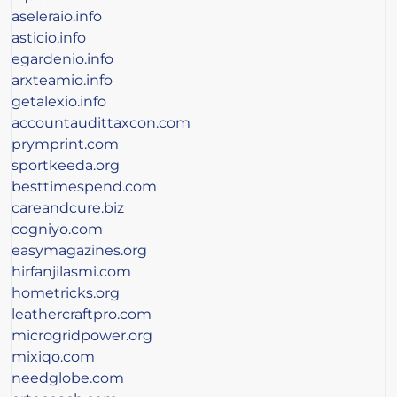
aseleraio.info
asticio.info
egardenio.info
arxteamio.info
getalexio.info
accountaudittaxcon.com
prymprint.com
sportkeeda.org
besttimespend.com
careandcure.biz
cogniyo.com
easymagazines.org
hirfanjilasmi.com
hometricks.org
leathercraftpro.com
microgridpower.org
mixiqo.com
needglobe.com