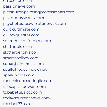
ortocoach.com
passionawe.com
pittsburghpaintingprofessionals.com
plumberryworks.com
psychoterapiawioletanowak.com
quickultimate.com
quirkyquester.com
sexmedicineformen.com
shiftripple.com
slotterpercaya.co
smartcoolbox.com
sohanjitfinances.com
soulfulhousemusic.net
sparklooms.com
tacticalcontractingllc.com
thecapitalpowers.com
tobabet88slot3.com
todayscurrentnews.com
totobet77.asia