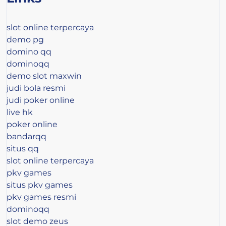
slot online terpercaya
demo pg
domino qq
dominoqq
demo slot maxwin
judi bola resmi
judi poker online
live hk
poker online
bandarqq
situs qq
slot online terpercaya
pkv games
situs pkv games
pkv games resmi
dominoqq
slot demo zeus