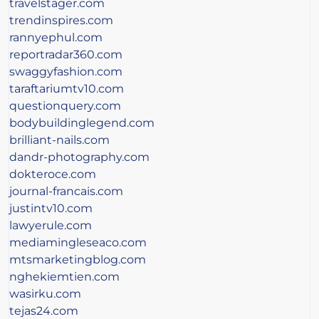
travelstager.com
trendinspires.com
rannyephul.com
reportradar360.com
swaggyfashion.com
taraftariumtv10.com
questionquery.com
bodybuildinglegend.com
brilliant-nails.com
dandr-photography.com
dokteroce.com
journal-francais.com
justintv10.com
lawyerule.com
mediamingleseaco.com
mtsmarketingblog.com
nghekiemtien.com
wasirku.com
tejas24.com