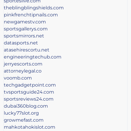
sporteslive.com
theblingblingshields.com
pinkfrenchtipnails.com
newgamestv.com
sportsgallerys.com
sportsmirrors.net
datasports.net
atasehirescortu.net
engineeringtechub.com
jerryescorts.com
attorneylegal.co
voomb.com
techgadgetpoint.com
tvsportsguide24.com
sportsreviews24.com
dubai360blog.com
lucky77slot.org
growmefast.com
mahkotahokislot.com