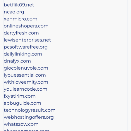
betflik09.net
ncaq.org
xenmicro.com
onlineshopera.com
dartyfresh.com
lewisenterprises.net
pcsoftwarefree.org
dailylinking.com
dnafyx.com
giocolenuvole.com
iyouessential.com
withloveamity.com
youlearncode.com
fxyatirim.com
abbuguide.com
technologyresult.com
webhostingoffers.org
whatszow.com