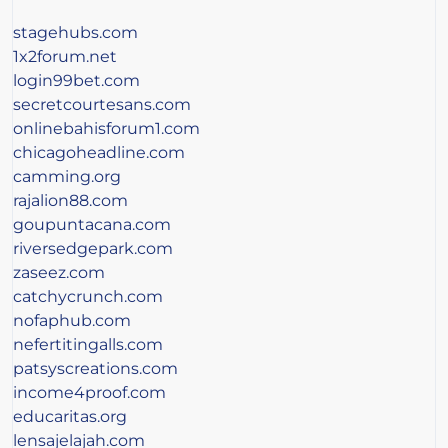
stagehubs.com
1x2forum.net
login99bet.com
secretcourtesans.com
onlinebahisforum1.com
chicagoheadline.com
camming.org
rajalion88.com
goupuntacana.com
riversedgepark.com
zaseez.com
catchycrunch.com
nofaphub.com
nefertitingalls.com
patsyscreations.com
income4proof.com
educaritas.org
lensajelajah.com