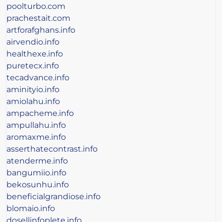
poolturbo.com
prachestait.com
artforafghans.info
airvendio.info
healthexe.info
puretecx.info
tecadvance.info
aminityio.info
amiolahu.info
ampacheme.info
ampullahu.info
aromaxme.info
asserthatecontrast.info
atenderme.info
bangumiio.info
bekosunhu.info
beneficialgrandiose.info
blomaio.info
dosellinfoplete.info