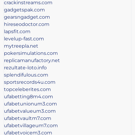
crackinstreams.com
gadgetspak.com
gearsngadget.com
hireseodoctor.com
lapsfit.com
levelup-fast.com
mytreepla.net
pokersimulations.com
replicamanufactory.net
rezultate-loto.info
splendifulous.com
sportsrecords4u.com
topceleberites.com
ufabetting8m4.com
ufabetunionum3.com
ufabetvalueum3.com
ufabetvaultm7.com
ufabetvillageum7.com
ufabetvoicem3.com