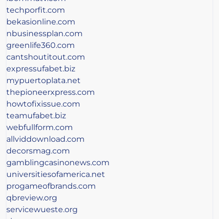
techporfit.com
bekasionline.com
nbusinessplan.com
greenlife360.com
cantshoutitout.com
expressufabet.biz
mypuertoplata.net
thepioneerxpress.com
howtofixissue.com
teamufabet.biz
webfullform.com
allviddownload.com
decorsmag.com
gamblingcasinonews.com
universitiesofamerica.net
progameofbrands.com
qbreview.org
servicewueste.org