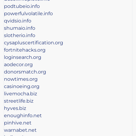
podtubeio.info
powerfulvolatile.info
qvidsio.info
shumaio.info
slotherio.info
cysapluscertification.org
fortnitehacks.org
loginsearch.org
aodecor.org
donorsmatch.org
nowtimes.org
casinoeing.org
livemocha.biz
streetlife.biz
hyves.biz
enoughinfo.net
pinhive.net
warnabet.net