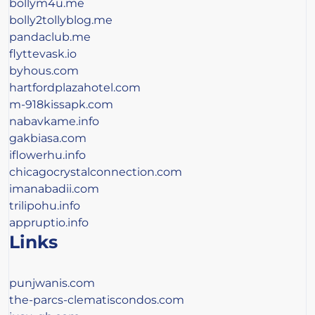
bollym4u.me
bolly2tollyblog.me
pandaclub.me
flyttevask.io
byhous.com
hartfordplazahotel.com
m-918kissapk.com
nabavkame.info
gakbiasa.com
iflowerhu.info
chicagocrystalconnection.com
imanabadii.com
trilipohu.info
appruptio.info
Links
punjwanis.com
the-parcs-clematiscondos.com