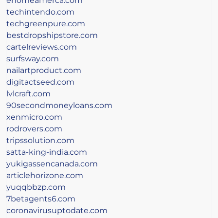
ehomeamerca.com
techintendo.com
techgreenpure.com
bestdropshipstore.com
cartelreviews.com
surfsway.com
nailartproduct.com
digitactseed.com
lvlcraft.com
90secondmoneyloans.com
xenmicro.com
rodrovers.com
tripssolution.com
satta-king-india.com
yukigassencanada.com
articlehorizone.com
yuqqbbzp.com
7betagents6.com
coronavirusuptodate.com