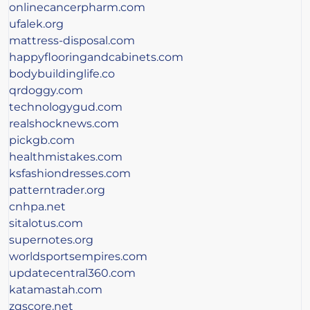
onlinecancerpharm.com
ufalek.org
mattress-disposal.com
happyflooringandcabinets.com
bodybuildinglife.co
qrdoggy.com
technologygud.com
realshocknews.com
pickgb.com
healthmistakes.com
ksfashiondresses.com
patterntrader.org
cnhpa.net
sitalotus.com
supernotes.org
worldsportsempires.com
updatecentral360.com
katamastah.com
zqscore.net