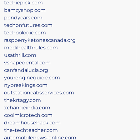
techiepick.com
bamzyshop.com
pondycars.com
techonfutures.com
techoologic.com
raspberryketonescanada.org
medihealthrules.com
usathrill.com
vshapedental.com
canfandalucia.org
yourengineguide.com
nybreakings.com
outstationcabsservices.com
thekrtagy.com
xchangeindia.com
coolmicrotech.com
dreamhousehack.com
the-techteacher.com
automobilenews-online.com