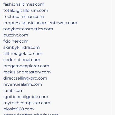
fashionalltimes.com
totaldigitalforum.com
technoarmaan.com
empresasposicionamientoweb.com
tonybestcosmetics.com
buzznc.com
fxjoiner.com
skinbykindra.com
alltherageface.com
codenational.com
progameexplorer.com
rockislandroastery.com
directselling-pro.com
revenuealarm.com
lurab.com
ignitioncoilguide.com
mytechcomputer.com
bioslot168.com