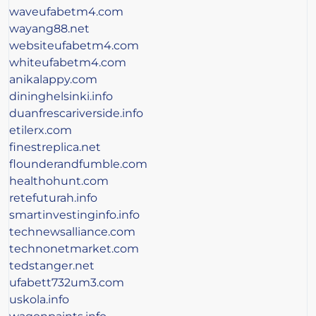
waveufabetm4.com
wayang88.net
websiteufabetm4.com
whiteufabetm4.com
anikalappy.com
dininghelsinki.info
duanfrescariverside.info
etilerx.com
finestreplica.net
flounderandfumble.com
healthohunt.com
retefuturah.info
smartinvestinginfo.info
technewsalliance.com
technonetmarket.com
tedstanger.net
ufabett732um3.com
uskola.info