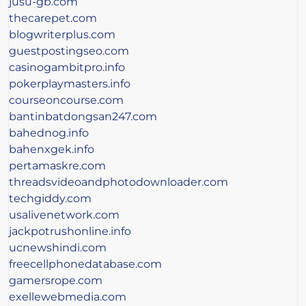
jusu-gb.com
thecarepet.com
blogwriterplus.com
guestpostingseo.com
casinogambitpro.info
pokerplaymasters.info
courseoncourse.com
bantinbatdongsan247.com
bahednog.info
bahenxgek.info
pertamaskre.com
threadsvideoandphotodownloader.com
techgiddy.com
usalivenetwork.com
jackpotrushonline.info
ucnewshindi.com
freecellphonedatabase.com
gamersrope.com
exellewebmedia.com