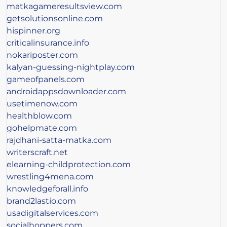
matkagameresultsview.com
getsolutionsonline.com
hispinner.org
criticalinsurance.info
nokariposter.com
kalyan-guessing-nightplay.com
gameofpanels.com
androidappsdownloader.com
usetimenow.com
healthblow.com
gohelpmate.com
rajdhani-satta-matka.com
writerscraft.net
elearning-childprotection.com
wrestling4mena.com
knowledgeforall.info
brand2lastio.com
usadigitalservices.com
socialhoppers.com