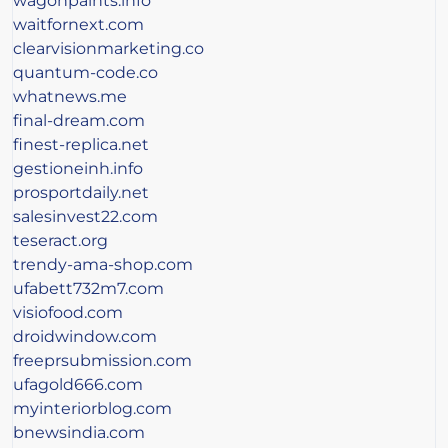
wagonpaints.info
waitfornext.com
clearvisionmarketing.co
quantum-code.co
whatnews.me
final-dream.com
finest-replica.net
gestioneinh.info
prosportdaily.net
salesinvest22.com
teseract.org
trendy-ama-shop.com
ufabett732m7.com
visiofood.com
droidwindow.com
freeprsubmission.com
ufagold666.com
myinteriorblog.com
bnewsindia.com