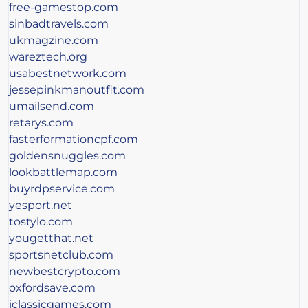
free-gamestop.com
sinbadtravels.com
ukmagzine.com
wareztech.org
usabestnetwork.com
jessepinkmanoutfit.com
umailsend.com
retarys.com
fasterformationcpf.com
goldensnuggles.com
lookbattlemap.com
buyrdpservice.com
yesport.net
tostylo.com
yougetthat.net
sportsnetclub.com
newbestcrypto.com
oxfordsave.com
iclassicgames.com