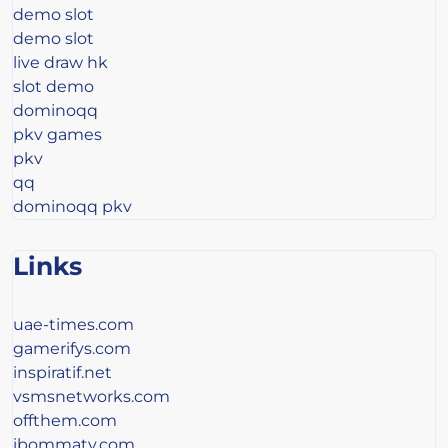
demo slot
demo slot
live draw hk
slot demo
dominoqq
pkv games
pkv
qq
dominoqq pkv
Links
uae-times.com
gamerifys.com
inspiratif.net
vsmsnetworks.com
offthem.com
ibommatv.com