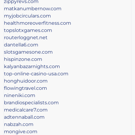
zippyrevs.com
matkanumbernow.com
myjobcirculars.com
healthmoreoverfitness.com
topslotxgames.com
routerloggnet.net
dantella6.com
slotsgamesone.com
hispinzone.com
kalyanbazarnights.com
top-online-casino-usa.com
honghuidoor.com
flowingtravel.com
nineniki.com
brandiospecialists.com
medicalcare7.com
adtennaball.com
nabzah.com
mongive.com