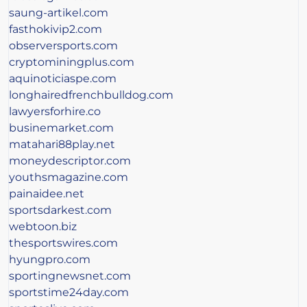
saung-artikel.com
fasthokivip2.com
observersports.com
cryptominingplus.com
aquinoticiaspe.com
longhairedfrenchbulldog.com
lawyersforhire.co
businemarket.com
matahari88play.net
moneydescriptor.com
youthsmagazine.com
painaidee.net
sportsdarkest.com
webtoon.biz
thesportswires.com
hyungpro.com
sportingnewsnet.com
sportstime24day.com