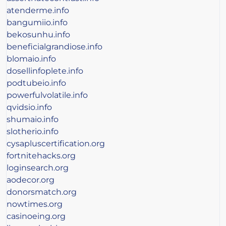
atenderme.info
bangumiio.info
bekosunhu.info
beneficialgrandiose.info
blomaio.info
dosellinfoplete.info
podtubeio.info
powerfulvolatile.info
qvidsio.info
shumaio.info
slotherio.info
cysapluscertification.org
fortnitehacks.org
loginsearch.org
aodecor.org
donorsmatch.org
nowtimes.org
casinoeing.org