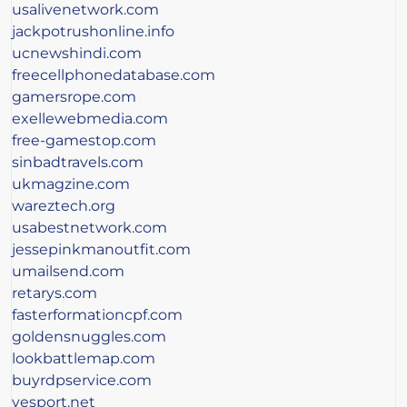
usalivenetwork.com
jackpotrushonline.info
ucnewshindi.com
freecellphonedatabase.com
gamersrope.com
exellewebmedia.com
free-gamestop.com
sinbadtravels.com
ukmagzine.com
wareztech.org
usabestnetwork.com
jessepinkmanoutfit.com
umailsend.com
retarys.com
fasterformationcpf.com
goldensnuggles.com
lookbattlemap.com
buyrdpservice.com
yesport.net