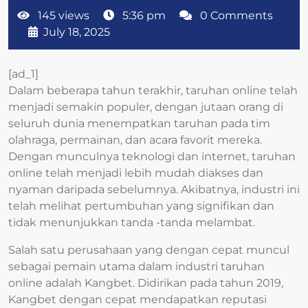
145 views
5:36 pm
0 Comments
July 18, 2025
[ad_1]
Dalam beberapa tahun terakhir, taruhan online telah
menjadi semakin populer, dengan jutaan orang di
seluruh dunia menempatkan taruhan pada tim
olahraga, permainan, dan acara favorit mereka.
Dengan munculnya teknologi dan internet, taruhan
online telah menjadi lebih mudah diakses dan
nyaman daripada sebelumnya. Akibatnya, industri ini
telah melihat pertumbuhan yang signifikan dan
tidak menunjukkan tanda -tanda melambat.
Salah satu perusahaan yang dengan cepat muncul
sebagai pemain utama dalam industri taruhan
online adalah Kangbet. Didirikan pada tahun 2019,
Kangbet dengan cepat mendapatkan reputasi