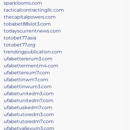
sparklooms.com
tacticalcontractingllc.com
thecapitalpowers.com
tobabet88slot3.com
todayscurrentnews.com
totobet77.asia
totobet77.org
trendingpublication.com
ufabettererum3.com
ufabettermentm4.com
ufabettersum7.com
ufabettinwm7.com
ufabettinwum3.com
ufabetunitedm3.com
ufabetunitedm7.com
ufabetuskedm7.com
ufabetutoredm3.com
ufabetutoredm7.com
ufabetvalleyum3.com