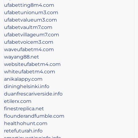
ufabetting8m4.com
ufabetunionum3.com
ufabetvalueum3.com
ufabetvaultm7.com
ufabetvillageum7.com
ufabetvoicem3.com
waveufabetm4.com
wayang88.net
websiteufabetm4.com
whiteufabetm4.com
anikalappy.com
dininghelsinki.info
duanfrescariverside.info
etilerx.com
finestreplica.net
flounderandfumble.com
healthohunt.com
retefuturah.info