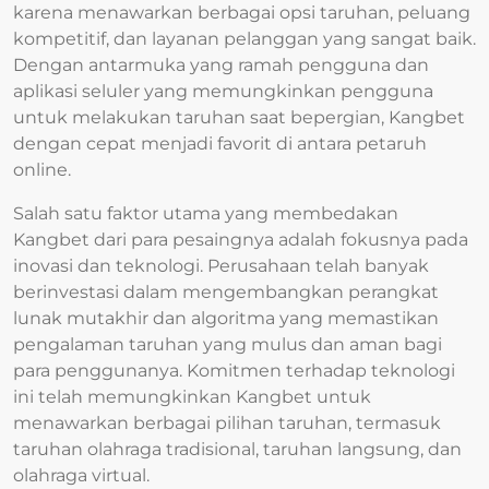
karena menawarkan berbagai opsi taruhan, peluang
kompetitif, dan layanan pelanggan yang sangat baik.
Dengan antarmuka yang ramah pengguna dan
aplikasi seluler yang memungkinkan pengguna
untuk melakukan taruhan saat bepergian, Kangbet
dengan cepat menjadi favorit di antara petaruh
online.
Salah satu faktor utama yang membedakan
Kangbet dari para pesaingnya adalah fokusnya pada
inovasi dan teknologi. Perusahaan telah banyak
berinvestasi dalam mengembangkan perangkat
lunak mutakhir dan algoritma yang memastikan
pengalaman taruhan yang mulus dan aman bagi
para penggunanya. Komitmen terhadap teknologi
ini telah memungkinkan Kangbet untuk
menawarkan berbagai pilihan taruhan, termasuk
taruhan olahraga tradisional, taruhan langsung, dan
olahraga virtual.