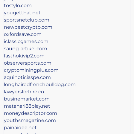
tostylo.com
yougetthat.net
sportsnetclub.com
newbestcrypto.com
oxfordsave.com
iclassicgames.com
saung-artikel.com
fasthokivip2.com
observersports.com
cryptominingplus.com
aquinoticiaspe.com
longhairedfrenchbulldog.com
lawyersforhire.co
businemarket.com
matahari88play.net
moneydescriptor.com
youthsmagazine.com
painaidee.net