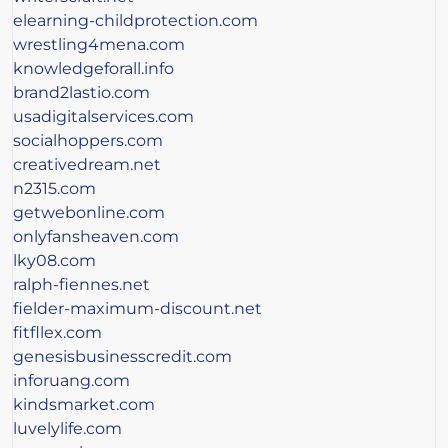
elearning-childprotection.com
wrestling4mena.com
knowledgeforall.info
brand2lastio.com
usadigitalservices.com
socialhoppers.com
creativedream.net
n2315.com
getwebonline.com
onlyfansheaven.com
lky08.com
ralph-fiennes.net
fielder-maximum-discount.net
fitfllex.com
genesisbusinesscredit.com
inforuang.com
kindsmarket.com
luvelylife.com