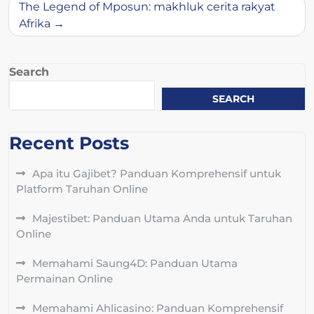
The Legend of Mposun: makhluk cerita rakyat
Afrika
Search
SEARCH
Recent Posts
Apa itu Gajibet? Panduan Komprehensif untuk
Platform Taruhan Online
Majestibet: Panduan Utama Anda untuk Taruhan
Online
Memahami Saung4D: Panduan Utama
Permainan Online
Memahami Ahlicasino: Panduan Komprehensif