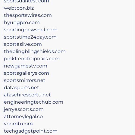
sportsdarkest.com
webtoon.biz
thesportswires.com
hyungpro.com
sportingnewsnet.com
sportstime24day.com
sporteslive.com
theblingblingshields.com
pinkfrenchtipnails.com
newgamestv.com
sportsgallerys.com
sportsmirrors.net
datasports.net
atasehirescortu.net
engineeringtechub.com
jerryescorts.com
attorneylegal.co
voomb.com
techgadgetpoint.com