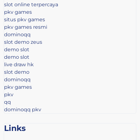
slot online terpercaya
pkv games
situs pkv games
pkv games resmi
dominoqq
slot demo zeus
demo slot
demo slot
live draw hk
slot demo
dominoqq
pkv games
pkv
qq
dominoqq pkv
Links