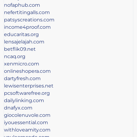
nofaphub.com
nefertitingalls.com
patsyscreations.com
income4proof.com
educaritas.org
lensajelajah.com
betflik09.net
ncaq.org
xenmicro.com
onlineshopera.com
dartyfresh.com
lewisenterprises.net
pcsoftwarefree.org
dailylinking.com
dnafyx.com
giocolenuvole.com
iyouessential.com
withloveamity.com