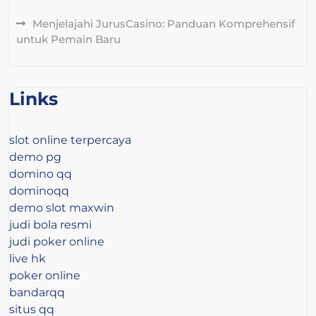
Menjelajahi JurusCasino: Panduan Komprehensif
untuk Pemain Baru
Links
slot online terpercaya
demo pg
domino qq
dominoqq
demo slot maxwin
judi bola resmi
judi poker online
live hk
poker online
bandarqq
situs qq