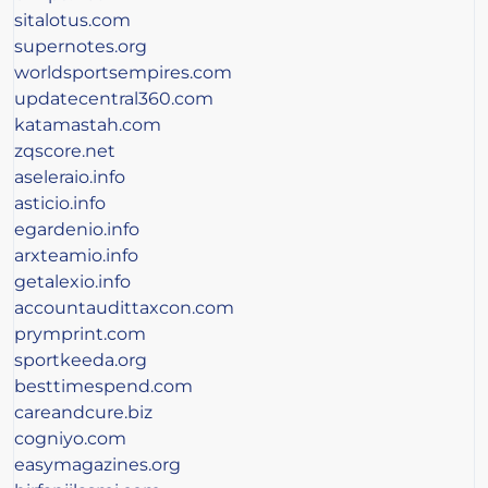
sitalotus.com
supernotes.org
worldsportsempires.com
updatecentral360.com
katamastah.com
zqscore.net
aseleraio.info
asticio.info
egardenio.info
arxteamio.info
getalexio.info
accountaudittaxcon.com
prymprint.com
sportkeeda.org
besttimespend.com
careandcure.biz
cogniyo.com
easymagazines.org