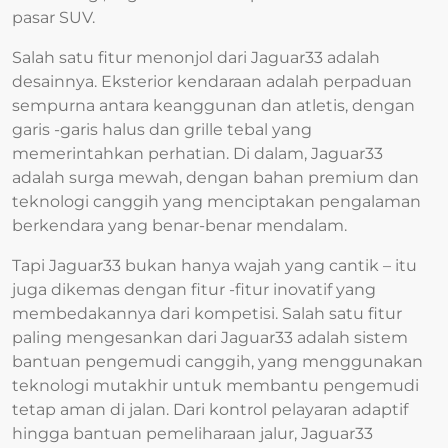
pasar SUV.
Salah satu fitur menonjol dari Jaguar33 adalah
desainnya. Eksterior kendaraan adalah perpaduan
sempurna antara keanggunan dan atletis, dengan
garis -garis halus dan grille tebal yang
memerintahkan perhatian. Di dalam, Jaguar33
adalah surga mewah, dengan bahan premium dan
teknologi canggih yang menciptakan pengalaman
berkendara yang benar-benar mendalam.
Tapi Jaguar33 bukan hanya wajah yang cantik – itu
juga dikemas dengan fitur -fitur inovatif yang
membedakannya dari kompetisi. Salah satu fitur
paling mengesankan dari Jaguar33 adalah sistem
bantuan pengemudi canggih, yang menggunakan
teknologi mutakhir untuk membantu pengemudi
tetap aman di jalan. Dari kontrol pelayaran adaptif
hingga bantuan pemeliharaan jalur, Jaguar33