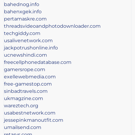
bahednog.info
bahenxgek.info
pertamaskre.com
threadsvideoandphotodownloader.com
techgiddy.com
usalivenetwork.com
jackpotrushonline.info
ucnewshindi.com
freecellphonedatabase.com
gamersrope.com
exellewebmedia.com
free-gamestop.com
sinbadtravels.com
ukmagzine.com
wareztech.org
usabestnetwork.com
jessepinkmanoutfit.com
umailsend.com
retarys.com