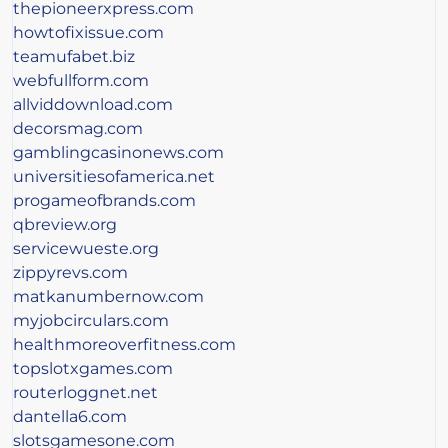
thepioneerxpress.com
howtofixissue.com
teamufabet.biz
webfullform.com
allviddownload.com
decorsmag.com
gamblingcasinonews.com
universitiesofamerica.net
progameofbrands.com
qbreview.org
servicewueste.org
zippyrevs.com
matkanumbernow.com
myjobcirculars.com
healthmoreoverfitness.com
topslotxgames.com
routerloggnet.net
dantella6.com
slotsgamesone.com