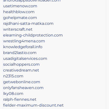
androidappsdownloader.com
usetimenow.com
healthblow.com
gohelpmate.com
rajdhani-satta-matka.com
writerscraft.net
elearning-childprotection.com
wrestling4mena.com
knowledgeforall.info
brand2lastio.com
usadigitalservices.com
socialhoppers.com
creativedream.net
n2315.com
getwebonline.com
onlyfansheaven.com
lky08.com
ralph-fiennes.net
fielder-maximum-discount.net