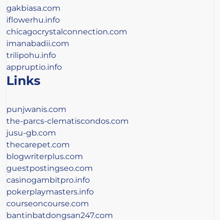
gakbiasa.com
iflowerhu.info
chicagocrystalconnection.com
imanabadii.com
trilipohu.info
appruptio.info
Links
punjwanis.com
the-parcs-clematiscondos.com
jusu-gb.com
thecarepet.com
blogwriterplus.com
guestpostingseo.com
casinogambitpro.info
pokerplaymasters.info
courseoncourse.com
bantinbatdongsan247.com