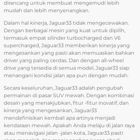
dirancang untuk membuat mengemudi lebih
mudah dan lebih menyenangkan.
Dalam hal kinerja, Jaguar33 tidak mengecewakan.
Dengan berbagai mesin yang kuat untuk dipilih,
termasuk empat silinder turbocharged dan V6
supercharged, Jaguar33 memberikan kinerja yang
mengesankan yang pasti akan memuaskan bahkan
driver yang paling cerdas. Dan dengan all-wheel
drive yang tersedia di semua model, Jaguar33 siap
menangani kondisi jalan apa pun dengan mudah.
Secara keseluruhan, Jaguar33 adalah pengubah
permainan di pasar SUV mewah. Dengan kombinasi
desain yang menakjubkan, fitur -fitur inovatif, dan
kinerja yang mengesankan, Jaguar33
mendefinisikan kembali apa artinya menjadi
kendaraan mewah. Apakah Anda melaju di jalan raya
atau menavigasi jalan -jalan kota, Jaguar33 pasti