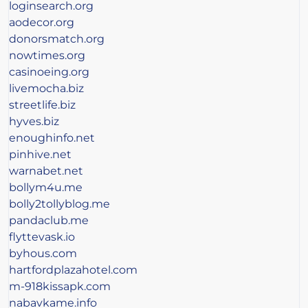
loginsearch.org
aodecor.org
donorsmatch.org
nowtimes.org
casinoeing.org
livemocha.biz
streetlife.biz
hyves.biz
enoughinfo.net
pinhive.net
warnabet.net
bollym4u.me
bolly2tollyblog.me
pandaclub.me
flyttevask.io
byhous.com
hartfordplazahotel.com
m-918kissapk.com
nabavkame.info