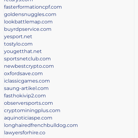
fasterformationcpf.com
goldensnuggles.com
lookbattlemap.com
buyrdpservice.com
yesport.net
tostylo.com
yougetthat.net
sportsnetclub.com
newbestcrypto.com
oxfordsave.com
iclassicgames.com
saung-artikel.com
fasthokivip2.com
observersports.com
cryptominingplus.com
aquinoticiaspe.com
longhairedfrenchbulldog.com
lawyersforhire.co