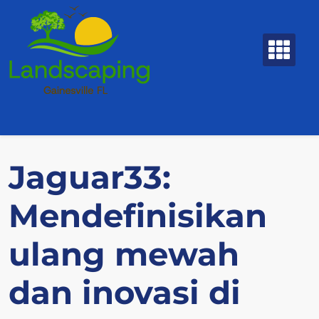
Skip
to
content
Jaguar33:
Mendefinisikan
ulang mewah
dan inovasi di