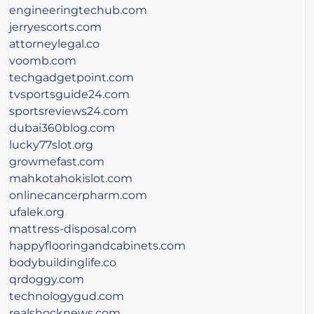
engineeringtechub.com
jerryescorts.com
attorneylegal.co
voomb.com
techgadgetpoint.com
tvsportsguide24.com
sportsreviews24.com
dubai360blog.com
lucky77slot.org
growmefast.com
mahkotahokislot.com
onlinecancerpharm.com
ufalek.org
mattress-disposal.com
happyflooringandcabinets.com
bodybuildinglife.co
qrdoggy.com
technologygud.com
realshocknews.com