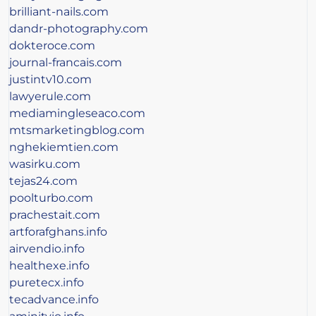
brilliant-nails.com
dandr-photography.com
dokteroce.com
journal-francais.com
justintv10.com
lawyerule.com
mediamingleseaco.com
mtsmarketingblog.com
nghekiemtien.com
wasirku.com
tejas24.com
poolturbo.com
prachestait.com
artforafghans.info
airvendio.info
healthexe.info
puretecx.info
tecadvance.info