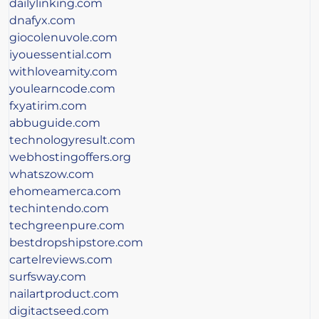
dailylinking.com
dnafyx.com
giocolenuvole.com
iyouessential.com
withloveamity.com
youlearncode.com
fxyatirim.com
abbuguide.com
technologyresult.com
webhostingoffers.org
whatszow.com
ehomeamerca.com
techintendo.com
techgreenpure.com
bestdropshipstore.com
cartelreviews.com
surfsway.com
nailartproduct.com
digitactseed.com