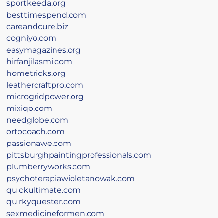
sportkeeda.org
besttimespend.com
careandcure.biz
cogniyo.com
easymagazines.org
hirfanjilasmi.com
hometricks.org
leathercraftpro.com
microgridpower.org
mixiqo.com
needglobe.com
ortocoach.com
passionawe.com
pittsburghpaintingprofessionals.com
plumberryworks.com
psychoterapiawioletanowak.com
quickultimate.com
quirkyquester.com
sexmedicineformen.com