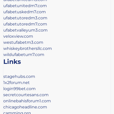
ufabetunitedm7.com
ufabetuskedm7.com
ufabetutoredm3.com
ufabetutoredm7.com
ufabetvalleyum3.com
veloxview.com
westufabetm3.com
whiskeybrothersllc.com
wildufabetum7.com
Links
stagehubs.com
1x2forum.net
login99bet.com
secretcourtesans.com
onlinebahisforum1.com
chicagoheadline.com
camming.org