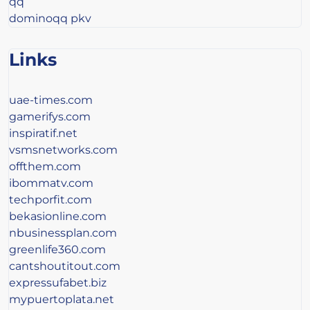
qq
dominoqq pkv
Links
uae-times.com
gamerifys.com
inspiratif.net
vsmsnetworks.com
offthem.com
ibommatv.com
techporfit.com
bekasionline.com
nbusinessplan.com
greenlife360.com
cantshoutitout.com
expressufabet.biz
mypuertoplata.net