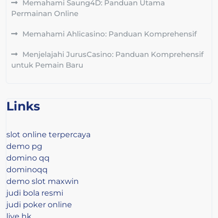
Memahami Saung4D: Panduan Utama
Permainan Online
Memahami Ahlicasino: Panduan Komprehensif
Menjelajahi JurusCasino: Panduan Komprehensif
untuk Pemain Baru
Links
slot online terpercaya
demo pg
domino qq
dominoqq
demo slot maxwin
judi bola resmi
judi poker online
live hk