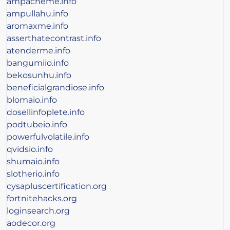
ampacheme.info
ampullahu.info
aromaxme.info
asserthatecontrast.info
atenderme.info
bangumiio.info
bekosunhu.info
beneficialgrandiose.info
blomaio.info
dosellinfoplete.info
podtubeio.info
powerfulvolatile.info
qvidsio.info
shumaio.info
slotherio.info
cysapluscertification.org
fortnitehacks.org
loginsearch.org
aodecor.org