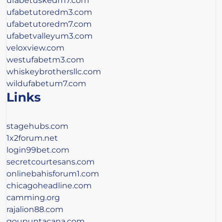
ufabetuskedm7.com
ufabetutoredm3.com
ufabetutoredm7.com
ufabetvalleyum3.com
veloxview.com
westufabetm3.com
whiskeybrothersllc.com
wildufabetum7.com
Links
stagehubs.com
1x2forum.net
login99bet.com
secretcourtesans.com
onlinebahisforum1.com
chicagoheadline.com
camming.org
rajalion88.com
goupuntacana.com