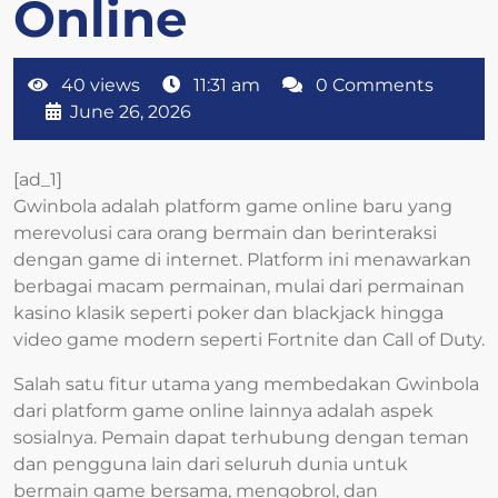
Online
40 views
11:31 am
0 Comments
June 26, 2026
[ad_1]
Gwinbola adalah platform game online baru yang
merevolusi cara orang bermain dan berinteraksi
dengan game di internet. Platform ini menawarkan
berbagai macam permainan, mulai dari permainan
kasino klasik seperti poker dan blackjack hingga
video game modern seperti Fortnite dan Call of Duty.
Salah satu fitur utama yang membedakan Gwinbola
dari platform game online lainnya adalah aspek
sosialnya. Pemain dapat terhubung dengan teman
dan pengguna lain dari seluruh dunia untuk
bermain game bersama, mengobrol, dan