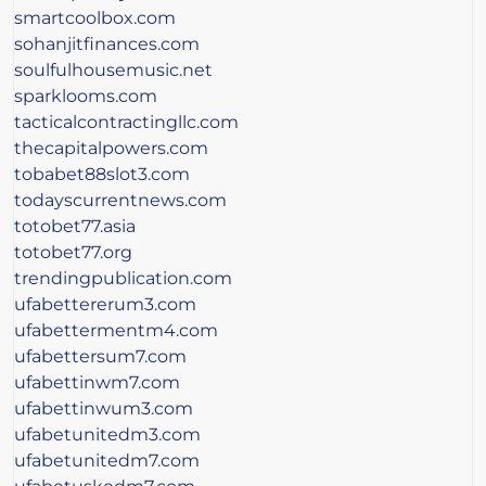
smartcoolbox.com
sohanjitfinances.com
soulfulhousemusic.net
sparklooms.com
tacticalcontractingllc.com
thecapitalpowers.com
tobabet88slot3.com
todayscurrentnews.com
totobet77.asia
totobet77.org
trendingpublication.com
ufabettererum3.com
ufabettermentm4.com
ufabettersum7.com
ufabettinwm7.com
ufabettinwum3.com
ufabetunitedm3.com
ufabetunitedm7.com