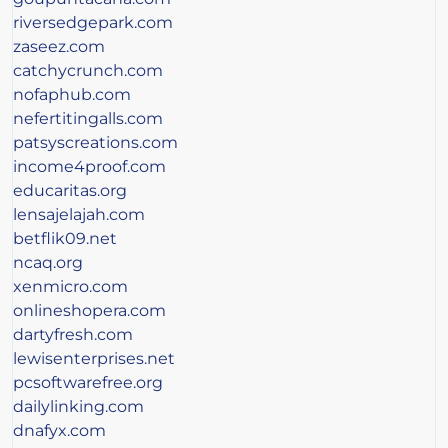
riversedgepark.com
zaseez.com
catchycrunch.com
nofaphub.com
nefertitingalls.com
patsyscreations.com
income4proof.com
educaritas.org
lensajelajah.com
betflik09.net
ncaq.org
xenmicro.com
onlineshopera.com
dartyfresh.com
lewisenterprises.net
pcsoftwarefree.org
dailylinking.com
dnafyx.com