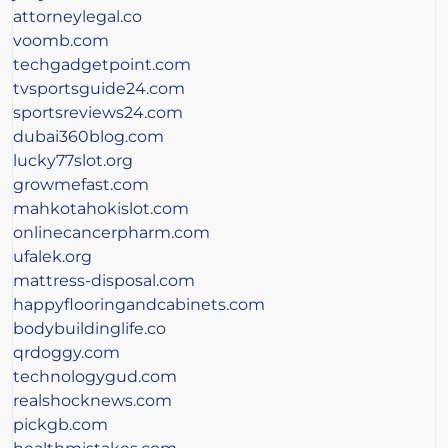
attorneylegal.co
voomb.com
techgadgetpoint.com
tvsportsguide24.com
sportsreviews24.com
dubai360blog.com
lucky77slot.org
growmefast.com
mahkotahokislot.com
onlinecancerpharm.com
ufalek.org
mattress-disposal.com
happyflooringandcabinets.com
bodybuildinglife.co
qrdoggy.com
technologygud.com
realshocknews.com
pickgb.com