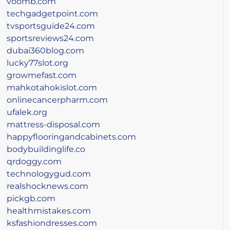
voomb.com
techgadgetpoint.com
tvsportsguide24.com
sportsreviews24.com
dubai360blog.com
lucky77slot.org
growmefast.com
mahkotahokislot.com
onlinecancerpharm.com
ufalek.org
mattress-disposal.com
happyflooringandcabinets.com
bodybuildinglife.co
qrdoggy.com
technologygud.com
realshocknews.com
pickgb.com
healthmistakes.com
ksfashiondresses.com