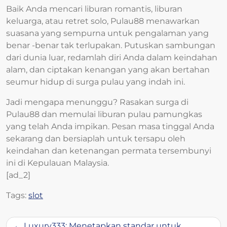
Baik Anda mencari liburan romantis, liburan
keluarga, atau retret solo, Pulau88 menawarkan
suasana yang sempurna untuk pengalaman yang
benar -benar tak terlupakan. Putuskan sambungan
dari dunia luar, redamlah diri Anda dalam keindahan
alam, dan ciptakan kenangan yang akan bertahan
seumur hidup di surga pulau yang indah ini.
Jadi mengapa menunggu? Rasakan surga di
Pulau88 dan memulai liburan pulau pamungkas
yang telah Anda impikan. Pesan masa tinggal Anda
sekarang dan bersiaplah untuk tersapu oleh
keindahan dan ketenangan permata tersembunyi
ini di Kepulauan Malaysia.
[ad_2]
Tags:
slot
Post
Luxury333: Menetapkan standar untuk