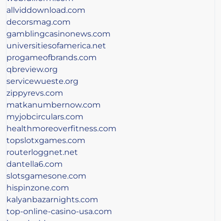
allviddownload.com
decorsmag.com
gamblingcasinonews.com
universitiesofamerica.net
progameofbrands.com
qbreview.org
servicewueste.org
zippyrevs.com
matkanumbernow.com
myjobcirculars.com
healthmoreoverfitness.com
topslotxgames.com
routerloggnet.net
dantella6.com
slotsgamesone.com
hispinzone.com
kalyanbazarnights.com
top-online-casino-usa.com