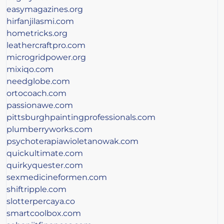
easymagazines.org
hirfanjilasmi.com
hometricks.org
leathercraftpro.com
microgridpower.org
mixiqo.com
needglobe.com
ortocoach.com
passionawe.com
pittsburghpaintingprofessionals.com
plumberryworks.com
psychoterapiawioletanowak.com
quickultimate.com
quirkyquester.com
sexmedicineformen.com
shiftripple.com
slotterpercaya.co
smartcoolbox.com