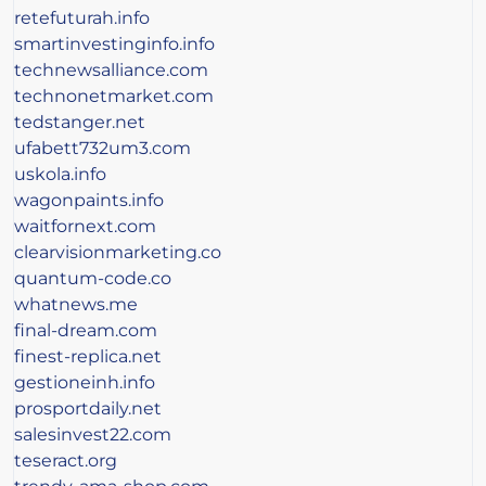
retefuturah.info
smartinvestinginfo.info
technewsalliance.com
technonetmarket.com
tedstanger.net
ufabett732um3.com
uskola.info
wagonpaints.info
waitfornext.com
clearvisionmarketing.co
quantum-code.co
whatnews.me
final-dream.com
finest-replica.net
gestioneinh.info
prosportdaily.net
salesinvest22.com
teseract.org