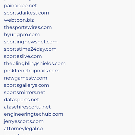
painaidee.net
sportsdarkest.com
webtoon.biz
thesportswires.com
hyungpro.com
sportingnewsnet.com
sportstime24day.com
sporteslive.com
theblingblingshields.com
pinkfrenchtipnails.com
newgamestv.com
sportsgallerys.com
sportsmirrors.net
datasports.net
atasehirescortu.net
engineeringtechub.com
jerryescorts.com
attorneylegal.co