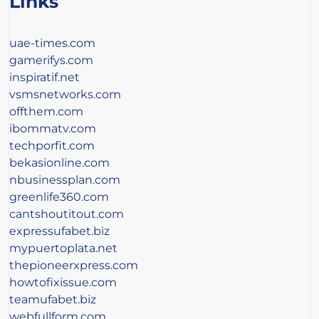
Links
uae-times.com
gamerifys.com
inspiratif.net
vsmsnetworks.com
offthem.com
ibommatv.com
techporfit.com
bekasionline.com
nbusinessplan.com
greenlife360.com
cantshoutitout.com
expressufabet.biz
mypuertoplata.net
thepioneerxpress.com
howtofixissue.com
teamufabet.biz
webfullform.com