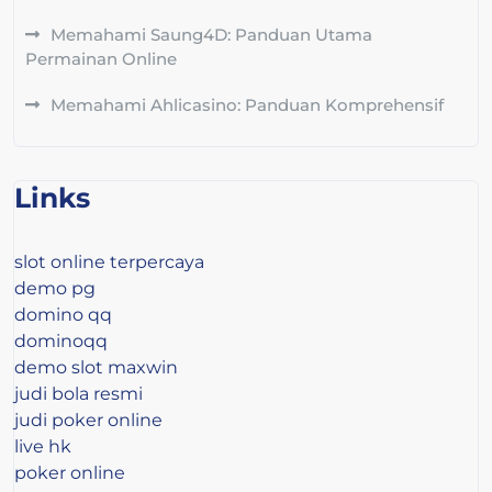
Memahami Saung4D: Panduan Utama
Permainan Online
Memahami Ahlicasino: Panduan Komprehensif
Links
slot online terpercaya
demo pg
domino qq
dominoqq
demo slot maxwin
judi bola resmi
judi poker online
live hk
poker online